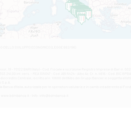
C.SO VITTORIO VENETO 8 - Andretta
Filiale di Andria 1 - Crispi
VIALE CRISPI 50/A - Andria
Filiale di Arsita
Viale San Francesco 6/b - Arsita
Filiale di Ascoli Piceno
Via Napoli - Ascoli Piceno
Filiale di Atessa
RO DELLO SVILUPPO ECONOMICO (LEGGE 662/96)
Contrada Piana La Fara - Via per Piazzano snc - Atessa
Filiale di Atri - Corso Adriano
Corso Elio Adriano, 1 - Atri
Filiale di Avellino - Partenio
ur, 19 - 70122 BARI (Italy) - Cod. Fiscale e iscrizione Registro Imprese di Bari n. 
03.241,00 int. vers. - REA 105047 - Cod. ABI 5424 - Albo Az. Cr. n. 4616 - Cod. BIC BPB
VIA PARTENIO 48 - Avellino
credito Centrale, iscritto al n. 10680 dell'Albo dei Gruppi Bancari e soggetta all'att
Filiale di Aversa
 S.p.A.
a Banca d'ltalia, autorizzata per le operazioni valutarie e in cambi ed aderente al Fond
VIA F. SAPORITO, 27/A - Aversa
Filiale di Avezzano - Piazza Torlonia
eb: www.bdmbanca.it - Info: info@bdmbanca.it
Piazza Torlonia - Avezzano
Filiale di Avigliano
PIAZZA E. GIANTURCO 49 - Avigliano
Filiale di Baiano
VIA G. LIPPIELLO 33 - Baiano
Filiale di Bari - Corso Vittorio Emanuele II