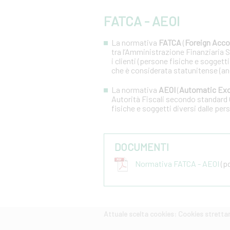
FATCA - AEOI
La normativa
FATCA
(
Foreign Acco
tra l’Amministrazione Finanziaria Sta
i clienti (persone fisiche e soggetti
che è considerata statunitense (an
La normativa
AEOI
(
Automatic Exc
Autorità Fiscali secondo standard 
fisiche e soggetti diversi dalle pers
DOCUMENTI
Normativa FATCA - AEOI
(pd
Attuale scelta cookies: Cookies strett
CERCA