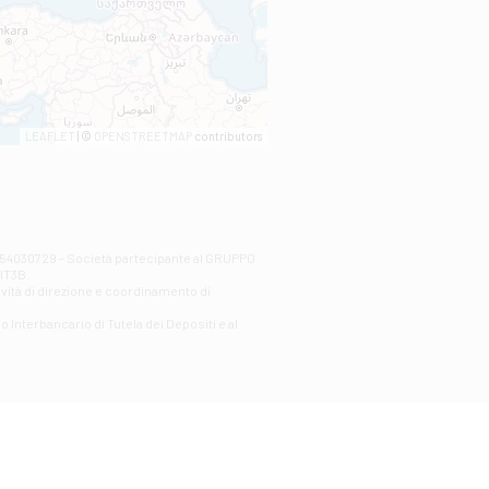
LEAFLET
| ©
OPENSTREETMAP
contributors
00254030729 - Società partecipante al GRUPPO
AlT3B.
ività di direzione e coordinamento di
o Interbancario di Tutela dei Depositi e al