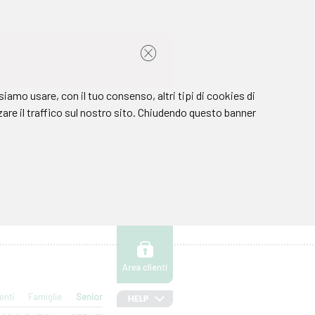
enti
Famiglie
Senior