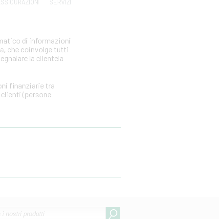
SSICURAZIONI
SERVIZI
matico di informazioni
ia, che coinvolge tutti
segnalare la clientela
i finanziarie tra
clienti (persone