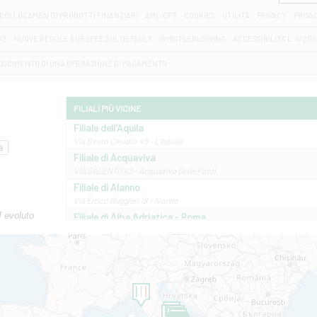
COLLOCAMENTO PRODOTTI FINANZIARI
AML-CFT
COOKIES
UTILITÀ
PRIVACY
PRIVA
D2
NUOVE REGOLE EUROPEE SUL DEFAULT
WHISTLEBLOWING
ACCESSIBILITA' L. 4/20
OSCIMENTO DI UNA OPERAZIONE DI PAGAMENTO
FILIALI PIÙ VICINE
Filiale dell'Aquila
Via Beato Cesidio 45 - L'Aquila
Filiale di Acquaviva
VIA SALENTO 42 - Acquaviva Delle Fonti
Filiale di Alanno
Via Errico Ruggieri 18 - Alanno
M evoluto
Filiale di Alba Adriatica - Roma
Via Roma, 13 - Alba Adriatica
Filiale di Altamura
VIA VITTORIO VENETO 79/81 A - Altamura
Filiale di Amantea
STATALE 18/17 - Amantea
Filiale di Andretta