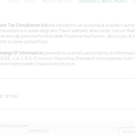
CONTI
CARTE
MUTUI E PRESTITI
RISPARMIO E INVESTIMENTO
A
unt Tax Compliance Act
) ha introdotto un sistema di scambio auto
tunitense e quella degli altri Paesi aderenti all’accordo, tra cui l’Ital
 diversi da persone fisiche) delle Financial Institution, allo scopo di 
che su base presuntiva).
hange Of Information
) prevede lo scambio automatico di informazion
OCSE, c.d. C.R.S. (Common Reporting Standard) coinvolgendo tutti i 
one fisiche) delle Financial Institution.
f, 127 kb)
amente necessari
SANITICKET