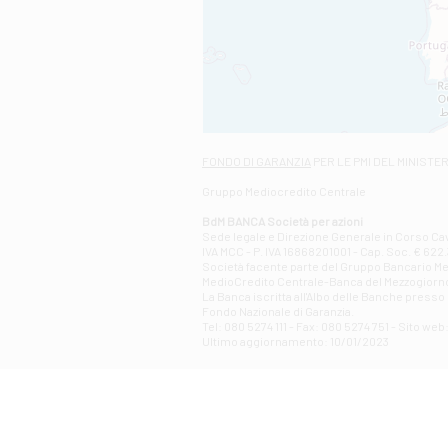
FONDO DI GARANZIA
PER LE PMI DEL MINISTE
Gruppo Mediocredito Centrale
BdM BANCA Società per azioni
Sede legale e Direzione Generale in Corso Cavo
IVA MCC - P. IVA 16868201001 - Cap. Soc. € 622.3
Società facente parte del Gruppo Bancario Medio
MedioCredito Centrale-Banca del Mezzogiorno
La Banca iscritta all'Albo delle Banche presso l
Fondo Nazionale di Garanzia.
Tel: 080 5274 111 - Fax: 080 5274 751 - Sito w
Ultimo aggiornamento: 10/01/2023