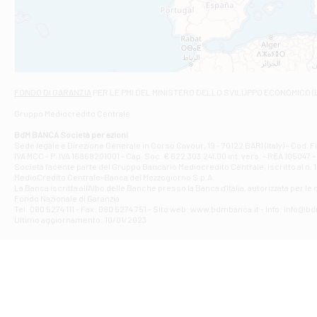
VIALE CRISPI 50
Filiale di Ars
Viale San Franc
Filiale di Asc
Via Napoli - As
Filiale di At
FONDO DI GARANZIA
PER LE PMI DEL MINISTERO DELLO SVILUPPO ECONOMICO (
Contrada Piana 
Gruppo Mediocredito Centrale
Filiale di At
Corso Elio Adria
BdM BANCA Società per azioni
Filiale di Ave
Sede legale e Direzione Generale in Corso Cavour, 19 - 70122 BARI (Italy) - Cod.
IVA MCC - P. IVA 16868201001 - Cap. Soc. € 622.303.241,00 int. vers. - REA 105047 -
VIA PARTENIO 4
Società facente parte del Gruppo Bancario Mediocredito Centrale, iscritto al n. 10
Filiale di Av
MedioCredito Centrale-Banca del Mezzogiorno S.p.A.
La Banca iscritta all'Albo delle Banche presso la Banca d'ltalia, autorizzata per le
VIA F. SAPORITO
Fondo Nazionale di Garanzia.
Filiale di Av
Tel: 080 5274 111 - Fax: 080 5274 751 - Sito web: www.bdmbanca.it - Info: info@b
Piazza Torlonia
Ultimo aggiornamento: 10/01/2023
Filiale di Avi
PIAZZA E. GIAN
Filiale di Bai
VIA G. LIPPIELL
Filiale di Bar
CORSO VITTORIO