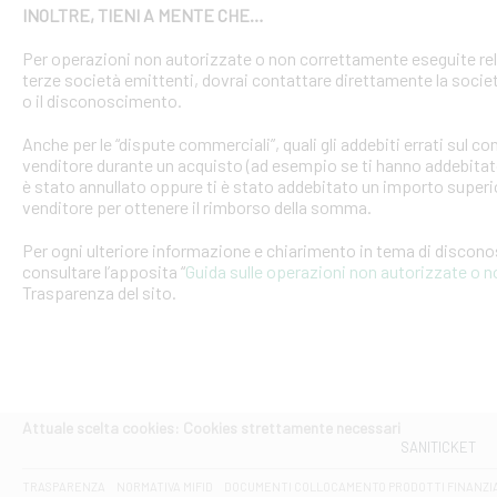
INOLTRE, TIENI A MENTE CHE…
Per operazioni non autorizzate o non correttamente eseguite rel
terze società emittenti, dovrai contattare direttamente la soci
o il disconoscimento.
Anche per le “dispute commerciali”, quali gli addebiti errati sul 
venditore durante un acquisto (ad esempio se ti hanno addebitato
è stato annullato oppure ti è stato addebitato un importo superio
venditore per ottenere il rimborso della somma.
Per ogni ulteriore informazione e chiarimento in tema di discon
consultare l’apposita “
Guida sulle operazioni non autorizzate o 
Trasparenza del sito.
Attuale scelta cookies: Cookies strettamente necessari
SANITICKET
TRASPARENZA
NORMATIVA MIFID
DOCUMENTI COLLOCAMENTO PRODOTTI FINANZI