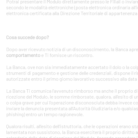
Potrai presentare il Modulo direttamente presso le Filiali o invi
secondo le modalità elettroniche (posta elettronica ordinaria all’i
elettronica certificata alla Direzione Territoriale di appartenenza 
Cosa succede dopo?
Dopo aver ricevuto notizia di un disconoscimento, la Banca apre 
comportamento
e Ti fornisce un riscontro.
La Banca, ove non sia immediatamente accertato il dolo o la colpa 
strumenti di pagamento e gestione delle credenziali, dispone il
autorizzate entro il primo giorno lavorativo successivo alla data 
La Banca Ti comunica l’avvenuto rimborso ma anche il proprio dirit
ricezione del Modulo, le somme rimborsate, qualora, all’esito di 
o colpa grave per cui l’operazione disconosciuta debba invece con
inviare la denuncia presentata all’Autorità Giudiziaria e/o qualsias
phishing) entro un tempo ragionevole.
Qualora risulti, all’esito dell’istruttoria, che le operazioni erano
lamentata non sussistono, la Banca eserciterà il proprio diritto ad
calendario dalla data di ricezione del Modulo, facendo precedere 