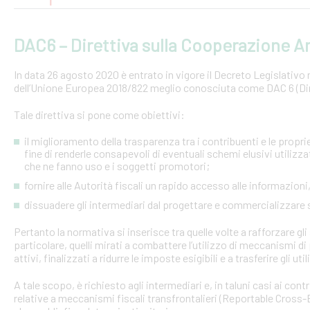
DAC6 – Direttiva sulla Cooperazione Am
In data 26 agosto 2020 è entrato in vigore il Decreto Legislativo n.
dell’Unione Europea 2018/822 meglio conosciuta come DAC 6 (Dire
Tale direttiva si pone come obiettivi:
il miglioramento della trasparenza tra i contribuenti e le proprie 
fine di renderle consapevoli di eventuali schemi elusivi utilizz
che ne fanno uso e i soggetti promotori;
fornire alle Autorità fiscali un rapido accesso alle informazio
dissuadere gli intermediari dal progettare e commercializzare
Pertanto la normativa si inserisce tra quelle volte a rafforzare gli 
particolare, quelli mirati a combattere l’utilizzo di meccanismi d
attivi, finalizzati a ridurre le imposte esigibili e a trasferire gli ut
A tale scopo, è richiesto agli intermediari e, in taluni casi ai con
relative a meccanismi fiscali transfrontalieri (Reportable Cros