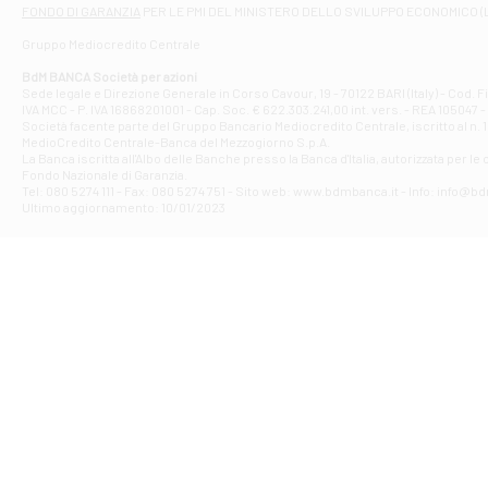
Filiale di At
FONDO DI GARANZIA
PER LE PMI DEL MINISTERO DELLO SVILUPPO ECONOMICO (
Contrada Piana 
Gruppo Mediocredito Centrale
Filiale di At
Corso Elio Adria
BdM BANCA Società per azioni
Filiale di Ave
Sede legale e Direzione Generale in Corso Cavour, 19 - 70122 BARI (Italy) - Cod.
IVA MCC - P. IVA 16868201001 - Cap. Soc. € 622.303.241,00 int. vers. - REA 105047 -
VIA PARTENIO 4
Società facente parte del Gruppo Bancario Mediocredito Centrale, iscritto al n. 10
Filiale di Av
MedioCredito Centrale-Banca del Mezzogiorno S.p.A.
La Banca iscritta all'Albo delle Banche presso la Banca d'ltalia, autorizzata per le
VIA F. SAPORITO
Fondo Nazionale di Garanzia.
Filiale di Av
Tel: 080 5274 111 - Fax: 080 5274 751 - Sito web: www.bdmbanca.it - Info: info@b
Piazza Torlonia
Ultimo aggiornamento: 10/01/2023
Filiale di Avi
PIAZZA E. GIAN
Filiale di Bai
VIA G. LIPPIELL
Filiale di Bar
CORSO VITTORIO
Filiale di Ba
VIALE PAPA GIOV
Filiale di Bar
VIA LEMBO 36 C
Filiale di Ba
VIA AMENDOLA 1