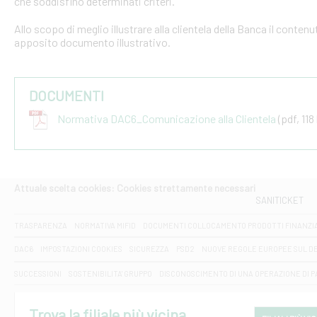
che soddisfino determinati criteri.
Allo scopo di meglio illustrare alla clientela della Banca il conten
apposito documento illustrativo.
DOCUMENTI
Normativa DAC6_Comunicazione alla Clientela
(pdf, 118
Attuale scelta cookies: Cookies strettamente necessari
SANITICKET
TRASPARENZA
NORMATIVA MIFID
DOCUMENTI COLLOCAMENTO PRODOTTI FINANZI
DAC6
IMPOSTAZIONI COOKIES
SICUREZZA
PSD2
NUOVE REGOLE EUROPEE SUL D
SUCCESSIONI
SOSTENIBILITA' GRUPPO
DISCONOSCIMENTO DI UNA OPERAZIONE DI 
Trova la filiale più vicina