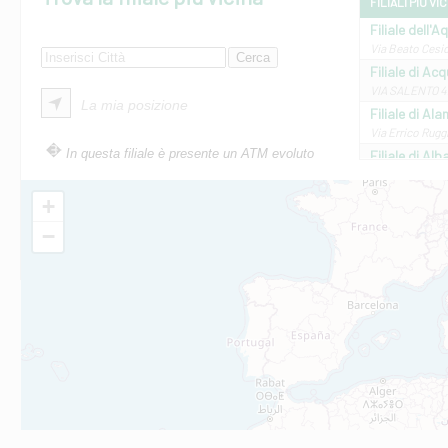
FILIALI PIÙ VI
Filiale dell'A
Via Beato Cesid
Filiale di Ac
VIA SALENTO 42
La mia posizione
Filiale di Ala
Via Errico Ruggi
In questa filiale è presente un ATM evoluto
Filiale di Al
Via Roma, 13 - 
Filiale di Al
+
VIA VITTORIO V
−
Filiale di Am
STATALE 18/17 
Filiale di An
C.SO VITTORIO 
Filiale di And
VIALE CRISPI 50
Filiale di Ars
Viale San Franc
Filiale di Asc
Via Napoli - As