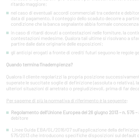
ritardo maggiore;
nel caso di eventuali accordi commerciali tra cedente e debitori 
data di pagamento, il conteggio dello scaduto decorre a partire
condizione che la banca segnalante abbia formale conoscenza 
in caso di ritardi dovuti a contestazioni nelle forniture, la con
contestazioni medesime. Qualora tali ultime si risolvano a sfav
partire dalle date originarie delle esposizioni;
gli anticipi erogati a fronte di crediti futuri seguono le regole g
Quando termina l’inadempienza?
Qualora il cliente regolarizzi la propria posizione successivament
superate le succitate soglie di definizione (assoluta o relativa),
ulteriori situazioni di arretrato o pregiudizievoli, prima di far dec
Per saperne di più la normativa di riferimento è la seguente
:
Regolamento dell’Unione Europea del 26 giugno 2013 – n. 575 – a
debitore
Linee Guida EBA/GL/2016/07 sull’applicazione della definizione 
575/2013 che introducono specifiche disposizioni sul default d