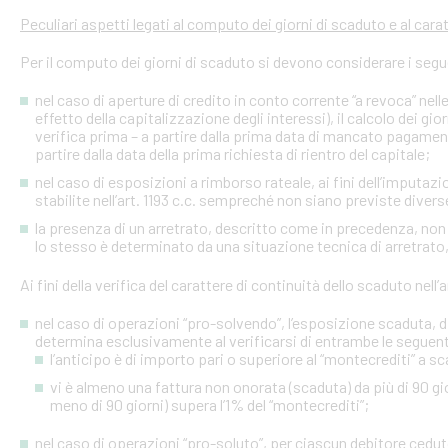
Peculiari aspetti legati al computo dei giorni di scaduto e al cara
Per il computo dei giorni di scaduto si devono considerare i segu
nel caso di aperture di credito in conto corrente “a revoca” nell
effetto della capitalizzazione degli interessi), il calcolo dei gio
verifica prima – a partire dalla prima data di mancato pagame
partire dalla data della prima richiesta di rientro del capitale;
nel caso di esposizioni a rimborso rateale, ai fini dell’imputaz
stabilite nell’art. 1193 c.c. sempreché non siano previste diver
la presenza di un arretrato, descritto come in precedenza, non
lo stesso è determinato da una situazione tecnica di arretrato, 
Ai fini della verifica del carattere di continuità dello scaduto nel
nel caso di operazioni “pro-solvendo”, l’esposizione scaduta, di
determina esclusivamente al verificarsi di entrambe le seguent
l’anticipo è di importo pari o superiore al “montecrediti” a s
vi è almeno una fattura non onorata (scaduta) da più di 90 gio
meno di 90 giorni) supera l’1% del “montecrediti”;
nel caso di operazioni “pro-soluto”, per ciascun debitore ceduto