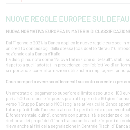
NUOVE REGOLE EUROPEE SUL DEFAU
NUOVA NORMATIVA EUROPEA IN MATERIA DI CLASSIFICAZION
Dal 1° gennaio 2021, la Banca applica le nuove regole europee in m
un credito concessogli dalla stessa (cosiddetto “default”), introd
nazionale dalla Banca d’Italia.
La disciplina, nota come “Nuova Definizione di Default”, stabilisce 
rispetto a quelli adottati in precedenza, con l’obiettivo di uniform
si riportano alcune informazioni utili anche a riepilogare i princ
Cosa comporta avere sconfinamenti su conto corrente o per arr
Un arretrato di pagamento superiore al limite assoluto di 100 euro
pari a 500 euro per le imprese, protratto per oltre 90 giorni conse
verso il Gruppo Bancario MCC (soglia relativa), cui la Banca appar
futuro più difficile l’accesso al credito per il cliente e per eventua
È fondamentale, quindi, onorare con puntualità le scadenze di pa
rimborso dei propri debiti non trascurando anche importi di modest
rileva anche ai fini della segnalazione in Centrale Rischi di Banca d