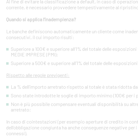
Al fine di evitare la classificazione a default, in caso di operazio
corrente, è necessario provvedere tempestivamente al ripristino
Quando si applica l’inadempienza?
Le banche definiscono automaticamente un cliente come inademp
consecutivi, il cui importo risulti:
Superiore a 100€ e superiore all’1% del totale delle esposizion
MEDIE IMPRESE (PMI);
Superiore a 500€ e superiore all’1% del totale delle esposizion
Rispetto alle regole previgenti:
La % dell’importo arretrato rispetto al totale è stata ridotta da
Sono state introdotte le soglie di importo minimo (100€ per i p
Non è più possibile compensare eventuali disponibilità su altre l
arretrato;
In caso di cointestazioni (per esempio aperture di credito in conto
dell’obbligazione congiunta ha anche conseguenze negative per i si
connessi).