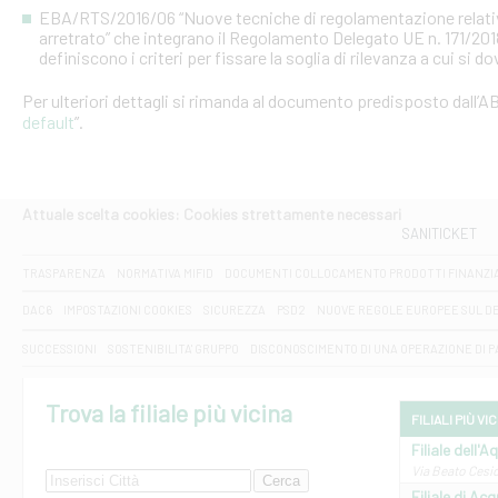
EBA/RTS/2016/06 “Nuove tecniche di regolamentazione relative al
arretrato” che integrano il Regolamento Delegato UE n. 171/20
definiscono i criteri per fissare la soglia di rilevanza a cui si d
Per ulteriori dettagli si rimanda al documento predisposto dall’AB
default
”.
Attuale scelta cookies: Cookies strettamente necessari
SANITICKET
TRASPARENZA
NORMATIVA MIFID
DOCUMENTI COLLOCAMENTO PRODOTTI FINANZI
DAC6
IMPOSTAZIONI COOKIES
SICUREZZA
PSD2
NUOVE REGOLE EUROPEE SUL D
SUCCESSIONI
SOSTENIBILITA' GRUPPO
DISCONOSCIMENTO DI UNA OPERAZIONE DI 
Trova la filiale più vicina
FILIALI PIÙ VI
Filiale dell'A
Via Beato Cesid
Filiale di Ac