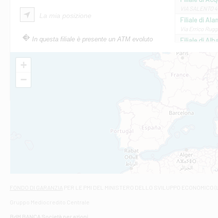
VIA SALENTO 42
La mia posizione
Filiale di Ala
Via Errico Ruggi
In questa filiale è presente un ATM evoluto
Filiale di Al
Via Roma, 13 - 
Filiale di Al
+
VIA VITTORIO V
−
Filiale di Am
STATALE 18/17 
Filiale di An
C.SO VITTORIO 
Filiale di And
VIALE CRISPI 50
Filiale di Ars
Viale San Franc
Filiale di Asc
Via Napoli - As
Filiale di At
FONDO DI GARANZIA
PER LE PMI DEL MINISTERO DELLO SVILUPPO ECONOMICO (
Contrada Piana 
Gruppo Mediocredito Centrale
Filiale di At
Corso Elio Adria
BdM BANCA Società per azioni