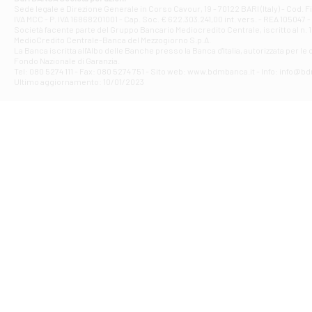
Filiale di Ave
Sede legale e Direzione Generale in Corso Cavour, 19 - 70122 BARI (Italy) - Cod.
IVA MCC - P. IVA 16868201001 - Cap. Soc. € 622.303.241,00 int. vers. - REA 105047 -
VIA PARTENIO 4
Società facente parte del Gruppo Bancario Mediocredito Centrale, iscritto al n. 10
Filiale di Av
MedioCredito Centrale-Banca del Mezzogiorno S.p.A.
La Banca iscritta all'Albo delle Banche presso la Banca d'ltalia, autorizzata per le
VIA F. SAPORITO
Fondo Nazionale di Garanzia.
Filiale di Av
Tel: 080 5274 111 - Fax: 080 5274 751 - Sito web: www.bdmbanca.it - Info: info@b
Piazza Torlonia
Ultimo aggiornamento: 10/01/2023
Filiale di Avi
PIAZZA E. GIAN
Filiale di Bai
VIA G. LIPPIELL
Filiale di Bar
CORSO VITTORIO
Filiale di Ba
VIALE PAPA GIOV
Filiale di Bar
VIA LEMBO 36 C
Filiale di Ba
VIA AMENDOLA 1
Filiale di Ba
VIA FAVIA 3 - Ba
Filiale di Bar