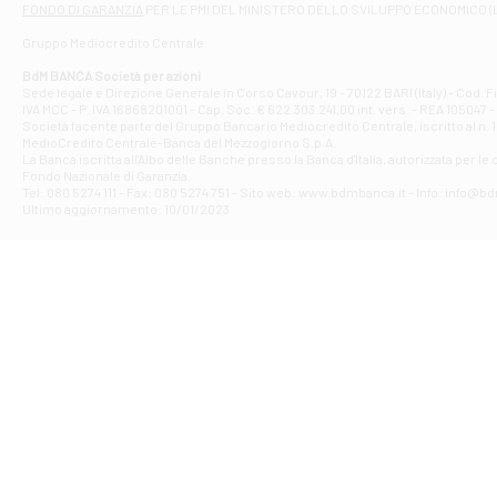
FONDO DI GARANZIA
PER LE PMI DEL MINISTERO DELLO SVILUPPO ECONOMICO (
Contrada Piana 
Gruppo Mediocredito Centrale
Filiale di At
Corso Elio Adria
BdM BANCA Società per azioni
Filiale di Ave
Sede legale e Direzione Generale in Corso Cavour, 19 - 70122 BARI (Italy) - Cod.
IVA MCC - P. IVA 16868201001 - Cap. Soc. € 622.303.241,00 int. vers. - REA 105047 -
VIA PARTENIO 4
Società facente parte del Gruppo Bancario Mediocredito Centrale, iscritto al n. 10
Filiale di Av
MedioCredito Centrale-Banca del Mezzogiorno S.p.A.
La Banca iscritta all'Albo delle Banche presso la Banca d'ltalia, autorizzata per le
VIA F. SAPORITO
Fondo Nazionale di Garanzia.
Filiale di Av
Tel: 080 5274 111 - Fax: 080 5274 751 - Sito web: www.bdmbanca.it - Info: info@b
Piazza Torlonia
Ultimo aggiornamento: 10/01/2023
Filiale di Avi
PIAZZA E. GIAN
Filiale di Bai
VIA G. LIPPIELL
Filiale di Bar
CORSO VITTORIO
Filiale di Ba
VIALE PAPA GIOV
Filiale di Bar
VIA LEMBO 36 C
Filiale di Ba
VIA AMENDOLA 1