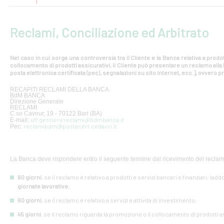
Reclami, Conciliazione ed Arbitrato
Nel caso in cui sorga una controversia tra il Cliente e la Banca relativa a prodot
collocamento di prodotti assicurativi, il Cliente può presentare un reclamo all
posta elettronica certificata (pec), segnalazioni su sito internet, ecc.], ovvero pr
RECAPITI RECLAMI DELLA BANCA
BdM BANCA
Direzione Generale
RECLAMI
C.so Cavour, 19 - 70122 Bari (BA)
uff.gestionereclami@bdmbanca.it
E-mail:
reclamibdm@postacert.cedacri.it
Pec:
La Banca deve rispondere entro il seguente termine dal ricevimento del reclam
60 giorni
, se il reclamo è relativo a prodotti e servizi bancari e finanziari; lad
giornate lavorative
;
60 giorni
, se il reclamo è relativo a servizi e attività di investimento;
45 giorni
, se il reclamo riguarda la promozione o il collocamento di prodotti a