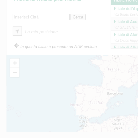
FILIALI PIÙ VI
Filiale dell'A
Via Beato Cesid
Filiale di Ac
VIA SALENTO 42
La mia posizione
Filiale di Ala
Via Errico Ruggi
In questa filiale è presente un ATM evoluto
Filiale di Al
Via Roma, 13 - 
Filiale di Al
+
VIA VITTORIO V
−
Filiale di Am
STATALE 18/17 
Filiale di An
C.SO VITTORIO 
Filiale di And
VIALE CRISPI 50
Filiale di Ars
Viale San Franc
Filiale di Asc
Via Napoli - As
Filiale di At