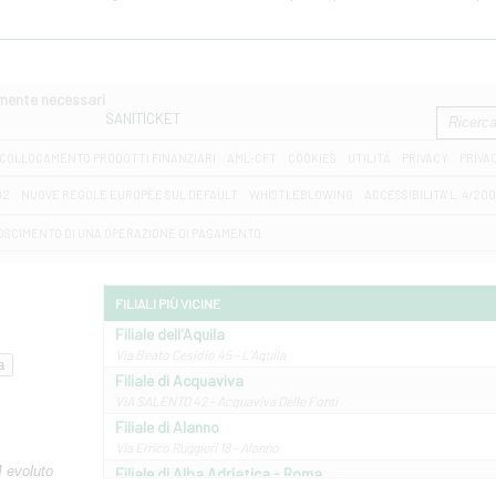
amente necessari
SANITICKET
COLLOCAMENTO PRODOTTI FINANZIARI
AML-CFT
COOKIES
UTILITÀ
PRIVACY
PRIVA
D2
NUOVE REGOLE EUROPEE SUL DEFAULT
WHISTLEBLOWING
ACCESSIBILITA' L. 4/20
OSCIMENTO DI UNA OPERAZIONE DI PAGAMENTO
FILIALI PIÙ VICINE
Filiale dell'Aquila
Via Beato Cesidio 45 - L'Aquila
Filiale di Acquaviva
VIA SALENTO 42 - Acquaviva Delle Fonti
Filiale di Alanno
Via Errico Ruggieri 18 - Alanno
M evoluto
Filiale di Alba Adriatica - Roma
Via Roma, 13 - Alba Adriatica