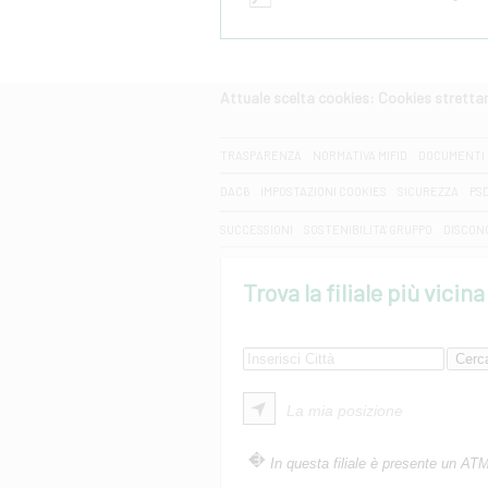
Attuale scelta cookies: Cookies strett
CERCA
TRASPARENZA
NORMATIVA MIFID
DOCUMENTI 
DAC6
IMPOSTAZIONI COOKIES
SICUREZZA
PS
SUCCESSIONI
SOSTENIBILITA' GRUPPO
DISCON
Trova la filiale più vicina
La mia posizione
In questa filiale è presente un AT