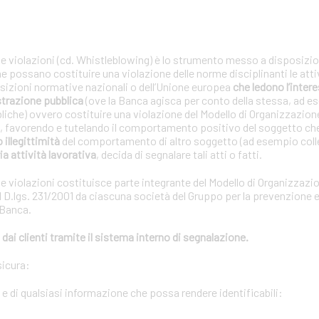
le violazioni (cd. Whistleblowing) è lo strumento messo a disposizion
che possano costituire una violazione delle norme disciplinanti le atti
posizioni normative nazionali o dell’Unione europea
che ledono l’interes
strazione pubblica
(ove la Banca agisca per conto della stessa, ad e
bliche) ovvero costituire una violazione del Modello di Organizzazion
01, favorendo e tutelando il comportamento positivo del soggetto ch
o illegittimità
del comportamento di altro soggetto (ad esempio coll
ia attività lavorativa
, decida di segnalare tali atti o fatti.
le violazioni costituisce parte integrante del Modello di Organizzazi
 D.lgs. 231/2001 da ciascuna società del Gruppo per la prevenzione e 
 Banca.
dai clienti tramite il sistema interno di segnalazione.
sicura:
i e di qualsiasi informazione che possa rendere identificabili: