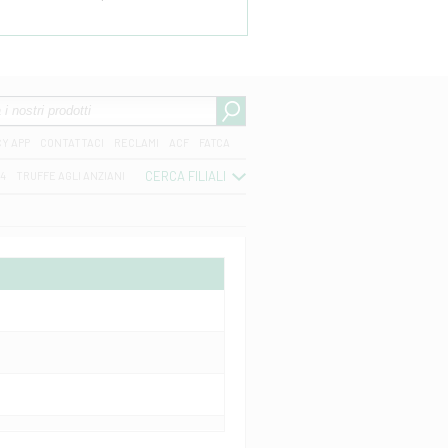
CY APP
CONTATTACI
RECLAMI
ACF
FATCA
CERCA FILIALI
04
TRUFFE AGLI ANZIANI