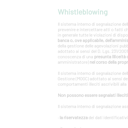
Whistleblowing
Il sistema interno di segnalazione del
prevenire e intercettare atti o fatti 
in generale tutte le violazioni di dis
banca o, ove applicabile, dell’ammini
della gestione delle agevolazioni pub
adottato ai sensi del D. Lgs. 231/20
conoscenza di una
presunta illiceità 
amministratore)
nel corso della propr
Il sistema interno di segnalazione del
Gestione (MOGC) adottato ai sensi del
comportamenti illeciti ascrivibili alla
Non possono essere segnalati illeciti 
Il sistema interno di segnalazione as
·
la riservatezza
dei dati identificativ