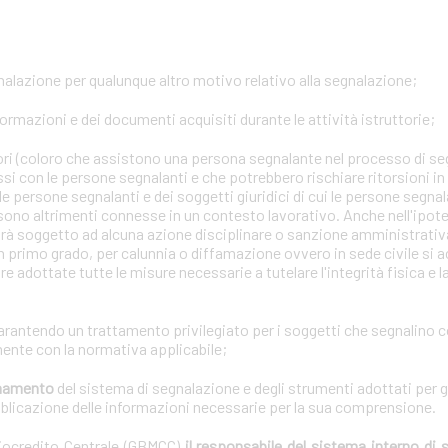
gnalazione per qualunque altro motivo relativo alla segnalazione;
formazioni e dei documenti acquisiti durante le attività istruttorie;
tori (coloro che assistono una persona segnalante nel processo di se
ssi con le persone segnalanti e che potrebbero rischiare ritorsioni i
lle persone segnalanti e dei soggetti giuridici di cui le persone segna
 sono altrimenti connesse in un contesto lavorativo. Anche nell'ipotes
arà soggetto ad alcuna azione disciplinare o sanzione amministrativa 
n primo grado, per calunnia o diffamazione ovvero in sede civile si a
e adottate tutte le misure necessarie a tutelare l'integrità fisica e 
garantendo un trattamento privilegiato per i soggetti che segnalino 
ente con la normativa applicabile;
ionamento
del sistema di segnalazione e degli strumenti adottati per g
bblicazione delle informazioni necessarie per la sua comprensione.
diocredito Centrale (GBMCC)
il responsabile del sistema interno di 