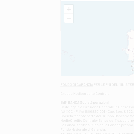
+
−
FONDO DI GARANZIA
PER LE PMI DEL MINISTE
Gruppo Mediocredito Centrale
BdM BANCA Società per azioni
Sede legale e Direzione Generale in Corso Cavo
IVA MCC - P. IVA 16868201001 - Cap. Soc. € 622.3
Società facente parte del Gruppo Bancario Medio
MedioCredito Centrale-Banca del Mezzogiorno
La Banca iscritta all'Albo delle Banche presso l
Fondo Nazionale di Garanzia.
Tel: 080 5274 111 - Fax: 080 5274 751 - Sito w