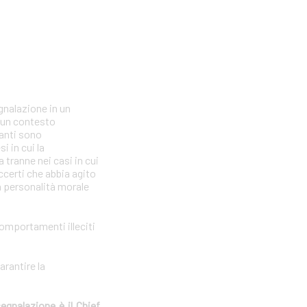
gnalazione in un
n un contesto
lanti sono
i in cui la
tranne nei casi in cui
ccerti che abbia agito
la personalità morale
comportamenti illeciti
arantire la
segnalazione è il Chief