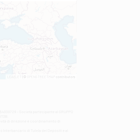
LEAFLET
| ©
OPENSTREETMAP
contributors
00254030729 - Società partecipante al GRUPPO
AlT3B.
ività di direzione e coordinamento di
o Interbancario di Tutela dei Depositi e al