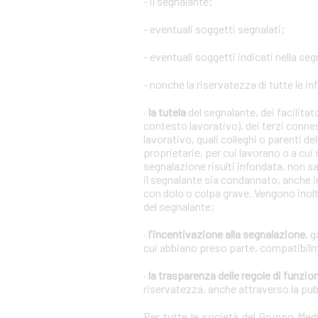
- il segnalante;
- eventuali soggetti segnalati;
- eventuali soggetti indicati nella se
- nonché la riservatezza di tutte le in
·
la tutela
del segnalante, dei facilita
contesto lavorativo), dei terzi conne
lavorativo, quali colleghi o parenti de
proprietarie, per cui lavorano o a cui
segnalazione risulti infondata, non s
il segnalante sia condannato, anche i
con dolo o colpa grave. Vengono inoltr
del segnalante;
·
l'incentivazione alla segnalazione
, 
cui abbiano preso parte, compatibilm
·
la trasparenza delle regole di funz
riservatezza, anche attraverso la pu
Per tutte le società del Gruppo Me