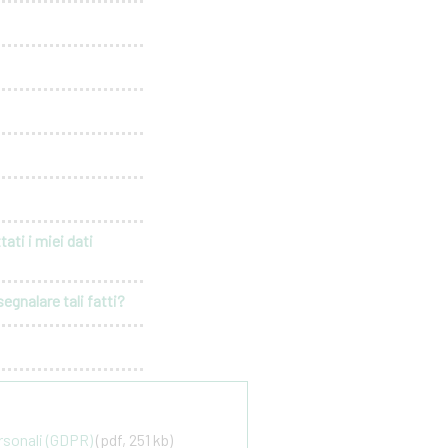
ati i miei dati
egnalare tali fatti?
ersonali (GDPR)
(pdf, 251 kb)