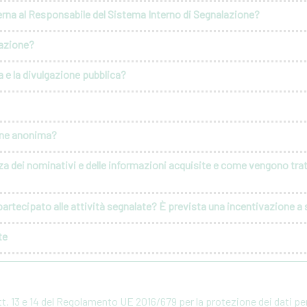
erna al Responsabile del Sistema Interno di Segnalazione?
lazione?
 e la divulgazione pubblica?
ione anonima?
za dei nominativi e delle informazioni acquisite e come vengono tratt
artecipato alle attività segnalate? È prevista una incentivazione a s
te
rtt. 13 e 14 del Regolamento UE 2016/679 per la protezione dei dati p