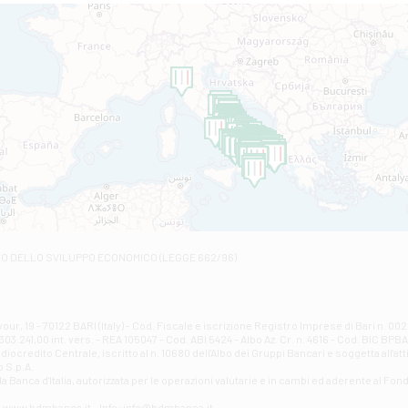
Filiale di Altamura
VIA VITTORIO VENETO 79/81 A - Altamura
Filiale di Amantea
STATALE 18/17 - Amantea
Filiale di Andretta
C.SO VITTORIO VENETO 8 - Andretta
Filiale di Andria 1 - Crispi
VIALE CRISPI 50/A - Andria
Filiale di Arsita
Viale San Francesco 6/b - Arsita
Filiale di Ascoli Piceno
Via Napoli - Ascoli Piceno
Filiale di Atessa
RO DELLO SVILUPPO ECONOMICO (LEGGE 662/96)
Contrada Piana La Fara - Via per Piazzano snc - Atessa
Filiale di Atri - Corso Adriano
Corso Elio Adriano, 1 - Atri
Filiale di Avellino - Partenio
ur, 19 - 70122 BARI (Italy) - Cod. Fiscale e iscrizione Registro Imprese di Bari n. 
03.241,00 int. vers. - REA 105047 - Cod. ABI 5424 - Albo Az. Cr. n. 4616 - Cod. BIC BPB
VIA PARTENIO 48 - Avellino
credito Centrale, iscritto al n. 10680 dell'Albo dei Gruppi Bancari e soggetta all'att
Filiale di Aversa
 S.p.A.
a Banca d'ltalia, autorizzata per le operazioni valutarie e in cambi ed aderente al Fond
VIA F. SAPORITO, 27/A - Aversa
Filiale di Avezzano - Piazza Torlonia
eb: www.bdmbanca.it - Info: info@bdmbanca.it