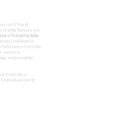
e con il fine di
vità della Banca e più
se o l’integrità della
sempio nell’ambito
e Gestione e Controllo
e, venuto a
ega, responsabile,
one Controllo e
l’individuazione di