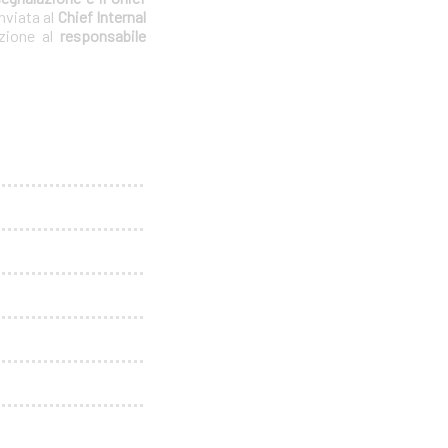
nviata al
Chief Internal
azione al
responsabile