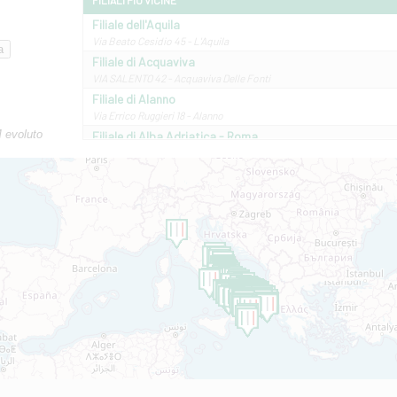
FILIALI PIÙ VICINE
Filiale dell'Aquila
Via Beato Cesidio 45 - L'Aquila
Filiale di Acquaviva
VIA SALENTO 42 - Acquaviva Delle Fonti
Filiale di Alanno
Via Errico Ruggieri 18 - Alanno
M evoluto
Filiale di Alba Adriatica - Roma
Via Roma, 13 - Alba Adriatica
Filiale di Altamura
VIA VITTORIO VENETO 79/81 A - Altamura
Filiale di Amantea
STATALE 18/17 - Amantea
Filiale di Andretta
C.SO VITTORIO VENETO 8 - Andretta
Filiale di Andria 1 - Crispi
VIALE CRISPI 50/A - Andria
Filiale di Arsita
Viale San Francesco 6/b - Arsita
Filiale di Ascoli Piceno
Via Napoli - Ascoli Piceno
Filiale di Atessa