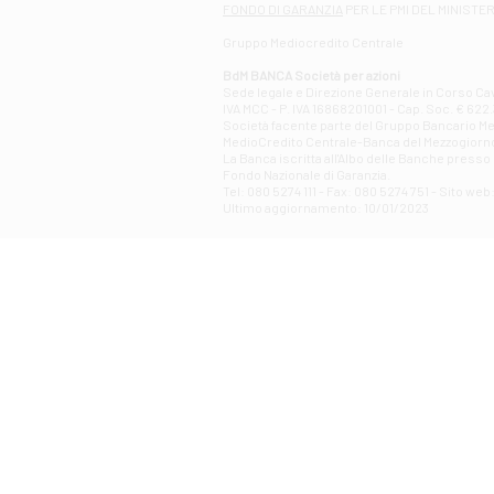
FONDO DI GARANZIA
PER LE PMI DEL MINISTE
Gruppo Mediocredito Centrale
BdM BANCA Società per azioni
Sede legale e Direzione Generale in Corso Cavo
IVA MCC - P. IVA 16868201001 - Cap. Soc. € 622.3
Società facente parte del Gruppo Bancario Medio
MedioCredito Centrale-Banca del Mezzogiorno
La Banca iscritta all'Albo delle Banche presso l
Fondo Nazionale di Garanzia.
Tel: 080 5274 111 - Fax: 080 5274 751 - Sito w
Ultimo aggiornamento: 10/01/2023