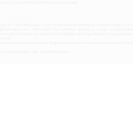
RO DELLO SVILUPPO ECONOMICO (LEGGE 662/96)
Contrada Piana La Fara - Via per Piazzano snc - Atessa
Filiale di Atri - Corso Adriano
Corso Elio Adriano, 1 - Atri
Filiale di Avellino - Partenio
ur, 19 - 70122 BARI (Italy) - Cod. Fiscale e iscrizione Registro Imprese di Bari n. 
03.241,00 int. vers. - REA 105047 - Cod. ABI 5424 - Albo Az. Cr. n. 4616 - Cod. BIC BPB
VIA PARTENIO 48 - Avellino
credito Centrale, iscritto al n. 10680 dell'Albo dei Gruppi Bancari e soggetta all'att
Filiale di Aversa
 S.p.A.
a Banca d'ltalia, autorizzata per le operazioni valutarie e in cambi ed aderente al Fond
VIA F. SAPORITO, 27/A - Aversa
Filiale di Avezzano - Piazza Torlonia
eb: www.bdmbanca.it - Info: info@bdmbanca.it
Piazza Torlonia - Avezzano
Filiale di Avigliano
PIAZZA E. GIANTURCO 49 - Avigliano
Filiale di Baiano
VIA G. LIPPIELLO 33 - Baiano
Filiale di Bari - Corso Vittorio Emanuele II
CORSO VITTORIO EMANUELE II, 86 - Bari
Filiale di Bari 10 - Papa Giovanni
VIALE PAPA GIOVANNI XXIII 131 - Bari
Filiale di Bari 11 - Lembo
VIA LEMBO 36 C/H - Bari
Filiale di Bari 2 - Amendola
VIA AMENDOLA 193/A - Bari