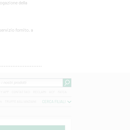
rogazione della
ervizio fornito, a
CY APP
CONTATTACI
RECLAMI
ACF
FATCA
CERCA FILIALI
04
TRUFFE AGLI ANZIANI