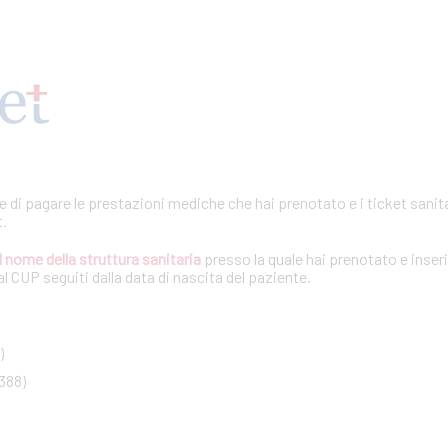
te di pagare le prestazioni mediche che hai prenotato e i ticket sanita
t.
l nome della struttura sanitaria
presso la quale hai prenotato e inseri
l CUP seguiti dalla data di nascita del paziente.
)
388)