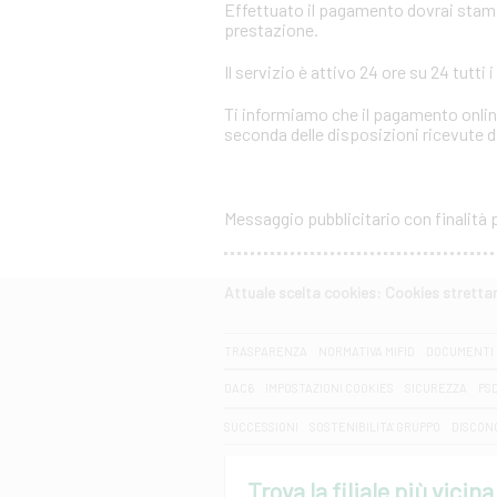
Effettuato il pagamento dovrai stampar
prestazione.
Il servizio è attivo 24 ore su 24 tutti i
Ti informiamo che il pagamento online
seconda delle disposizioni ricevute da
Messaggio pubblicitario con finalità
Attuale scelta cookies: Cookies strett
CERCA
TRASPARENZA
NORMATIVA MIFID
DOCUMENTI 
DAC6
IMPOSTAZIONI COOKIES
SICUREZZA
PS
SUCCESSIONI
SOSTENIBILITA' GRUPPO
DISCON
Trova la filiale più vicina