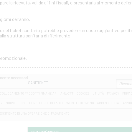
e la ricevuta, valida ai fini fiscali, e presentarla al momento dell’e
 giorni dell’anno.
 del ticket sanitario potrebbe prevedere un costo aggiuntivo per il s
lla struttura sanitaria di riferimento.
 promozionale.
amente necessari
SANITICKET
COLLOCAMENTO PRODOTTI FINANZIARI
AML-CFT
COOKIES
UTILITÀ
PRIVACY
PRIVA
D2
NUOVE REGOLE EUROPEE SUL DEFAULT
WHISTLEBLOWING
ACCESSIBILITA' L. 4/20
OSCIMENTO DI UNA OPERAZIONE DI PAGAMENTO