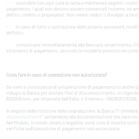
· custodire con ogni cura la carta e mantenere segreti i codici 
pagamento, i quali non devono essere conservati insieme, né anno
debito, credito o prepagata). Non vanno ceduti o divulgati a terzi
· in caso di furto o sottrazione delle proprie password, mod
definito;
· comunicare immediatamente alla Banca lo smarrimento, il furt
strumento di pagamento, secondo le modalità previste nel contra
Cosa fare in caso di operazione non autorizzata?
Se vieni a conoscenza di un’operazione di pagamento (o anche pi
indugio la Banca per avviare l’iter di disconoscimento, rivolgendoT
800005444, per chiamate dall’Italia, o il numero +390805215399, 
A seguito della ricezione della segnalazione, la Banca Ti chiederà 
disconosciment
i” unitamente alla documentazione che sarà nece
Nel Modulo, in modo chiaro e leggibile, avrai cura di inserire tutti 
verifiche sull’operazione di pagamento non autorizzata.