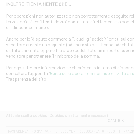
INOLTRE, TIENI A MENTE CHE…
Per operazioni non autorizzate o non correttamente eseguite rel
terze società emittenti, dovrai contattare direttamente la soci
o il disconoscimento.
Anche per le “dispute commerciali”, quali gli addebiti errati sul 
venditore durante un acquisto (ad esempio se ti hanno addebitato
è stato annullato oppure ti è stato addebitato un importo superio
venditore per ottenere il rimborso della somma.
Per ogni ulteriore informazione e chiarimento in tema di discon
consultare l’apposita “
Guida sulle operazioni non autorizzate o 
Trasparenza del sito.
Attuale scelta cookies: Cookies strettamente necessari
SANITICKET
TRASPARENZA
NORMATIVA MIFID
DOCUMENTI COLLOCAMENTO PRODOTTI FINANZI