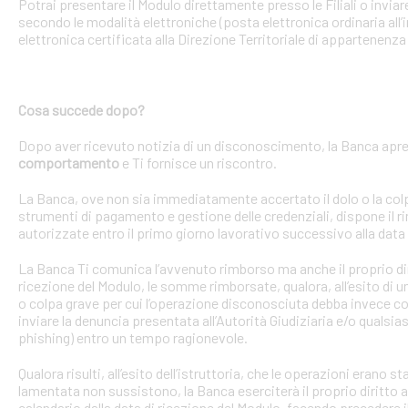
Potrai presentare il Modulo direttamente presso le Filiali o invi
secondo le modalità elettroniche (posta elettronica ordinaria all’i
elettronica certificata alla Direzione Territoriale di appartenenza 
Cosa succede dopo?
Dopo aver ricevuto notizia di un disconoscimento, la Banca apre 
comportamento
e Ti fornisce un riscontro.
La Banca, ove non sia immediatamente accertato il dolo o la colpa 
strumenti di pagamento e gestione delle credenziali, dispone il
autorizzate entro il primo giorno lavorativo successivo alla data 
La Banca Ti comunica l’avvenuto rimborso ma anche il proprio dirit
ricezione del Modulo, le somme rimborsate, qualora, all’esito di 
o colpa grave per cui l’operazione disconosciuta debba invece con
inviare la denuncia presentata all’Autorità Giudiziaria e/o qualsias
phishing) entro un tempo ragionevole.
Qualora risulti, all’esito dell’istruttoria, che le operazioni erano
lamentata non sussistono, la Banca eserciterà il proprio diritto ad
calendario dalla data di ricezione del Modulo, facendo precedere 