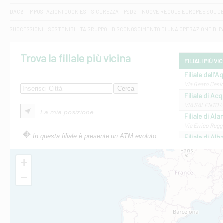
DAC6
IMPOSTAZIONI COOKIES
SICUREZZA
PSD2
NUOVE REGOLE EUROPEE SUL D
SUCCESSIONI
SOSTENIBILITA' GRUPPO
DISCONOSCIMENTO DI UNA OPERAZIONE DI 
Trova la filiale più vicina
FILIALI PIÙ VI
Filiale dell'A
Via Beato Cesid
Filiale di Ac
VIA SALENTO 42
La mia posizione
Filiale di Ala
Via Errico Ruggi
In questa filiale è presente un ATM evoluto
Filiale di Al
Via Roma, 13 - 
Filiale di Al
+
VIA VITTORIO V
−
Filiale di Am
STATALE 18/17 
Filiale di An
C.SO VITTORIO 
Filiale di And