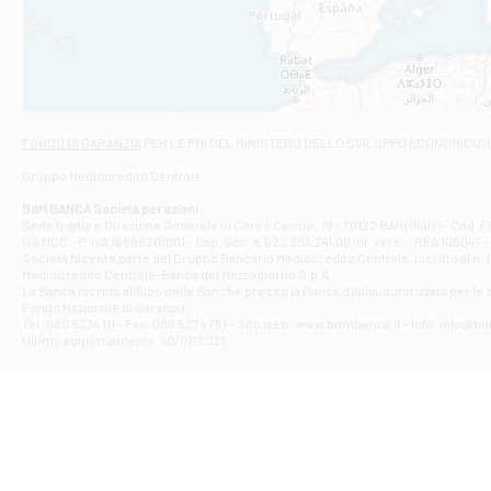
VIALE CRISPI 50
Filiale di Ars
Viale San Franc
Filiale di Asc
Via Napoli - As
Filiale di At
FONDO DI GARANZIA
PER LE PMI DEL MINISTERO DELLO SVILUPPO ECONOMICO (
Contrada Piana 
Gruppo Mediocredito Centrale
Filiale di At
Corso Elio Adria
BdM BANCA Società per azioni
Filiale di Ave
Sede legale e Direzione Generale in Corso Cavour, 19 - 70122 BARI (Italy) - Cod.
IVA MCC - P. IVA 16868201001 - Cap. Soc. € 622.303.241,00 int. vers. - REA 105047 -
VIA PARTENIO 4
Società facente parte del Gruppo Bancario Mediocredito Centrale, iscritto al n. 10
Filiale di Av
MedioCredito Centrale-Banca del Mezzogiorno S.p.A.
La Banca iscritta all'Albo delle Banche presso la Banca d'ltalia, autorizzata per le
VIA F. SAPORITO
Fondo Nazionale di Garanzia.
Filiale di Av
Tel: 080 5274 111 - Fax: 080 5274 751 - Sito web: www.bdmbanca.it - Info: info@b
Piazza Torlonia
Ultimo aggiornamento: 10/01/2023
Filiale di Avi
PIAZZA E. GIAN
Filiale di Bai
VIA G. LIPPIELL
Filiale di Bar
CORSO VITTORIO