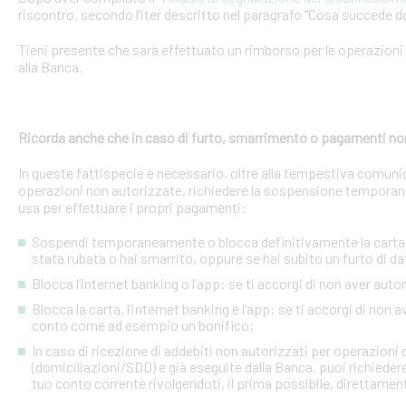
riscontro, secondo l’iter descritto nel paragrafo “Cosa succede d
Tieni presente che sarà effettuato un rimborso per le operazion
alla Banca.
Ricorda anche che in caso di furto, smarrimento o pagamenti no
In queste fattispecie è necessario, oltre alla tempestiva comuni
operazioni non autorizzate, richiedere la sospensione temporanea o
usa per effettuare i propri pagamenti:
Sospendi temporaneamente o blocca definitivamente la carta: s
stata rubata o hai smarrito, oppure se hai subito un furto di dat
Blocca l’internet banking o l’app: se ti accorgi di non aver a
Blocca la carta, l’internet banking e l’app: se ti accorgi di non 
conto come ad esempio un bonifico;
In caso di ricezione di addebiti non autorizzati per operazioni
(domiciliazioni/SDD) e già eseguite dalla Banca, puoi richieder
tuo conto corrente rivolgendoti, il prima possibile, direttamente 