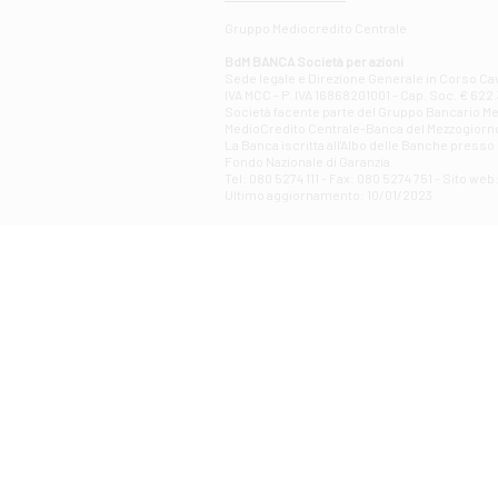
Gruppo Mediocredito Centrale
BdM BANCA Società per azioni
Sede legale e Direzione Generale in Corso Cavo
IVA MCC - P. IVA 16868201001 - Cap. Soc. € 622.3
Società facente parte del Gruppo Bancario Medio
MedioCredito Centrale-Banca del Mezzogiorno
La Banca iscritta all'Albo delle Banche presso l
Fondo Nazionale di Garanzia.
Tel: 080 5274 111 - Fax: 080 5274 751 - Sito w
Ultimo aggiornamento: 10/01/2023