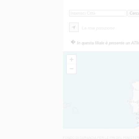
La mia posizione
In questa filiale è presente un AT
+
−
FONDO DI GARANZIA
PER LE PMI DEL MINISTE