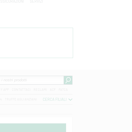
SSICURAZIONI
SERVIZI
CY APP
CONTATTACI
RECLAMI
ACF
FATCA
CERCA FILIALI
04
TRUFFE AGLI ANZIANI