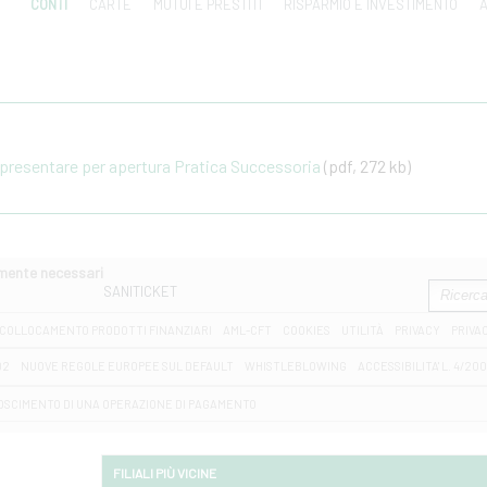
CONTI
CARTE
MUTUI E PRESTITI
RISPARMIO E INVESTIMENTO
A
resentare per apertura Pratica Successoria
(pdf, 272 kb)
amente necessari
SANITICKET
COLLOCAMENTO PRODOTTI FINANZIARI
AML-CFT
COOKIES
UTILITÀ
PRIVACY
PRIVA
D2
NUOVE REGOLE EUROPEE SUL DEFAULT
WHISTLEBLOWING
ACCESSIBILITA' L. 4/20
OSCIMENTO DI UNA OPERAZIONE DI PAGAMENTO
FILIALI PIÙ VICINE