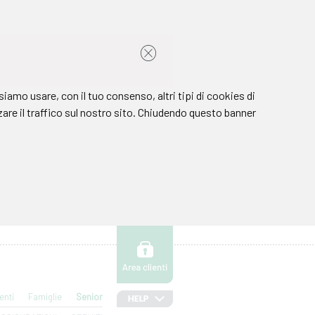
enti
Famiglie
Senior