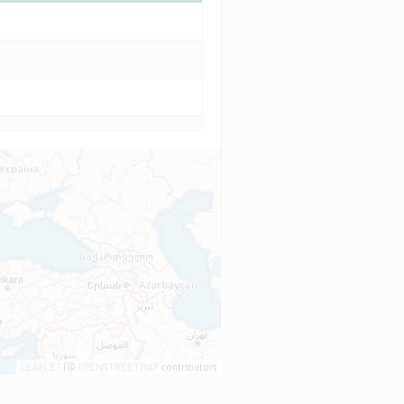
LEAFLET
| ©
OPENSTREETMAP
contributors