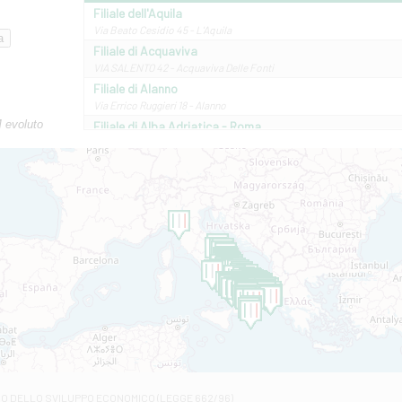
Filiale dell'Aquila
Via Beato Cesidio 45 - L'Aquila
Filiale di Acquaviva
VIA SALENTO 42 - Acquaviva Delle Fonti
Filiale di Alanno
Via Errico Ruggieri 18 - Alanno
M evoluto
Filiale di Alba Adriatica - Roma
Via Roma, 13 - Alba Adriatica
Filiale di Altamura
VIA VITTORIO VENETO 79/81 A - Altamura
Filiale di Amantea
STATALE 18/17 - Amantea
Filiale di Andretta
C.SO VITTORIO VENETO 8 - Andretta
Filiale di Andria 1 - Crispi
VIALE CRISPI 50/A - Andria
Filiale di Arsita
Viale San Francesco 6/b - Arsita
Filiale di Ascoli Piceno
Via Napoli - Ascoli Piceno
Filiale di Atessa
RO DELLO SVILUPPO ECONOMICO (LEGGE 662/96)