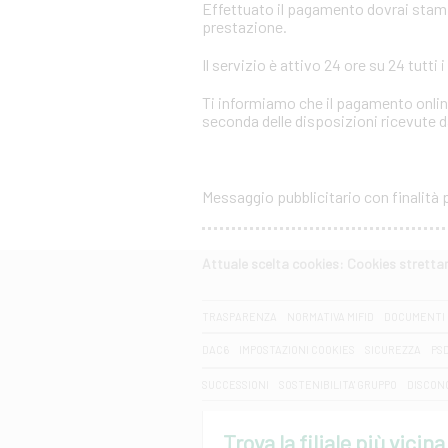
Effettuato il pagamento dovrai stampar
prestazione.
Il servizio è attivo 24 ore su 24 tutti i
Ti informiamo che il pagamento online
seconda delle disposizioni ricevute da
Messaggio pubblicitario con finalità
Attuale scelta cookies: Cookies strett
CERCA
TRASPARENZA
NORMATIVA MIFID
DOCUMENTI 
DAC6
IMPOSTAZIONI COOKIES
SICUREZZA
PS
SUCCESSIONI
SOSTENIBILITA' GRUPPO
DISCON
Trova la filiale più vicina