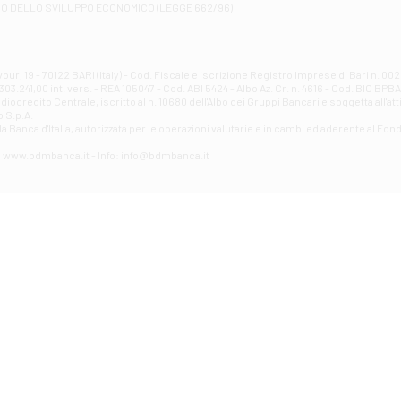
RO DELLO SVILUPPO ECONOMICO (LEGGE 662/96)
Contrada Piana La Fara - Via per Piazzano snc - Atessa
Filiale di Atri - Corso Adriano
Corso Elio Adriano, 1 - Atri
Filiale di Avellino - Partenio
ur, 19 - 70122 BARI (Italy) - Cod. Fiscale e iscrizione Registro Imprese di Bari n. 
03.241,00 int. vers. - REA 105047 - Cod. ABI 5424 - Albo Az. Cr. n. 4616 - Cod. BIC BPB
VIA PARTENIO 48 - Avellino
credito Centrale, iscritto al n. 10680 dell'Albo dei Gruppi Bancari e soggetta all'att
Filiale di Aversa
 S.p.A.
a Banca d'ltalia, autorizzata per le operazioni valutarie e in cambi ed aderente al Fond
VIA F. SAPORITO, 27/A - Aversa
Filiale di Avezzano - Piazza Torlonia
eb: www.bdmbanca.it - Info: info@bdmbanca.it
Piazza Torlonia - Avezzano
Filiale di Avigliano
PIAZZA E. GIANTURCO 49 - Avigliano
Filiale di Baiano
VIA G. LIPPIELLO 33 - Baiano
Filiale di Bari - Corso Vittorio Emanuele II
CORSO VITTORIO EMANUELE II, 86 - Bari
Filiale di Bari 10 - Papa Giovanni
VIALE PAPA GIOVANNI XXIII 131 - Bari
Filiale di Bari 11 - Lembo
VIA LEMBO 36 C/H - Bari
Filiale di Bari 2 - Amendola
VIA AMENDOLA 193/A - Bari