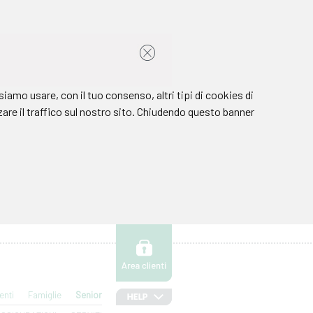
enti
Famiglie
Senior