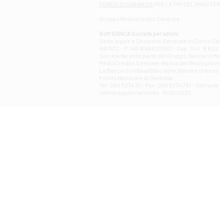
FONDO DI GARANZIA
PER LE PMI DEL MINISTE
Gruppo Mediocredito Centrale
BdM BANCA Società per azioni
Sede legale e Direzione Generale in Corso Cavo
IVA MCC - P. IVA 16868201001 - Cap. Soc. € 622.3
Società facente parte del Gruppo Bancario Medio
MedioCredito Centrale-Banca del Mezzogiorno
La Banca iscritta all'Albo delle Banche presso l
Fondo Nazionale di Garanzia.
Tel: 080 5274 111 - Fax: 080 5274 751 - Sito w
Ultimo aggiornamento: 10/01/2023