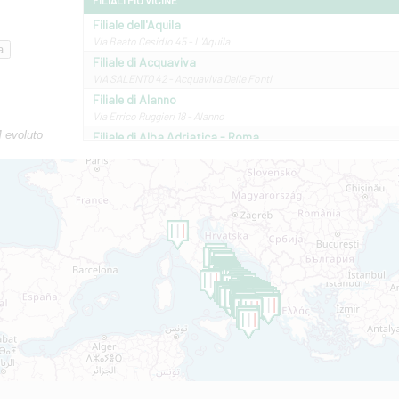
FILIALI PIÙ VICINE
Filiale dell'Aquila
Via Beato Cesidio 45 - L'Aquila
Filiale di Acquaviva
VIA SALENTO 42 - Acquaviva Delle Fonti
Filiale di Alanno
Via Errico Ruggieri 18 - Alanno
M evoluto
Filiale di Alba Adriatica - Roma
Via Roma, 13 - Alba Adriatica
Filiale di Altamura
VIA VITTORIO VENETO 79/81 A - Altamura
Filiale di Amantea
STATALE 18/17 - Amantea
Filiale di Andretta
C.SO VITTORIO VENETO 8 - Andretta
Filiale di Andria 1 - Crispi
VIALE CRISPI 50/A - Andria
Filiale di Arsita
Viale San Francesco 6/b - Arsita
Filiale di Ascoli Piceno
Via Napoli - Ascoli Piceno
Filiale di Atessa