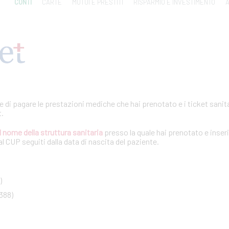
CONTI
CARTE
MUTUI E PRESTITI
RISPARMIO E INVESTIMENTO
A
te di pagare le prestazioni mediche che hai prenotato e i ticket sanita
t.
l nome della struttura sanitaria
presso la quale hai prenotato e inseri
l CUP seguiti dalla data di nascita del paziente.
)
388)