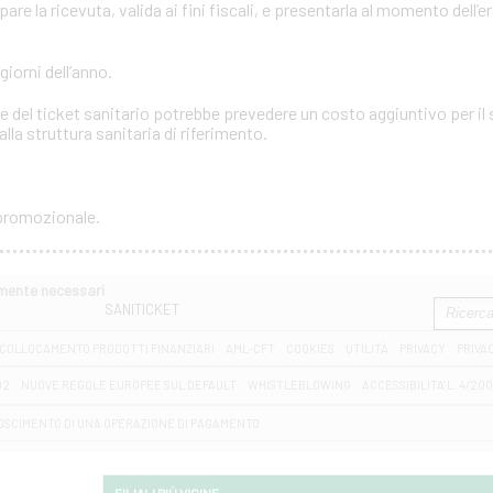
e la ricevuta, valida ai fini fiscali, e presentarla al momento dell’e
 giorni dell’anno.
 del ticket sanitario potrebbe prevedere un costo aggiuntivo per il s
lla struttura sanitaria di riferimento.
 promozionale.
amente necessari
SANITICKET
COLLOCAMENTO PRODOTTI FINANZIARI
AML-CFT
COOKIES
UTILITÀ
PRIVACY
PRIVA
D2
NUOVE REGOLE EUROPEE SUL DEFAULT
WHISTLEBLOWING
ACCESSIBILITA' L. 4/20
OSCIMENTO DI UNA OPERAZIONE DI PAGAMENTO