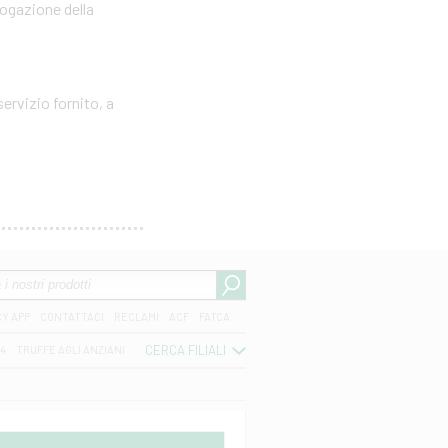
rogazione della
ervizio fornito, a
CY APP
CONTATTACI
RECLAMI
ACF
FATCA
CERCA FILIALI
04
TRUFFE AGLI ANZIANI