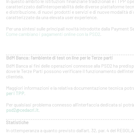
In questo ambito le istituzioni finanziarie tradizionali e i TPP o
caratterizzato dall’interoperabilità delle diverse piattaforme tec
e distribuzione, di nuovi prodotti e servizi e di nuove modalità di 
caratterizzate da una elevata user experience.
Per una sintesi sulle principali novità introdotte dalla Payment Se
Come cambiano i pagamenti online con la PSD2
.
BdM Banca: l’ambiente di test on line per le Terze parti
BdM Banca ai fini delle operazioni connesse alla PSD2 ha predispo
dove le Terze Parti possono verificare il funzionamento dell’inter
clientela.
Maggiori informazioni e la relativa documentazione tecnica potra
per i TPP
.
Per qualsiasi problema connesso all’interfaccia dedicata si potrà c
psd2@cedacri.it
.
Statistiche
In ottemperanza a quanto previsto dall’art. 32, par. 4 del RE