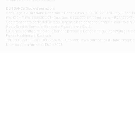
Filiale di At
Corso Elio Adria
BdM BANCA Società per azioni
Filiale di Ave
Sede legale e Direzione Generale in Corso Cavour, 19 - 70122 BARI (Italy) - Cod.
IVA MCC - P. IVA 16868201001 - Cap. Soc. € 622.303.241,00 int. vers. - REA 105047 -
VIA PARTENIO 4
Società facente parte del Gruppo Bancario Mediocredito Centrale, iscritto al n. 10
Filiale di Av
MedioCredito Centrale-Banca del Mezzogiorno S.p.A.
La Banca iscritta all'Albo delle Banche presso la Banca d'ltalia, autorizzata per le
VIA F. SAPORITO
Fondo Nazionale di Garanzia.
Filiale di Av
Tel: 080 5274 111 - Fax: 080 5274 751 - Sito web: www.bdmbanca.it - Info: info@b
Piazza Torlonia
Ultimo aggiornamento: 10/01/2023
Filiale di Avi
PIAZZA E. GIAN
Filiale di Bai
VIA G. LIPPIELL
Filiale di Bar
CORSO VITTORIO
Filiale di Ba
VIALE PAPA GIOV
Filiale di Bar
VIA LEMBO 36 C
Filiale di Ba
VIA AMENDOLA 1
Filiale di Ba
VIA FAVIA 3 - Ba