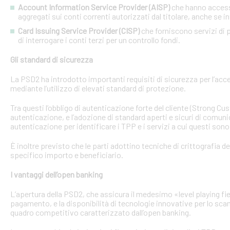
Account Information Service Provider (AISP)
che hanno accesso
aggregati sui conti correnti autorizzati dal titolare, anche se in
Card Issuing Service Provider (CISP)
che forniscono servizi di p
di interrogare i conti terzi per un controllo fondi.
Gli standard di sicurezza
La PSD2 ha introdotto importanti requisiti di sicurezza per l’acce
mediante l’utilizzo di elevati standard di protezione.
Tra questi l’obbligo di autenticazione forte del cliente (Strong C
autenticazione, e l’adozione di standard aperti e sicuri di comunic
autenticazione per identificare i TPP e i servizi a cui questi sono 
È inoltre previsto che le parti adottino tecniche di crittografia d
specifico importo e beneficiario.
I vantaggi dell’open banking
L’apertura della PSD2, che assicura il medesimo «level playing field
pagamento, e la disponibilità di tecnologie innovative per lo sca
quadro competitivo caratterizzato dall’open banking.