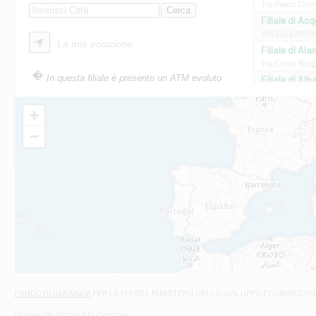
Via Beato Cesid
Filiale di Ac
VIA SALENTO 42
La mia posizione
Filiale di Ala
Via Errico Ruggi
In questa filiale è presente un ATM evoluto
Filiale di Al
Via Roma, 13 - 
Filiale di Al
+
VIA VITTORIO V
−
Filiale di Am
STATALE 18/17 
Filiale di An
C.SO VITTORIO 
Filiale di And
VIALE CRISPI 50
Filiale di Ars
Viale San Franc
Filiale di Asc
Via Napoli - As
Filiale di At
FONDO DI GARANZIA
PER LE PMI DEL MINISTERO DELLO SVILUPPO ECONOMICO (
Contrada Piana 
Gruppo Mediocredito Centrale