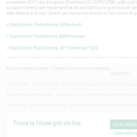
novembre 2017 che integra la Direttiva (UE) 2015/2366, sulle piat
su base trimestrale riguardanti la disponibilità e le prestazioni 
dalla Banca ai propri clienti per l’accesso diretto ai loro conti di
-
Statistiche Piattaforma BdMprivati
;
-
Statistiche Piattaforma BdMimprese
;
-
Statistiche Piattaforma API Gateway PSD2
.
Attuale scelta cookies: Cookies strettamente necessari
SANITICKET
TRASPARENZA
NORMATIVA MIFID
DOCUMENTI COLLOCAMENTO PRODOTTI FINANZI
DAC6
IMPOSTAZIONI COOKIES
SICUREZZA
PSD2
NUOVE REGOLE EUROPEE SUL D
SUCCESSIONI
SOSTENIBILITA' GRUPPO
DISCONOSCIMENTO DI UNA OPERAZIONE DI 
Trova la filiale più vicina
FILIALI PIÙ VI
Filiale dell'A