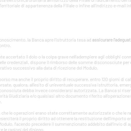
Territoriale di appartenenza della Filiale o infine all’indirizzo e-mail
onoscimento, la Banca apre l’istruttoria tesa ad
assicurare l’adeguat
contro.
ccertato il dolo o la colpa grave nell’adempiere agli obblighi connes
lle credenziali, dispone il rimborso delle somme disconosciute per
rativo successivo alla data di ricezione del Modulo.
so ma anche il proprio diritto di recuperare, entro 120 giorni di cal
sate, qualora, all’esito di un’eventuale successiva istruttoria, emer
sconosciuta debba invece considerarsi autorizzata. La Banca si riserv
rità Giudiziaria e/o qualsiasi altro documento riferito all’operazione 
.
oria, che le operazioni erano state correttamente autorizzate o che le r
rciterà il proprio diritto ad ottenere la restituzione dell’importo en
l Modulo, facendo precedere il summenzionato addebito dall’invio di 
le ragioni del diniego.