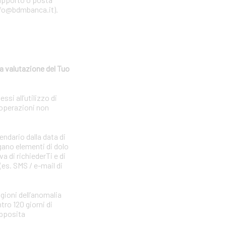
 info@bdmbanca.it).
a valutazione del Tuo
si all’utilizzo di
 operazioni non
endario dalla data di
gano elementi di dolo
a di richiederTi e di
(es. SMS / e-mail di
agioni dell’anomalia
tro 120 giorni di
apposita