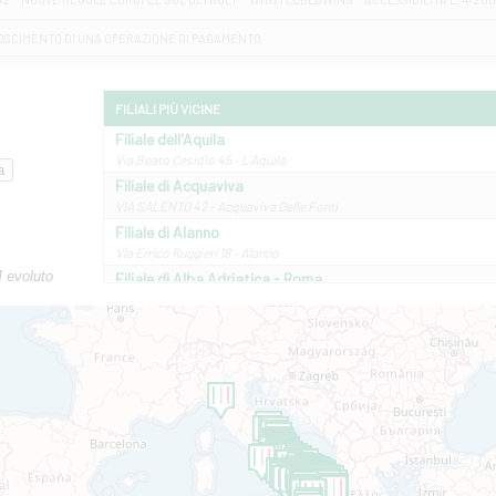
OSCIMENTO DI UNA OPERAZIONE DI PAGAMENTO
FILIALI PIÙ VICINE
Filiale dell'Aquila
Via Beato Cesidio 45 - L'Aquila
Filiale di Acquaviva
VIA SALENTO 42 - Acquaviva Delle Fonti
Filiale di Alanno
Via Errico Ruggieri 18 - Alanno
M evoluto
Filiale di Alba Adriatica - Roma
Via Roma, 13 - Alba Adriatica
Filiale di Altamura
VIA VITTORIO VENETO 79/81 A - Altamura
Filiale di Amantea
STATALE 18/17 - Amantea
Filiale di Andretta
C.SO VITTORIO VENETO 8 - Andretta
Filiale di Andria 1 - Crispi
VIALE CRISPI 50/A - Andria