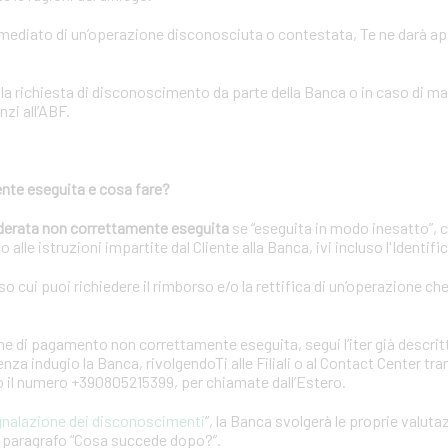
immediato di un’operazione disconosciuta o contestata, Te ne darà a
lla richiesta di disconoscimento da parte della Banca o in caso di m
nzi all’ABF.
nte eseguita e cosa fare?
derata non correttamente eseguita
se “eseguita in modo inesatto”, 
 alle istruzioni impartite dal Cliente alla Banca, ivi incluso l'Identif
rso cui puoi richiedere il rimborso e/o la rettifica di un’operazione ch
e di pagamento non correttamente eseguita, segui l’iter già descrit
za indugio la Banca, rivolgendoTi alle Filiali o al Contact Center tr
 o il numero +390805215399, per chiamate dall’Estero.
gnalazione dei disconoscimenti
”, la Banca svolgerà le proprie valuta
el paragrafo “Cosa succede dopo?”.