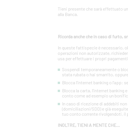
Tieni presente che sarà effettuato u
alla Banca.
Ricorda anche che in caso di furto,
In queste fattispecie è necessario, 
operazioni non autorizzate, richiedere
usa per effettuare i propri pagamenti
Sospendi temporaneamente o blocca 
stata rubata o hai smarrito, oppure 
Blocca l’internet banking o l’app: 
Blocca la carta, l’internet banking 
conto come ad esempio un bonific
In caso di ricezione di addebiti no
(domiciliazioni/SDD) e già eseguite
tuo conto corrente rivolgendoti, il p
INOLTRE, TIENI A MENTE CHE…