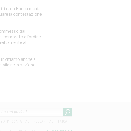
iti dalla Banca ma da
tuare la contestazione
e commesso dal
i comprato o l’ordine
irettamente al
i invitiamo anche a
ibile nella sezione
CY APP
CONTATTACI
RECLAMI
ACF
FATCA
04
TRUFFE AGLI ANZIANI