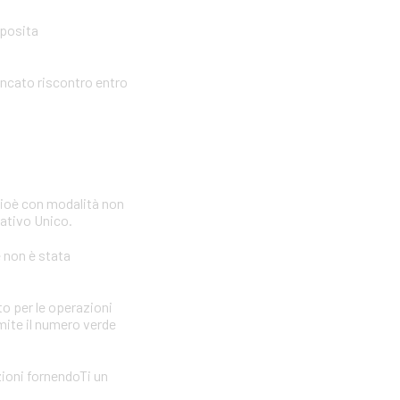
pposita
ancato riscontro entro
cioè con modalità non
icativo Unico.
e non è stata
to per le operazioni
amite il numero verde
zioni fornendoTi un