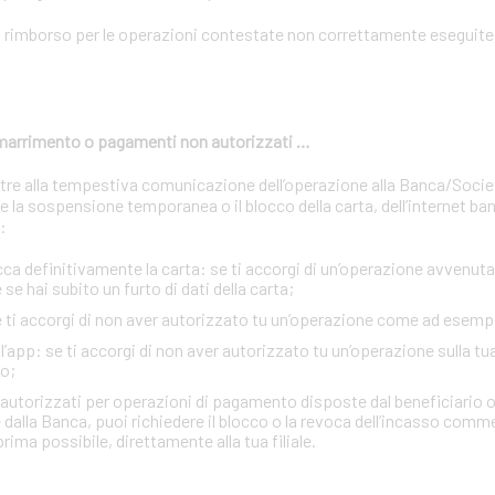
n rimborso per le operazioni contestate non correttamente eseguite 
 smarrimento o pagamenti non autorizzati …
oltre alla tempestiva comunicazione dell’operazione alla Banca/Soci
 la sospensione temporanea o il blocco della carta, dell’internet ban
:
definitivamente la carta: se ti accorgi di un’operazione avvenuta 
se hai subito un furto di dati della carta;
se ti accorgi di non aver autorizzato tu un’operazione come ad esemp
e l’app: se ti accorgi di non aver autorizzato tu un’operazione sulla tu
o;
n autorizzati per operazioni di pagamento disposte dal beneficiario o
 dalla Banca, puoi richiedere il blocco o la revoca dell’incasso comm
rima possibile, direttamente alla tua filiale.