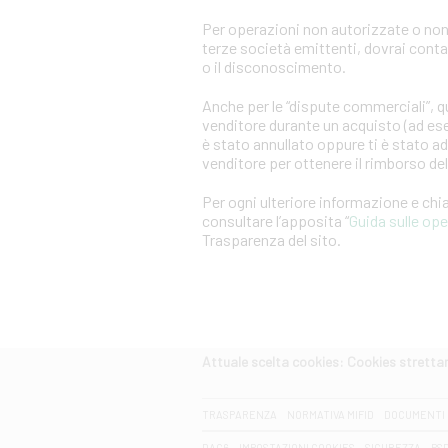
Per operazioni non autorizzate o non
terze società emittenti, dovrai cont
o il disconoscimento.
Anche per le “dispute commerciali”, qu
venditore durante un acquisto (ad es
è stato annullato oppure ti è stato a
venditore per ottenere il rimborso d
Per ogni ulteriore informazione e ch
consultare l’apposita “
Guida sulle op
Trasparenza del sito.
Attuale scelta cookies: Cookies strett
CERCA
TRASPARENZA
NORMATIVA MIFID
DOCUMENTI 
DAC6
IMPOSTAZIONI COOKIES
SICUREZZA
PS