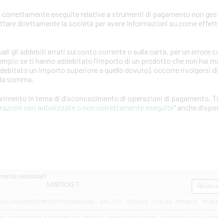
 correttamente eseguite relative a strumenti di pagamento non gest
attare direttamente la società per avere informazioni su come effet
ali gli addebiti errati sul conto corrente o sulla carta, per un error
empio se ti hanno addebitato l’importo di un prodotto che non hai ma
ddebitato un importo superiore a quello dovuto), occorre rivolgersi d
ella somma.
iarimento in tema di disconoscimento di operazioni di pagamento, T
erazioni non autorizzate o non correttamente eseguite
" anche dispon
amente necessari
SANITICKET
COLLOCAMENTO PRODOTTI FINANZIARI
AML-CFT
COOKIES
UTILITÀ
PRIVACY
PRIVA
D2
NUOVE REGOLE EUROPEE SUL DEFAULT
WHISTLEBLOWING
ACCESSIBILITA' L. 4/20