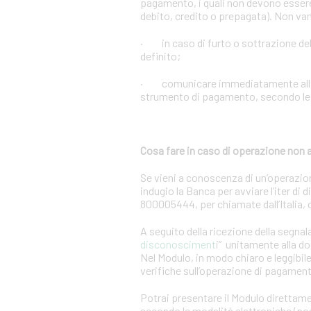
pagamento, i quali non devono essere 
debito, credito o prepagata). Non vann
· in caso di furto o sottrazione d
definito;
· comunicare immediatamente alla Ban
strumento di pagamento, secondo le m
Cosa fare in caso di operazione non 
Se vieni a conoscenza di un’operazio
indugio la Banca per avviare l’iter di
800005444, per chiamate dall’Italia,
A seguito della ricezione della segnal
disconosciment
i” unitamente alla d
Nel Modulo, in modo chiaro e leggibile,
verifiche sull’operazione di pagamen
Potrai presentare il Modulo direttame
secondo le modalità elettroniche (post