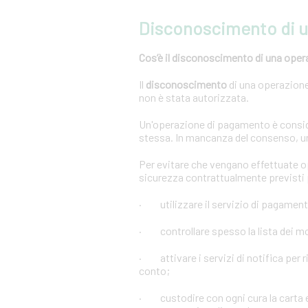
Disconoscimento di 
Cos’è il disconoscimento di una oper
Il
disconoscimento
di una operazione 
non è stata autorizzata.
Un'operazione di pagamento è conside
stessa. In mancanza del consenso, u
Per evitare che vengano effettuate 
sicurezza contrattualmente previsti p
· utilizzare il servizio di pagament
· controllare spesso la lista dei mov
· attivare i servizi di notifica per r
conto;
· custodire con ogni cura la carta e 