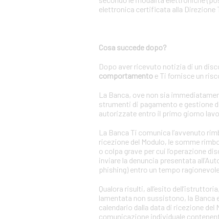
elettronica certificata alla Direzione 
Cosa succede dopo?
Dopo aver ricevuto notizia di un disc
comportamento
e Ti fornisce un ris
La Banca, ove non sia immediatamente a
strumenti di pagamento e gestione de
autorizzate entro il primo giorno lavo
La Banca Ti comunica l’avvenuto rimbor
ricezione del Modulo, le somme rimbor
o colpa grave per cui l’operazione di
inviare la denuncia presentata all’Auto
phishing) entro un tempo ragionevole
Qualora risulti, all’esito dell’istrutt
lamentata non sussistono, la Banca ese
calendario dalla data di ricezione de
comunicazione individuale contenente 