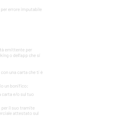
per errore imputabile
età emittente per
king o dell’app che si
con una carta che ti è
io un bonifico;
a carta e/o sul tuo
 per il suo tramite
erciale attestato sul