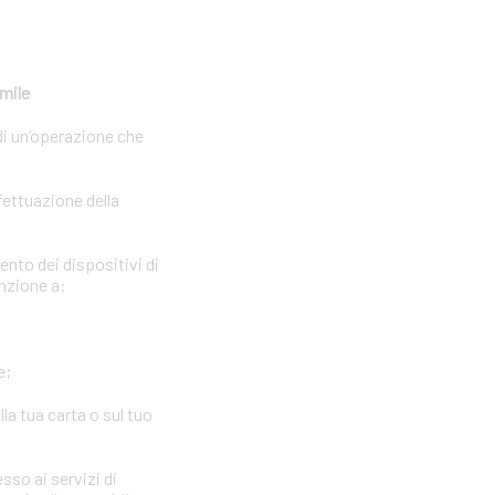
imile
di un’operazione che
fettuazione della
ento dei dispositivi di
enzione a:
e;
la tua carta o sul tuo
sso ai servizi di