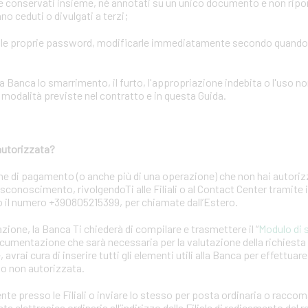
conservati insieme, né annotati su un unico documento e non riporta
o ceduti o divulgati a terzi;
elle proprie password, modificarle immediatamente secondo quand
ca lo smarrimento, il furto, l'appropriazione indebita o l'uso no
odalità previste nel contratto e in questa Guida.
autorizzata?
ne di pagamento (o anche più di una operazione) che non hai autori
 disconoscimento, rivolgendoTi alle Filiali o al Contact Center tramite
 o il numero +390805215399, per chiamate dall’Estero.
azione, la Banca Ti chiederà di compilare e trasmettere il “
Modulo di 
ocumentazione che sarà necessaria per la valutazione della richiest
 avrai cura di inserire tutti gli elementi utili alla Banca per effettuar
to non autorizzata.
nte presso le Filiali o inviare lo stesso per posta ordinaria o racc
a elettronica ordinaria all’indirizzo della Filiale di radicamento del