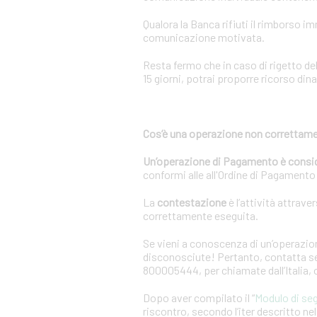
Qualora la Banca rifiuti il rimborso 
comunicazione motivata.
Resta fermo che in caso di rigetto de
15 giorni, potrai proporre ricorso dina
Cos’è una operazione non correttame
Un’operazione di Pagamento è consi
conformi alle all'Ordine di Pagamento o
La
contestazione
è l’attività attrave
correttamente eseguita.
Se vieni a conoscenza di un’operazion
disconosciute! Pertanto, contatta sen
800005444, per chiamate dall’Italia,
Dopo aver compilato il “
Modulo di se
riscontro, secondo l’iter descritto n