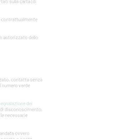
ti sulla carta (di
o contrattualmente
n autorizzato dello
zzato, contatta senza
 il numero verde
segnalazione dei
a di disconoscimento.
e le necessarie
omandata ovvero
 rapporto o posta