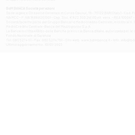
Filiale di At
Corso Elio Adria
BdM BANCA Società per azioni
Filiale di Ave
Sede legale e Direzione Generale in Corso Cavour, 19 - 70122 BARI (Italy) - Cod.
IVA MCC - P. IVA 16868201001 - Cap. Soc. € 622.303.241,00 int. vers. - REA 105047 -
VIA PARTENIO 4
Società facente parte del Gruppo Bancario Mediocredito Centrale, iscritto al n. 10
Filiale di Av
MedioCredito Centrale-Banca del Mezzogiorno S.p.A.
La Banca iscritta all'Albo delle Banche presso la Banca d'ltalia, autorizzata per le
VIA F. SAPORITO
Fondo Nazionale di Garanzia.
Filiale di Av
Tel: 080 5274 111 - Fax: 080 5274 751 - Sito web: www.bdmbanca.it - Info: info@b
Piazza Torlonia
Ultimo aggiornamento: 10/01/2023
Filiale di Avi
PIAZZA E. GIAN
Filiale di Bai
VIA G. LIPPIELL
Filiale di Bar
CORSO VITTORIO
Filiale di Ba
VIALE PAPA GIOV
Filiale di Bar
VIA LEMBO 36 C
Filiale di Ba
VIA AMENDOLA 1
Filiale di Ba
VIA FAVIA 3 - Ba