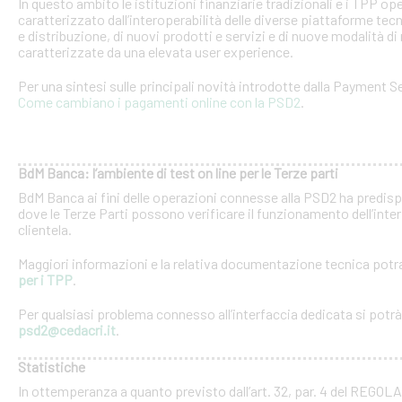
In questo ambito le istituzioni finanziarie tradizionali e i TPP o
caratterizzato dall’interoperabilità delle diverse piattaforme tec
e distribuzione, di nuovi prodotti e servizi e di nuove modalità di 
caratterizzate da una elevata user experience.
Per una sintesi sulle principali novità introdotte dalla Payment Se
Come cambiano i pagamenti online con la PSD2
.
BdM Banca: l’ambiente di test on line per le Terze parti
BdM Banca ai fini delle operazioni connesse alla PSD2 ha predispo
dove le Terze Parti possono verificare il funzionamento dell’inter
clientela.
Maggiori informazioni e la relativa documentazione tecnica potra
per i TPP
.
Per qualsiasi problema connesso all’interfaccia dedicata si potrà c
psd2@cedacri.it
.
Statistiche
In ottemperanza a quanto previsto dall’art. 32, par. 4 del RE