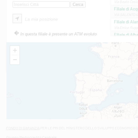
Via Beato Cesid
Filiale di Ac
VIA SALENTO 42
La mia posizione
Filiale di Ala
Via Errico Ruggi
In questa filiale è presente un ATM evoluto
Filiale di Al
Via Roma, 13 - 
Filiale di Al
+
VIA VITTORIO V
−
Filiale di Am
STATALE 18/17 
Filiale di An
C.SO VITTORIO 
Filiale di And
VIALE CRISPI 50
Filiale di Ars
Viale San Franc
Filiale di Asc
Via Napoli - As
Filiale di At
FONDO DI GARANZIA
PER LE PMI DEL MINISTERO DELLO SVILUPPO ECONOMICO (
Contrada Piana 
Gruppo Mediocredito Centrale