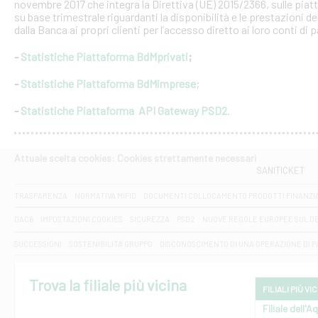
novembre 2017 che integra la Direttiva (UE) 2015/2366, sulle piat
su base trimestrale riguardanti la disponibilità e le prestazioni 
dalla Banca ai propri clienti per l’accesso diretto ai loro conti di
-
Statistiche Piattaforma BdMprivati
;
-
Statistiche Piattaforma BdMimprese
;
-
Statistiche Piattaforma API Gateway PSD2
.
Attuale scelta cookies: Cookies strettamente necessari
SANITICKET
TRASPARENZA
NORMATIVA MIFID
DOCUMENTI COLLOCAMENTO PRODOTTI FINANZI
DAC6
IMPOSTAZIONI COOKIES
SICUREZZA
PSD2
NUOVE REGOLE EUROPEE SUL D
SUCCESSIONI
SOSTENIBILITA' GRUPPO
DISCONOSCIMENTO DI UNA OPERAZIONE DI 
Trova la filiale più vicina
FILIALI PIÙ VI
Filiale dell'A