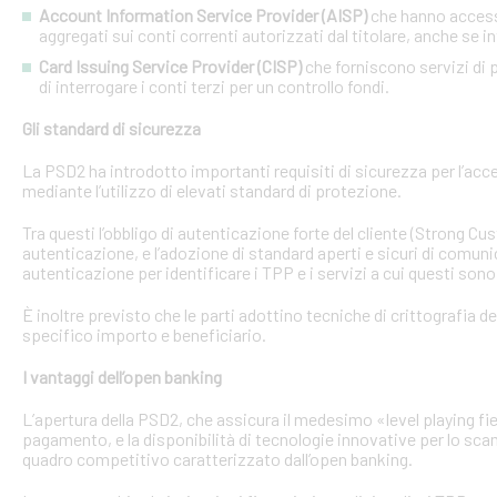
Account Information Service Provider (AISP)
che hanno accesso
aggregati sui conti correnti autorizzati dal titolare, anche se in
Card Issuing Service Provider (CISP)
che forniscono servizi di p
di interrogare i conti terzi per un controllo fondi.
Gli standard di sicurezza
La PSD2 ha introdotto importanti requisiti di sicurezza per l’acce
mediante l’utilizzo di elevati standard di protezione.
Tra questi l’obbligo di autenticazione forte del cliente (Strong C
autenticazione, e l’adozione di standard aperti e sicuri di comunic
autenticazione per identificare i TPP e i servizi a cui questi sono 
È inoltre previsto che le parti adottino tecniche di crittografia d
specifico importo e beneficiario.
I vantaggi dell’open banking
L’apertura della PSD2, che assicura il medesimo «level playing field
pagamento, e la disponibilità di tecnologie innovative per lo sca
quadro competitivo caratterizzato dall’open banking.