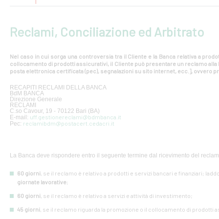
Reclami, Conciliazione ed Arbitrato
Nel caso in cui sorga una controversia tra il Cliente e la Banca relativa a prodot
collocamento di prodotti assicurativi, il Cliente può presentare un reclamo all
posta elettronica certificata (pec), segnalazioni su sito internet, ecc.], ovvero pr
RECAPITI RECLAMI DELLA BANCA
BdM BANCA
Direzione Generale
RECLAMI
C.so Cavour, 19 - 70122 Bari (BA)
uff.gestionereclami@bdmbanca.it
E-mail:
reclamibdm@postacert.cedacri.it
Pec:
La Banca deve rispondere entro il seguente termine dal ricevimento del reclam
60 giorni
, se il reclamo è relativo a prodotti e servizi bancari e finanziari; lad
giornate lavorative
;
60 giorni
, se il reclamo è relativo a servizi e attività di investimento;
45 giorni
, se il reclamo riguarda la promozione o il collocamento di prodotti a