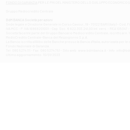
FONDO DI GARANZIA
PER LE PMI DEL MINISTERO DELLO SVILUPPO ECONOMICO (
Contrada Piana 
Gruppo Mediocredito Centrale
Filiale di At
Corso Elio Adria
BdM BANCA Società per azioni
Filiale di Ave
Sede legale e Direzione Generale in Corso Cavour, 19 - 70122 BARI (Italy) - Cod.
IVA MCC - P. IVA 16868201001 - Cap. Soc. € 622.303.241,00 int. vers. - REA 105047 -
VIA PARTENIO 4
Società facente parte del Gruppo Bancario Mediocredito Centrale, iscritto al n. 10
Filiale di Av
MedioCredito Centrale-Banca del Mezzogiorno S.p.A.
La Banca iscritta all'Albo delle Banche presso la Banca d'ltalia, autorizzata per le
VIA F. SAPORITO
Fondo Nazionale di Garanzia.
Filiale di Av
Tel: 080 5274 111 - Fax: 080 5274 751 - Sito web: www.bdmbanca.it - Info: info@b
Piazza Torlonia
Ultimo aggiornamento: 10/01/2023
Filiale di Avi
PIAZZA E. GIAN
Filiale di Bai
VIA G. LIPPIELL
Filiale di Bar
CORSO VITTORIO
Filiale di Ba
VIALE PAPA GIOV
Filiale di Bar
VIA LEMBO 36 C
Filiale di Ba
VIA AMENDOLA 1