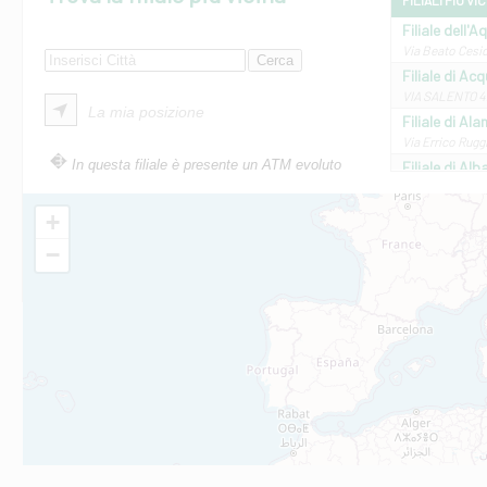
FILIALI PIÙ VI
Filiale dell'A
Via Beato Cesid
Filiale di Ac
VIA SALENTO 42
La mia posizione
Filiale di Ala
Via Errico Ruggi
In questa filiale è presente un ATM evoluto
Filiale di Al
Via Roma, 13 - 
Filiale di Al
+
VIA VITTORIO V
−
Filiale di Am
STATALE 18/17 
Filiale di An
C.SO VITTORIO 
Filiale di And
VIALE CRISPI 50
Filiale di Ars
Viale San Franc
Filiale di Asc
Via Napoli - As
Filiale di At