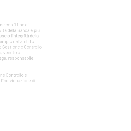
e con il fine di
vità della Banca e più
se o l’integrità della
sempio nell’ambito
e Gestione e Controllo
e, venuto a
ega, responsabile,
one Controllo e
l’individuazione di