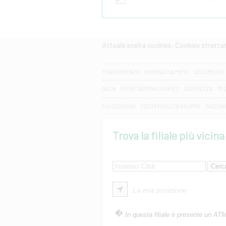
Attuale scelta cookies: Cookies strett
CERCA
TRASPARENZA
NORMATIVA MIFID
DOCUMENTI 
DAC6
IMPOSTAZIONI COOKIES
SICUREZZA
PS
SUCCESSIONI
SOSTENIBILITA' GRUPPO
DISCON
Trova la filiale più vicina
La mia posizione
In questa filiale è presente un AT