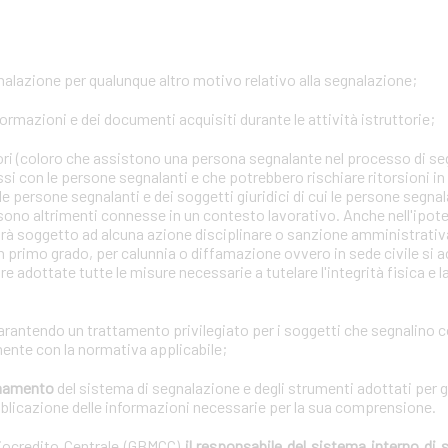
gnalazione per qualunque altro motivo relativo alla segnalazione;
formazioni e dei documenti acquisiti durante le attività istruttorie;
tori (coloro che assistono una persona segnalante nel processo di se
ssi con le persone segnalanti e che potrebbero rischiare ritorsioni i
lle persone segnalanti e dei soggetti giuridici di cui le persone segna
 sono altrimenti connesse in un contesto lavorativo. Anche nell'ipotes
arà soggetto ad alcuna azione disciplinare o sanzione amministrativa 
n primo grado, per calunnia o diffamazione ovvero in sede civile si a
e adottate tutte le misure necessarie a tutelare l'integrità fisica e 
garantendo un trattamento privilegiato per i soggetti che segnalino 
ente con la normativa applicabile;
ionamento
del sistema di segnalazione e degli strumenti adottati per g
bblicazione delle informazioni necessarie per la sua comprensione.
diocredito Centrale (GBMCC)
il responsabile del sistema interno di 