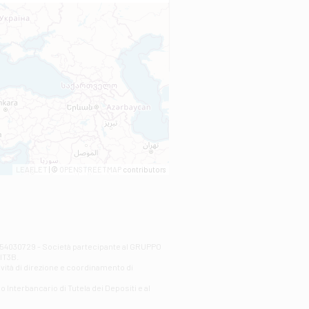
LEAFLET
| ©
OPENSTREETMAP
contributors
00254030729 - Società partecipante al GRUPPO
AlT3B.
ività di direzione e coordinamento di
o Interbancario di Tutela dei Depositi e al