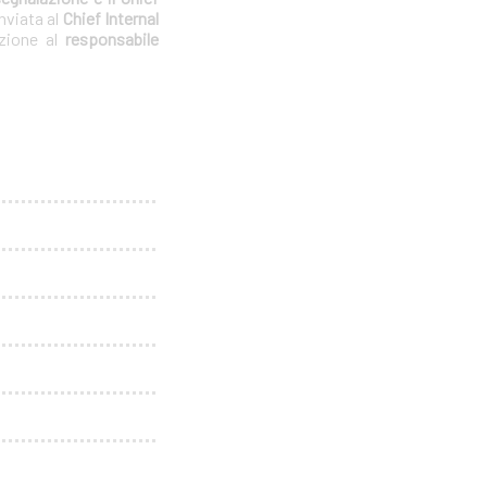
nviata al
Chief Internal
azione al
responsabile