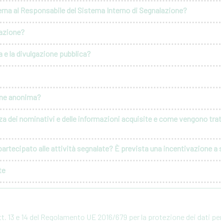
erna al Responsabile del Sistema Interno di Segnalazione?
lazione?
 e la divulgazione pubblica?
ione anonima?
za dei nominativi e delle informazioni acquisite e come vengono tratt
artecipato alle attività segnalate? È prevista una incentivazione a s
te
rtt. 13 e 14 del Regolamento UE 2016/679 per la protezione dei dati p