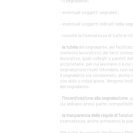
- il segnalante;
- eventuali soggetti segnalati;
- eventuali soggetti indicati nella se
- nonché la riservatezza di tutte le in
·
la tutela
del segnalante, dei facilita
contesto lavorativo), dei terzi conne
lavorativo, quali colleghi o parenti de
proprietarie, per cui lavorano o a cui
segnalazione risulti infondata, non s
il segnalante sia condannato, anche i
con dolo o colpa grave. Vengono inoltr
del segnalante;
·
l'incentivazione alla segnalazione
, 
cui abbiano preso parte, compatibilm
·
la trasparenza delle regole di funz
riservatezza, anche attraverso la pu
Per tutte le società del Gruppo Me