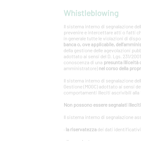
Whistleblowing
Il sistema interno di segnalazione del
prevenire e intercettare atti o fatti 
in generale tutte le violazioni di dis
banca o, ove applicabile, dell’ammini
della gestione delle agevolazioni pub
adottato ai sensi del D. Lgs. 231/20
conoscenza di una
presunta illiceità 
amministratore)
nel corso della propr
Il sistema interno di segnalazione del
Gestione (MOGC) adottato ai sensi del
comportamenti illeciti ascrivibili alla
Non possono essere segnalati illeciti 
Il sistema interno di segnalazione as
·
la riservatezza
dei dati identificativ