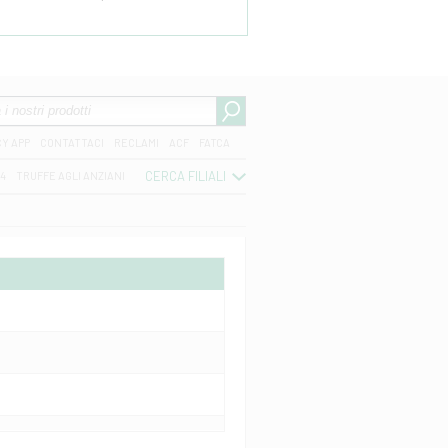
CY APP
CONTATTACI
RECLAMI
ACF
FATCA
CERCA FILIALI
04
TRUFFE AGLI ANZIANI