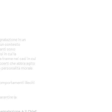
gnalazione in un
n un contesto
lanti sono
i in cui la
tranne nei casi in cui
ccerti che abbia agito
la personalità morale
comportamenti illeciti
arantire la
segnalazione è il Chief