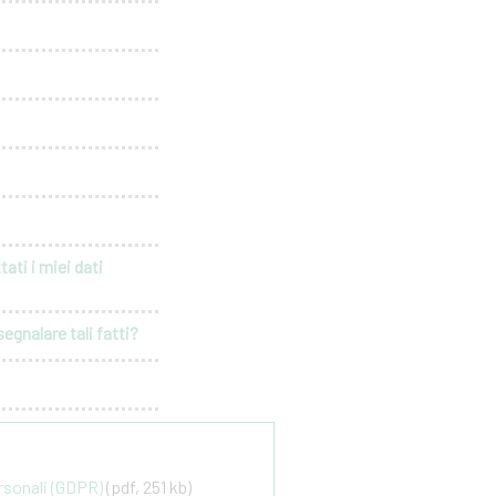
ati i miei dati
egnalare tali fatti?
ersonali (GDPR)
(pdf, 251 kb)