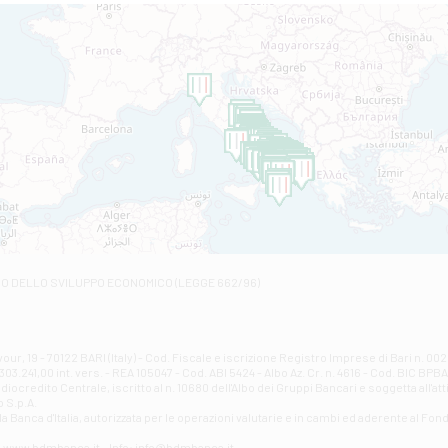
Filiale di Altamura
VIA VITTORIO VENETO 79/81 A - Altamura
Filiale di Amantea
STATALE 18/17 - Amantea
Filiale di Andretta
C.SO VITTORIO VENETO 8 - Andretta
Filiale di Andria 1 - Crispi
VIALE CRISPI 50/A - Andria
Filiale di Arsita
Viale San Francesco 6/b - Arsita
Filiale di Ascoli Piceno
Via Napoli - Ascoli Piceno
Filiale di Atessa
RO DELLO SVILUPPO ECONOMICO (LEGGE 662/96)
Contrada Piana La Fara - Via per Piazzano snc - Atessa
Filiale di Atri - Corso Adriano
Corso Elio Adriano, 1 - Atri
Filiale di Avellino - Partenio
ur, 19 - 70122 BARI (Italy) - Cod. Fiscale e iscrizione Registro Imprese di Bari n. 
03.241,00 int. vers. - REA 105047 - Cod. ABI 5424 - Albo Az. Cr. n. 4616 - Cod. BIC BPB
VIA PARTENIO 48 - Avellino
credito Centrale, iscritto al n. 10680 dell'Albo dei Gruppi Bancari e soggetta all'att
Filiale di Aversa
 S.p.A.
a Banca d'ltalia, autorizzata per le operazioni valutarie e in cambi ed aderente al Fond
VIA F. SAPORITO, 27/A - Aversa
Filiale di Avezzano - Piazza Torlonia
eb: www.bdmbanca.it - Info: info@bdmbanca.it