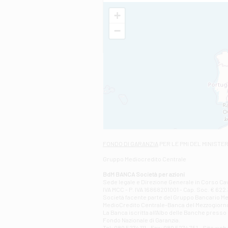
+
−
FONDO DI GARANZIA
PER LE PMI DEL MINISTE
Gruppo Mediocredito Centrale
BdM BANCA Società per azioni
Sede legale e Direzione Generale in Corso Cavo
IVA MCC - P. IVA 16868201001 - Cap. Soc. € 622.3
Società facente parte del Gruppo Bancario Medio
MedioCredito Centrale-Banca del Mezzogiorno
La Banca iscritta all'Albo delle Banche presso l
Fondo Nazionale di Garanzia.
Tel: 080 5274 111 - Fax: 080 5274 751 - Sito w