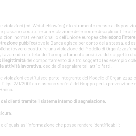
le violazioni (cd. Whistleblowing) è lo strumento messo a disposizion
che possano costituire una violazione delle norme disciplinanti le atti
posizioni normative nazionali o dell’Unione europea
che ledono l’interes
strazione pubblica
(ove la Banca agisca per conto della stessa, ad e
bliche) ovvero costituire una violazione del Modello di Organizzazion
01, favorendo e tutelando il comportamento positivo del soggetto ch
o illegittimità
del comportamento di altro soggetto (ad esempio coll
ia attività lavorativa
, decida di segnalare tali atti o fatti.
le violazioni costituisce parte integrante del Modello di Organizzazi
 D.lgs. 231/2001 da ciascuna società del Gruppo per la prevenzione e 
 Banca.
dai clienti tramite il sistema interno di segnalazione.
sicura:
i e di qualsiasi informazione che possa rendere identificabili: