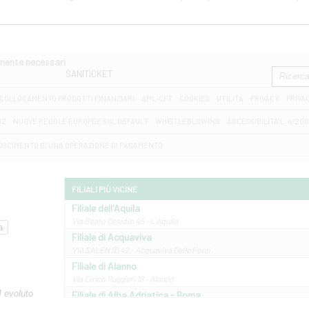
amente necessari
SANITICKET
COLLOCAMENTO PRODOTTI FINANZIARI
AML-CFT
COOKIES
UTILITÀ
PRIVACY
PRIVA
D2
NUOVE REGOLE EUROPEE SUL DEFAULT
WHISTLEBLOWING
ACCESSIBILITA' L. 4/20
OSCIMENTO DI UNA OPERAZIONE DI PAGAMENTO
FILIALI PIÙ VICINE
Filiale dell'Aquila
Via Beato Cesidio 45 - L'Aquila
Filiale di Acquaviva
VIA SALENTO 42 - Acquaviva Delle Fonti
Filiale di Alanno
Via Errico Ruggieri 18 - Alanno
M evoluto
Filiale di Alba Adriatica - Roma
Via Roma, 13 - Alba Adriatica