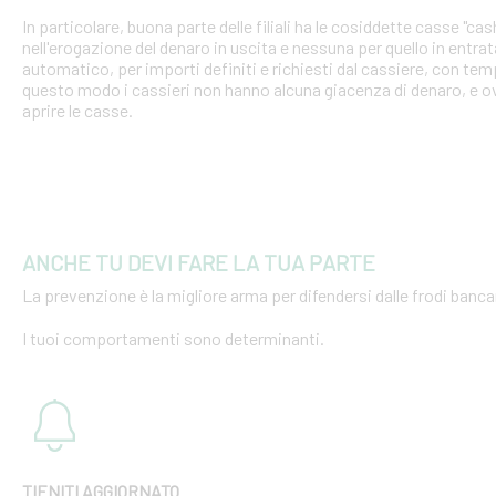
In particolare, buona parte delle filiali ha le cosiddette casse "cash
nell'erogazione del denaro in uscita e nessuna per quello in entra
automatico, per importi definiti e richiesti dal cassiere, con tempi
questo modo i cassieri non hanno alcuna giacenza di denaro, e o
aprire le casse.
ANCHE TU DEVI FARE LA TUA PARTE
La prevenzione è la migliore arma per difendersi dalle frodi bancar
I tuoi comportamenti sono determinanti.
TIENITI AGGIORNATO