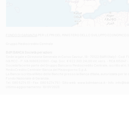
VIALE CRISPI 50
Filiale di Ars
Viale San Franc
Filiale di Asc
Via Napoli - As
Filiale di At
FONDO DI GARANZIA
PER LE PMI DEL MINISTERO DELLO SVILUPPO ECONOMICO (
Contrada Piana 
Gruppo Mediocredito Centrale
Filiale di At
Corso Elio Adria
BdM BANCA Società per azioni
Filiale di Ave
Sede legale e Direzione Generale in Corso Cavour, 19 - 70122 BARI (Italy) - Cod.
IVA MCC - P. IVA 16868201001 - Cap. Soc. € 622.303.241,00 int. vers. - REA 105047 -
VIA PARTENIO 4
Società facente parte del Gruppo Bancario Mediocredito Centrale, iscritto al n. 10
Filiale di Av
MedioCredito Centrale-Banca del Mezzogiorno S.p.A.
La Banca iscritta all'Albo delle Banche presso la Banca d'ltalia, autorizzata per le
VIA F. SAPORITO
Fondo Nazionale di Garanzia.
Filiale di Av
Tel: 080 5274 111 - Fax: 080 5274 751 - Sito web: www.bdmbanca.it - Info: info@b
Piazza Torlonia
Ultimo aggiornamento: 10/01/2023
Filiale di Avi
PIAZZA E. GIAN
Filiale di Bai
VIA G. LIPPIELL
Filiale di Bar
CORSO VITTORIO