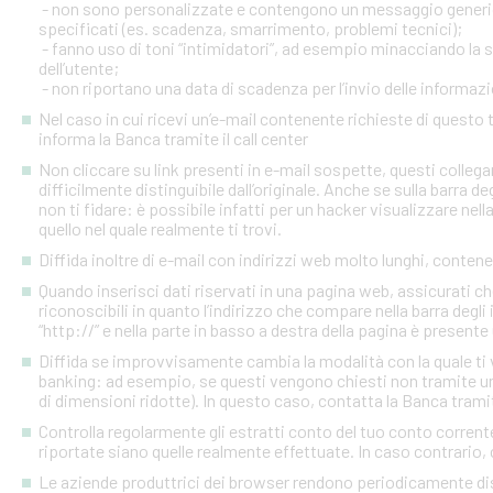
- non sono personalizzate e contengono un messaggio generico
specificati (es. scadenza, smarrimento, problemi tecnici);
- fanno uso di toni “intimidatori”, ad esempio minacciando la
dell’utente;
- non riportano una data di scadenza per l’invio delle informazi
Nel caso in cui ricevi un’e-mail contenente richieste di quest
informa la Banca tramite il call center
Non cliccare su link presenti in e-mail sospette, questi colleg
difficilmente distinguibile dall’originale. Anche se sulla barra de
non ti fidare: è possibile infatti per un hacker visualizzare nell
quello nel quale realmente ti trovi.
Diffida inoltre di e-mail con indirizzi web molto lunghi, contenen
Quando inserisci dati riservati in una pagina web, assicurati c
riconoscibili in quanto l’indirizzo che compare nella barra degl
“http://” e nella parte in basso a destra della pagina è presente
Diffida se improvvisamente cambia la modalità con la quale ti v
banking: ad esempio, se questi vengono chiesti non tramite un
di dimensioni ridotte). In questo caso, contatta la Banca tramite
Controlla regolarmente gli estratti conto del tuo conto corrente 
riportate siano quelle realmente effettuate. In caso contrario, c
Le aziende produttrici dei browser rendono periodicamente disp