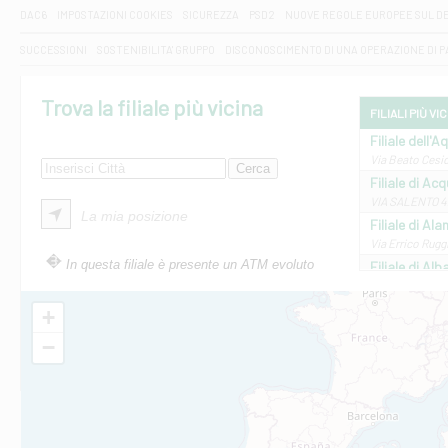
DAC6
IMPOSTAZIONI COOKIES
SICUREZZA
PSD2
NUOVE REGOLE EUROPEE SUL D
SUCCESSIONI
SOSTENIBILITA' GRUPPO
DISCONOSCIMENTO DI UNA OPERAZIONE DI 
Trova la filiale più vicina
FILIALI PIÙ VI
Filiale dell'A
Via Beato Cesid
Filiale di Ac
VIA SALENTO 42
La mia posizione
Filiale di Ala
Via Errico Ruggi
In questa filiale è presente un ATM evoluto
Filiale di Al
Via Roma, 13 - 
Filiale di Al
+
VIA VITTORIO V
−
Filiale di Am
STATALE 18/17 
Filiale di An
C.SO VITTORIO 
Filiale di And