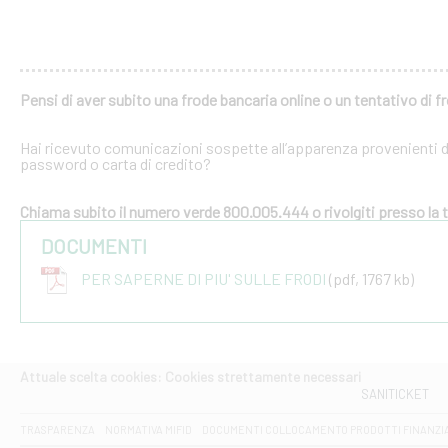
Pensi di aver subito una frode bancaria online o un tentativo di f
Hai ricevuto comunicazioni sospette all’apparenza provenienti dal
password o carta di credito?
Chiama subito il numero verde 800.005.444 o rivolgiti presso la tu
DOCUMENTI
PER SAPERNE DI PIU' SULLE FRODI
(pdf, 1767 kb)
Attuale scelta cookies: Cookies strettamente necessari
SANITICKET
TRASPARENZA
NORMATIVA MIFID
DOCUMENTI COLLOCAMENTO PRODOTTI FINANZI