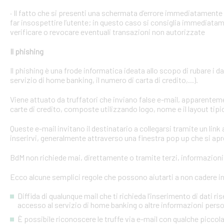
· Il fatto che si presenti una schermata d’errore immediatament
far insospettire l’utente; in questo caso si consiglia immediatame
verificare o revocare eventuali transazioni non autorizzate
Il phishing
Il phishing è una frode informatica ideata allo scopo di rubare i d
servizio di home banking, il numero di carta di credito,...).
Viene attuato da truffatori che inviano false e-mail, apparente
carte di credito, composte utilizzando logo, nome e il layout tipi
Queste e-mail invitano il destinatario a collegarsi tramite un link a
inserirvi, generalmente attraverso una finestra pop up che si apre
BdM non richiede mai, direttamente o tramite terzi, informazioni p
Ecco alcune semplici regole che possono aiutarti a non cadere in 
Diffida di qualunque mail che ti richieda l’inserimento di dati ri
accesso al servizio di home banking o altre informazioni perso
È possibile riconoscere le truffe via e-mail con qualche picco