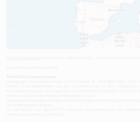
Filiale di An
C.SO VITTORIO 
Filiale di And
VIALE CRISPI 50
Filiale di Ars
Viale San Franc
Filiale di Asc
Via Napoli - As
Filiale di At
FONDO DI GARANZIA
PER LE PMI DEL MINISTERO DELLO SVILUPPO ECONOMICO (
Contrada Piana 
Gruppo Mediocredito Centrale
Filiale di At
Corso Elio Adria
BdM BANCA Società per azioni
Filiale di Ave
Sede legale e Direzione Generale in Corso Cavour, 19 - 70122 BARI (Italy) - Cod.
IVA MCC - P. IVA 16868201001 - Cap. Soc. € 622.303.241,00 int. vers. - REA 105047 -
VIA PARTENIO 4
Società facente parte del Gruppo Bancario Mediocredito Centrale, iscritto al n. 10
Filiale di Av
MedioCredito Centrale-Banca del Mezzogiorno S.p.A.
La Banca iscritta all'Albo delle Banche presso la Banca d'ltalia, autorizzata per le
VIA F. SAPORITO
Fondo Nazionale di Garanzia.
Filiale di Av
Tel: 080 5274 111 - Fax: 080 5274 751 - Sito web: www.bdmbanca.it - Info: info@b
Piazza Torlonia
Ultimo aggiornamento: 10/01/2023
Filiale di Avi
PIAZZA E. GIAN
Filiale di Bai
VIA G. LIPPIELL