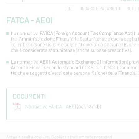
CONTI
INCASSI E PAGAMENTI
MUTUI 
FATCA - AEOI
La normativa
FATCA
(
Foreign Account Tax Compliance Act
) h
tra l’Amministrazione Finanziaria Statunitense e quella degli altri
i clienti (persone fisiche e soggetti diversi da persone fisiche) 
che è considerata statunitense (anche su base presuntiva).
La normativa
AEOI
(
Automatic Exchange Of Information
) prev
Autorità Fiscali secondo standard OCSE, c.d. C.R.S. (Common R
fisiche e soggetti diversi dalle persone fisiche) delle Financial 
DOCUMENTI
Normativa FATCA - AEOI
(pdf, 127 kb)
Attuale scelta cookies: Cookies strettamente necessari