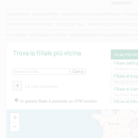
SANITICKET
TRASPARENZA
NORMATIVA MIFID
DOCUMENTI COLLOCAMENTO PRODOTTI FINANZI
DAC6
IMPOSTAZIONI COOKIES
SICUREZZA
PSD2
NUOVE REGOLE EUROPEE SUL D
SUCCESSIONI
SOSTENIBILITA' GRUPPO
DISCONOSCIMENTO DI UNA OPERAZIONE DI 
Trova la filiale più vicina
FILIALI PIÙ VI
Filiale dell'A
Via Beato Cesid
Filiale di Ac
VIA SALENTO 42
La mia posizione
Filiale di Ala
Via Errico Ruggi
In questa filiale è presente un ATM evoluto
Filiale di Al
Via Roma, 13 - 
Filiale di Al
+
VIA VITTORIO V
−
Filiale di Am
STATALE 18/17 