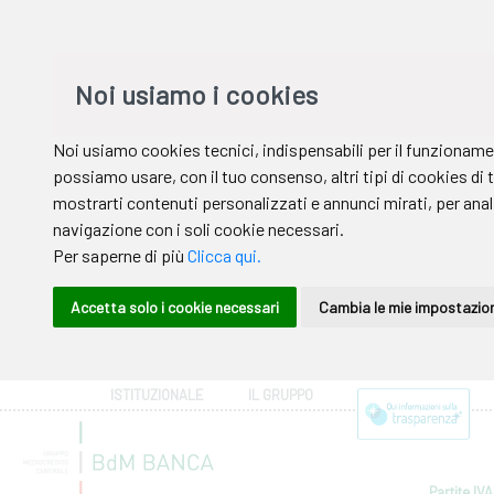
ISTITUZIONALE
IL GRUPPO
Partite IVA