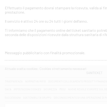
Effettuato il pagamento dovrai stampare la ricevuta, valida ai fin
prestazione.
Il servizio è attivo 24 ore su 24 tutti i giorni dell’anno.
Ti informiamo che il pagamento online del ticket sanitario potreb
seconda delle disposizioni ricevute dalla struttura sanitaria di ri
Messaggio pubblicitario con finalità promozionale.
Attuale scelta cookies: Cookies strettamente necessari
SANITICKET
TRASPARENZA
NORMATIVA MIFID
DOCUMENTI COLLOCAMENTO PRODOTTI FINANZI
DAC6
IMPOSTAZIONI COOKIES
SICUREZZA
PSD2
NUOVE REGOLE EUROPEE SUL D
SUCCESSIONI
SOSTENIBILITA' GRUPPO
DISCONOSCIMENTO DI UNA OPERAZIONE DI 