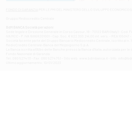
Via Napoli - As
Filiale di At
FONDO DI GARANZIA
PER LE PMI DEL MINISTERO DELLO SVILUPPO ECONOMICO (
Contrada Piana 
Gruppo Mediocredito Centrale
Filiale di At
Corso Elio Adria
BdM BANCA Società per azioni
Filiale di Ave
Sede legale e Direzione Generale in Corso Cavour, 19 - 70122 BARI (Italy) - Cod.
IVA MCC - P. IVA 16868201001 - Cap. Soc. € 622.303.241,00 int. vers. - REA 105047 -
VIA PARTENIO 4
Società facente parte del Gruppo Bancario Mediocredito Centrale, iscritto al n. 10
Filiale di Av
MedioCredito Centrale-Banca del Mezzogiorno S.p.A.
La Banca iscritta all'Albo delle Banche presso la Banca d'ltalia, autorizzata per le
VIA F. SAPORITO
Fondo Nazionale di Garanzia.
Filiale di Av
Tel: 080 5274 111 - Fax: 080 5274 751 - Sito web: www.bdmbanca.it - Info: info@b
Piazza Torlonia
Ultimo aggiornamento: 10/01/2023
Filiale di Avi
PIAZZA E. GIAN
Filiale di Bai
VIA G. LIPPIELL
Filiale di Bar
CORSO VITTORIO
Filiale di Ba
VIALE PAPA GIOV
Filiale di Bar
VIA LEMBO 36 C
Filiale di Ba