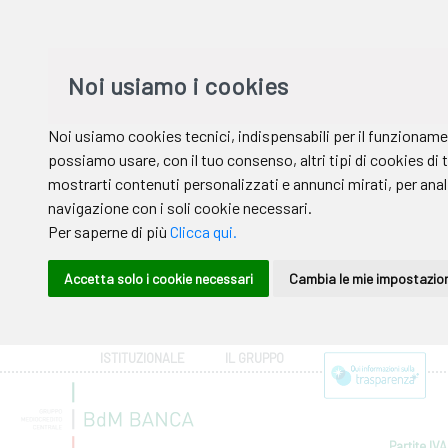
ISTITUZIONALE
IL GRUPPO
Partite IVA