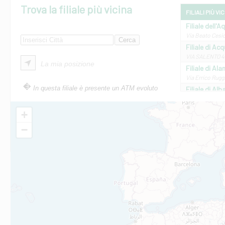
Trova la filiale più vicina
FILIALI PIÙ VI
Filiale dell'A
Via Beato Cesid
Filiale di Ac
VIA SALENTO 42
La mia posizione
Filiale di Ala
Via Errico Ruggi
In questa filiale è presente un ATM evoluto
Filiale di Al
Via Roma, 13 - 
Filiale di Al
+
VIA VITTORIO V
−
Filiale di Am
STATALE 18/17 
Filiale di An
C.SO VITTORIO 
Filiale di And
VIALE CRISPI 50
Filiale di Ars
Viale San Franc
Filiale di Asc