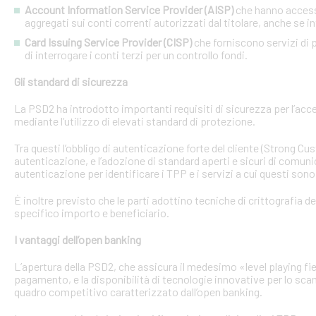
Account Information Service Provider (AISP)
che hanno accesso
aggregati sui conti correnti autorizzati dal titolare, anche se in
Card Issuing Service Provider (CISP)
che forniscono servizi di p
di interrogare i conti terzi per un controllo fondi.
Gli standard di sicurezza
La PSD2 ha introdotto importanti requisiti di sicurezza per l’acce
mediante l’utilizzo di elevati standard di protezione.
Tra questi l’obbligo di autenticazione forte del cliente (Strong C
autenticazione, e l’adozione di standard aperti e sicuri di comunic
autenticazione per identificare i TPP e i servizi a cui questi sono 
È inoltre previsto che le parti adottino tecniche di crittografia d
specifico importo e beneficiario.
I vantaggi dell’open banking
L’apertura della PSD2, che assicura il medesimo «level playing field
pagamento, e la disponibilità di tecnologie innovative per lo sca
quadro competitivo caratterizzato dall’open banking.