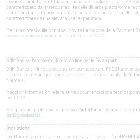
In questo ambito le istituzioni finanziarie tradizionali e i TPP o
caratterizzato dall’interoperabilità delle diverse piattaforme tec
e distribuzione, di nuovi prodotti e servizi e di nuove modalità di 
caratterizzate da una elevata user experience.
Per una sintesi sulle principali novità introdotte dalla Payment Se
Come cambiano i pagamenti online con la PSD2
.
BdM Banca: l’ambiente di test on line per le Terze parti
BdM Banca ai fini delle operazioni connesse alla PSD2 ha predispo
dove le Terze Parti possono verificare il funzionamento dell’inter
clientela.
Maggiori informazioni e la relativa documentazione tecnica potra
per i TPP
.
Per qualsiasi problema connesso all’interfaccia dedicata si potrà c
psd2@cedacri.it
.
Statistiche
In ottemperanza a quanto previsto dall’art. 32, par. 4 del RE