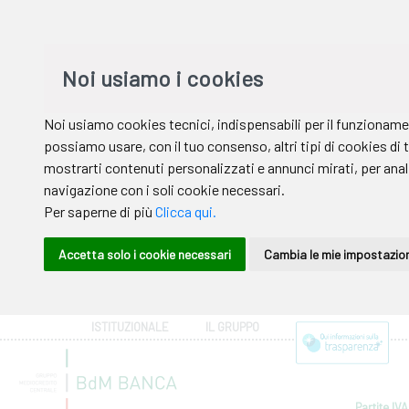
ISTITUZIONALE
IL GRUPPO
Partite IVA