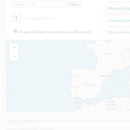
Via Beato Cesid
Filiale di Ac
VIA SALENTO 42
La mia posizione
Filiale di Ala
Via Errico Ruggi
In questa filiale è presente un ATM evoluto
Filiale di Al
Via Roma, 13 - 
Filiale di Al
+
VIA VITTORIO V
−
Filiale di Am
STATALE 18/17 
Filiale di An
C.SO VITTORIO 
Filiale di And
VIALE CRISPI 50
Filiale di Ars
Viale San Franc
Filiale di Asc
Via Napoli - As
Filiale di At
FONDO DI GARANZIA
PER LE PMI DEL MINISTERO DELLO SVILUPPO ECONOMICO (
Contrada Piana 
Gruppo Mediocredito Centrale