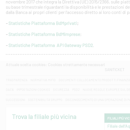
novembre 2017 che integra la Direttiva (UE) 2015/2366, sulle piat
su base trimestrale riguardanti la disponibilità e le prestazioni 
dalla Banca ai propri clienti per l’accesso diretto ai loro conti di
-
Statistiche Piattaforma BdMprivati
;
-
Statistiche Piattaforma BdMimprese
;
-
Statistiche Piattaforma API Gateway PSD2
.
Attuale scelta cookies: Cookies strettamente necessari
SANITICKET
TRASPARENZA
NORMATIVA MIFID
DOCUMENTI COLLOCAMENTO PRODOTTI FINANZI
DAC6
IMPOSTAZIONI COOKIES
SICUREZZA
PSD2
NUOVE REGOLE EUROPEE SUL D
SUCCESSIONI
SOSTENIBILITA' GRUPPO
DISCONOSCIMENTO DI UNA OPERAZIONE DI 
Trova la filiale più vicina
FILIALI PIÙ VI
Filiale dell'A