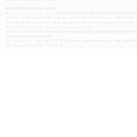
Filiale di At
Corso Elio Adria
BdM BANCA Società per azioni
Filiale di Ave
Sede legale e Direzione Generale in Corso Cavour, 19 - 70122 BARI (Italy) - Cod.
IVA MCC - P. IVA 16868201001 - Cap. Soc. € 622.303.241,00 int. vers. - REA 105047 -
VIA PARTENIO 4
Società facente parte del Gruppo Bancario Mediocredito Centrale, iscritto al n. 10
Filiale di Av
MedioCredito Centrale-Banca del Mezzogiorno S.p.A.
La Banca iscritta all'Albo delle Banche presso la Banca d'ltalia, autorizzata per le
VIA F. SAPORITO
Fondo Nazionale di Garanzia.
Filiale di Av
Tel: 080 5274 111 - Fax: 080 5274 751 - Sito web: www.bdmbanca.it - Info: info@b
Piazza Torlonia
Ultimo aggiornamento: 10/01/2023
Filiale di Avi
PIAZZA E. GIAN
Filiale di Bai
VIA G. LIPPIELL
Filiale di Bar
CORSO VITTORIO
Filiale di Ba
VIALE PAPA GIOV
Filiale di Bar
VIA LEMBO 36 C
Filiale di Ba
VIA AMENDOLA 1
Filiale di Ba
VIA FAVIA 3 - Ba