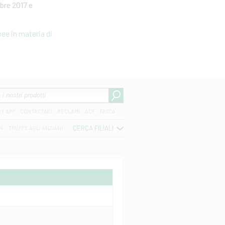
bre 2017 e
ee in materia di
CY APP
CONTATTACI
RECLAMI
ACF
FATCA
CERCA FILIALI
04
TRUFFE AGLI ANZIANI