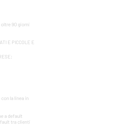
ltre 90 giorni
IVATI E PICCOLE E
PRESE;
con la linea in
ne a default
ault tra clienti