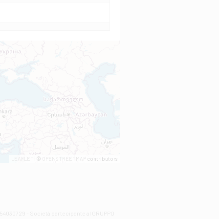
LEAFLET
| ©
OPENSTREETMAP
contributors
00254030729 - Società partecipante al GRUPPO