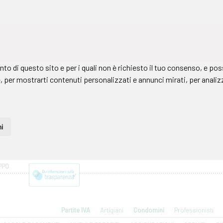
PPO
Partite IVA
Artigiani
Condomini
Professionisti