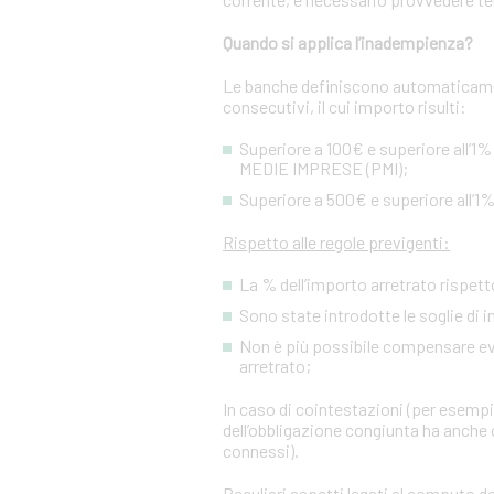
Quando si applica l’inadempienza?
Le banche definiscono automaticamen
consecutivi, il cui importo risulti:
Superiore a 100€ e superiore all’1%
MEDIE IMPRESE (PMI);
Superiore a 500€ e superiore all’1%
Rispetto alle regole previgenti:
La % dell’importo arretrato rispetto
Sono state introdotte le soglie di 
Non è più possibile compensare event
arretrato;
In caso di cointestazioni (per esempio
dell’obbligazione congiunta ha anche c
connessi).
Peculiari aspetti legati al computo de