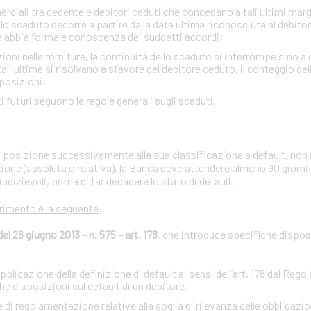
ciali tra cedente e debitori ceduti che concedano a tali ultimi margini
lo scaduto decorre a partire dalla data ultima riconosciuta al debito
e abbia formale conoscenza dei suddetti accordi;
zioni nelle forniture, la continuità dello scaduto si interrompe sino a
i ultime si risolvano a sfavore del debitore ceduto, il conteggio de
sposizioni;
iti futuri seguono le regole generali sugli scaduti.
ria posizione successivamente alla sua classificazione a default, non 
zione (assoluta o relativa), la Banca deve attendere almeno 90 giorni
iudizievoli, prima di far decadere lo stato di default.
erimento è la seguente
:
 26 giugno 2013 – n. 575 – art. 178
, che introduce specifiche disposi
licazione della definizione di default ai sensi dell’art. 178 del Reg
 disposizioni sul default di un debitore.
regolamentazione relative alla soglia di rilevanza delle obbligazion