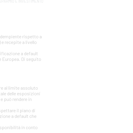
SPARMIO E INVESTIMENTO
nadempiente rispetto a
e recepite a livello
sificazione a default
one Europea. Di seguito
e al limite assoluto
tale delle esposizioni
 e può rendere in
ettare il piano di
azione a default che
isponibilità in conto