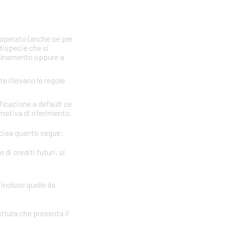
 superato (anche se per
ttispecie che si
nfinamento oppure a
te rilevano le regole
ficazione a default se
rmativa di riferimento.
precisa quanto segue:
i crediti futuri, si
(incluse quelle da
attura che presenta il