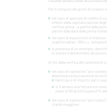
Per il computo dei giorni di scaduto 
nel caso di aperture di credito in c
effetto della capitalizzazione degli 
verifica prima – a partire dalla p
partire dalla data della prima richies
nel caso di esposizioni a rimborso r
stabilite nell’art. 1193 c.c. sempre
la presenza di un arretrato, descr
lo stesso è determinato da una situa
Ai fini della verifica del carattere di
nel caso di operazioni “pro-solvendo
determina esclusivamente al verifi
l’anticipo è di importo pari o sup
vi è almeno una fattura non onora
meno di 90 giorni) supera l’1% de
nel caso di operazioni “pro-soluto”,
ritardo maggiore;