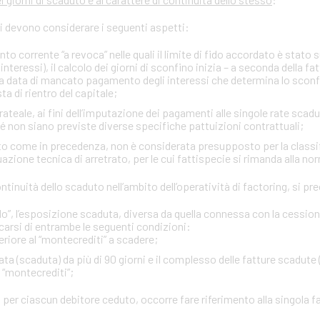
si devono considerare i seguenti aspetti:
onto corrente “a revoca” nelle quali il limite di fido accordato è stato
interessi), il calcolo dei giorni di sconfino inizia – a seconda della fa
rima data di mancato pagamento degli interessi che determina lo sco
ta di rientro del capitale;
ateale, ai fini dell’imputazione dei pagamenti alle singole rate scadu
ché non siano previste diverse specifiche pattuizioni contrattuali;
itto come in precedenza, non è considerata presupposto per la classi
zione tecnica di arretrato, per le cui fattispecie si rimanda alla no
 continuità dello scaduto nell’ambito dell’operatività di factoring, si 
”, l’esposizione scaduta, diversa da quella connessa con la cessione d
carsi di entrambe le seguenti condizioni:
eriore al “montecrediti” a scadere;
ta (scaduta) da più di 90 giorni e il complesso delle fatture scadute 
l “montecrediti”;
 per ciascun debitore ceduto, occorre fare riferimento alla singola f