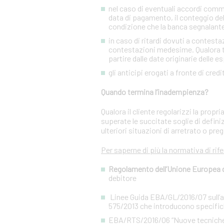
nel caso di eventuali accordi commer
data di pagamento, il conteggio del
condizione che la banca segnalant
in caso di ritardi dovuti a contesta
contestazioni medesime. Qualora tal
partire dalle date originarie delle e
gli anticipi erogati a fronte di cred
Quando termina l’inadempienza?
Qualora il cliente regolarizzi la prop
superate le succitate soglie di defini
ulteriori situazioni di arretrato o preg
Per saperne di più la normativa di rif
Regolamento dell’Unione Europea del
debitore
Linee Guida EBA/GL/2016/07 sull’app
575/2013 che introducono specifiche
EBA/RTS/2016/06 “Nuove tecniche di 