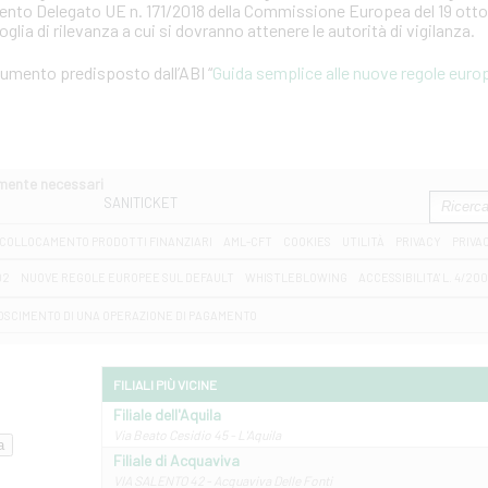
mento Delegato UE n. 171/2018 della Commissione Europea del 19 otto
soglia di rilevanza a cui si dovranno attenere le autorità di vigilanza.
ocumento predisposto dall’ABI “
Guida semplice alle nuove regole europ
amente necessari
SANITICKET
COLLOCAMENTO PRODOTTI FINANZIARI
AML-CFT
COOKIES
UTILITÀ
PRIVACY
PRIVA
D2
NUOVE REGOLE EUROPEE SUL DEFAULT
WHISTLEBLOWING
ACCESSIBILITA' L. 4/20
OSCIMENTO DI UNA OPERAZIONE DI PAGAMENTO
FILIALI PIÙ VICINE
Filiale dell'Aquila
Via Beato Cesidio 45 - L'Aquila
Filiale di Acquaviva
VIA SALENTO 42 - Acquaviva Delle Fonti