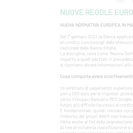
CONTI
NUOVE REGOLE EURO
NUOVA NORMATIVA EUROPEA IN MAT
Dal 1° gennaio 2021, la Banca applica 
un credito concessogli dalla stessa (c
nazionale dalla Banca d’Italia.
La disciplina, nota come “Nuova Definiz
rispetto a quelli adottati in precedenz
si riportano alcune informazioni utili
Cosa comporta avere sconfinamenti s
Un arretrato di pagamento superiore al
pari a 500 euro per le imprese, protra
verso il Gruppo Bancario MCC (soglia r
futuro più difficile l’accesso al credit
È fondamentale, quindi, onorare con 
rimborso dei propri debiti non trascur
rileva anche ai fini della segnalazione 
Al fine di evitare la classificazione a
corrente, è necessario provvedere te