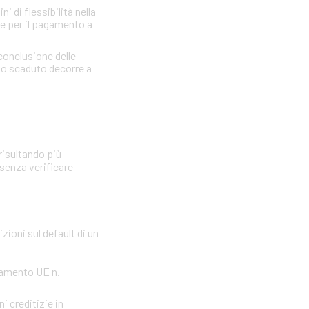
 di flessibilità nella
re per il pagamento a
 conclusione delle
llo scaduto decorre a
risultando più
 senza verificare
zioni sul default di un
olamento UE n.
i creditizie in