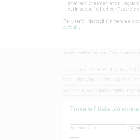
arretrato” che integrano il Regola
definiscono i criteri per fissare la 
Per ulteriori dettagli si rimanda al d
default
”.
Attuale scelta cookies: Cookies strett
CERCA
TRASPARENZA
NORMATIVA MIFID
DOCUMENTI 
DAC6
IMPOSTAZIONI COOKIES
SICUREZZA
PS
SUCCESSIONI
SOSTENIBILITA' GRUPPO
DISCON
Trova la filiale più vicina