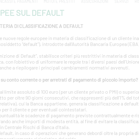
INCASSI E PAGAMENTI
MUTUI E PRESTITI
ASSICURAZIONI
SERVIZI
RI
PEE SUL DEFAULT
ERIA DI CLASSIFICAZIONE A DEFAULT
le nuove regole europee in materia di classificazione di un cliente i
osiddetto “default”), introdotte dall’Autorità Bancaria Europea (EBA) 
ione di Default”, stabilisce criteri più restrittivi in materia di clas
a, con l’obiettivo di uniformare le regole tra i diversi paesi dell’Uni
 anche a riepilogare i principali cambiamenti normativi avvenuti.
u conto corrente o per arretrati di pagamento di piccolo importo?
 limite assoluto di 100 euro (per un cliente privato o PMI) o superior
tto per oltre 90 giorni consecutivi, che rappresenti più dell’1% del to
elativa), cui la Banca appartiene, genera la classificazione a default
o per il cliente e per eventuali cointestatari.
puntualità le scadenze di pagamento previste contrattualmente e risp
ando anche importi di modesta entità, al fine di evitare la classific
in Centrale Rischi di Banca d’Italia.
 default, in caso di operazioni che generano debordi oltre la propria d
mpestivamente al ripristino del saldo.