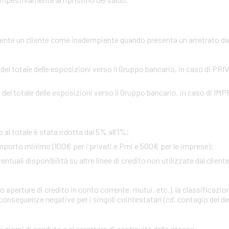
te un cliente come inadempiente quando presenta un arretrato da o
 del totale delle esposizioni verso il Gruppo bancario, in caso di PR
 del totale delle esposizioni verso il Gruppo bancario, in caso di IM
 al totale è stata ridotta dal 5% all’1%;
importo minimo (100€ per i privati e Pmi e 500€ per le imprese);
uali disponibilità su altre linee di credito non utilizzate dal cliente 
 aperture di credito in conto corrente, mutui, etc.), la classificazio
onseguenze negative per i singoli cointestatari (cd. contagio del def
i giorni di scaduto e al carattere di continuità dello stesso
: