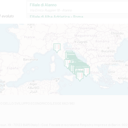
Filiale di Alanno
Via Errico Ruggieri 18 - Alanno
M evoluto
Filiale di Alba Adriatica - Roma
Via Roma, 13 - Alba Adriatica
Filiale di Altamura
VIA VITTORIO VENETO 79/81 A - Altamura
Filiale di Amantea
STATALE 18/17 - Amantea
Filiale di Andretta
C.SO VITTORIO VENETO 8 - Andretta
Filiale di Andria 1 - Crispi
VIALE CRISPI 50/A - Andria
Filiale di Arsita
Viale San Francesco 6/b - Arsita
Filiale di Ascoli Piceno
Via Napoli - Ascoli Piceno
Filiale di Atessa
RO DELLO SVILUPPO ECONOMICO (LEGGE 662/96)
Contrada Piana La Fara - Via per Piazzano snc - Atessa
Filiale di Atri - Corso Adriano
Corso Elio Adriano, 1 - Atri
Filiale di Avellino - Partenio
ur, 19 - 70122 BARI (Italy) - Cod. Fiscale e iscrizione Registro Imprese di Bari n. 