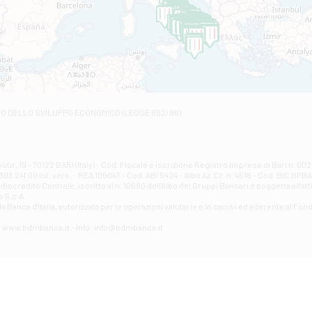
C.SO VITTORIO VENETO 8 - Andretta
Filiale di Andria 1 - Crispi
VIALE CRISPI 50/A - Andria
Filiale di Arsita
Viale San Francesco 6/b - Arsita
Filiale di Ascoli Piceno
Via Napoli - Ascoli Piceno
Filiale di Atessa
RO DELLO SVILUPPO ECONOMICO (LEGGE 662/96)
Contrada Piana La Fara - Via per Piazzano snc - Atessa
Filiale di Atri - Corso Adriano
Corso Elio Adriano, 1 - Atri
Filiale di Avellino - Partenio
ur, 19 - 70122 BARI (Italy) - Cod. Fiscale e iscrizione Registro Imprese di Bari n. 
03.241,00 int. vers. - REA 105047 - Cod. ABI 5424 - Albo Az. Cr. n. 4616 - Cod. BIC BPB
VIA PARTENIO 48 - Avellino
credito Centrale, iscritto al n. 10680 dell'Albo dei Gruppi Bancari e soggetta all'att
Filiale di Aversa
 S.p.A.
a Banca d'ltalia, autorizzata per le operazioni valutarie e in cambi ed aderente al Fond
VIA F. SAPORITO, 27/A - Aversa
Filiale di Avezzano - Piazza Torlonia
eb: www.bdmbanca.it - Info: info@bdmbanca.it
Piazza Torlonia - Avezzano
Filiale di Avigliano
PIAZZA E. GIANTURCO 49 - Avigliano
Filiale di Baiano
VIA G. LIPPIELLO 33 - Baiano
Filiale di Bari - Corso Vittorio Emanuele II