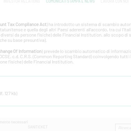
INVESTOR RELATIONS
COMUNICATI STAMPA E NEWS
LAVORA CON NOI
unt Tax Compliance Act
) ha introdotto un sistema di scambio auto
tunitense e quella degli altri Paesi aderenti all’accordo, tra cui l’Ital
 diversi da persone fisiche) delle Financial Institution, allo scopo di 
che su base presuntiva).
hange Of Information
) prevede lo scambio automatico di informazion
OCSE, c.d. C.R.S. (Common Reporting Standard) coinvolgendo tutti i 
one fisiche) delle Financial Institution.
f, 127 kb)
amente necessari
SANITICKET