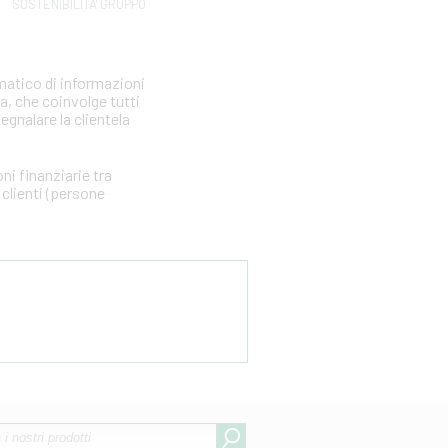
SOSTENIBILITA' GRUPPO
matico di informazioni
ia, che coinvolge tutti
segnalare la clientela
i finanziarie tra
clienti (persone