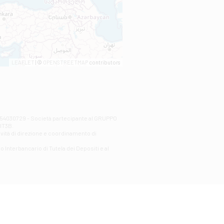
LEAFLET
| ©
OPENSTREETMAP
contributors
00254030729 - Società partecipante al GRUPPO
AlT3B.
ività di direzione e coordinamento di
o Interbancario di Tutela dei Depositi e al