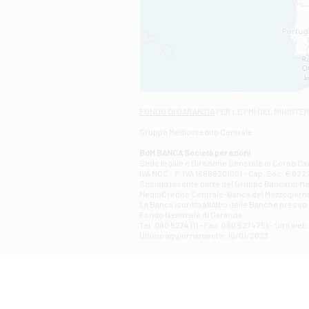
FONDO DI GARANZIA
PER LE PMI DEL MINISTE
Gruppo Mediocredito Centrale
BdM BANCA Società per azioni
Sede legale e Direzione Generale in Corso Cavo
IVA MCC - P. IVA 16868201001 - Cap. Soc. € 622.3
Società facente parte del Gruppo Bancario Medio
MedioCredito Centrale-Banca del Mezzogiorno
La Banca iscritta all'Albo delle Banche presso l
Fondo Nazionale di Garanzia.
Tel: 080 5274 111 - Fax: 080 5274 751 - Sito w
Ultimo aggiornamento: 10/01/2023