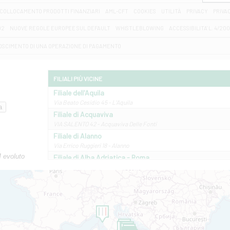
COLLOCAMENTO PRODOTTI FINANZIARI
AML-CFT
COOKIES
UTILITÀ
PRIVACY
PRIVA
D2
NUOVE REGOLE EUROPEE SUL DEFAULT
WHISTLEBLOWING
ACCESSIBILITA' L. 4/20
OSCIMENTO DI UNA OPERAZIONE DI PAGAMENTO
FILIALI PIÙ VICINE
Filiale dell'Aquila
Via Beato Cesidio 45 - L'Aquila
Filiale di Acquaviva
VIA SALENTO 42 - Acquaviva Delle Fonti
Filiale di Alanno
Via Errico Ruggieri 18 - Alanno
M evoluto
Filiale di Alba Adriatica - Roma
Via Roma, 13 - Alba Adriatica
Filiale di Altamura
VIA VITTORIO VENETO 79/81 A - Altamura
Filiale di Amantea
STATALE 18/17 - Amantea
Filiale di Andretta