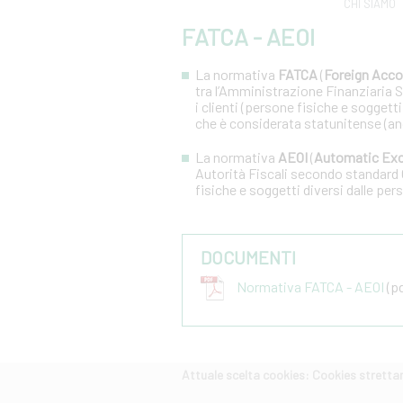
CHI SIAMO
FATCA - AEOI
La normativa
FATCA
(
Foreign Acco
tra l’Amministrazione Finanziaria Sta
i clienti (persone fisiche e soggetti
che è considerata statunitense (an
La normativa
AEOI
(
Automatic Exc
Autorità Fiscali secondo standard 
fisiche e soggetti diversi dalle pers
DOCUMENTI
Normativa FATCA - AEOI
(pd
Attuale scelta cookies: Cookies strett
CERCA