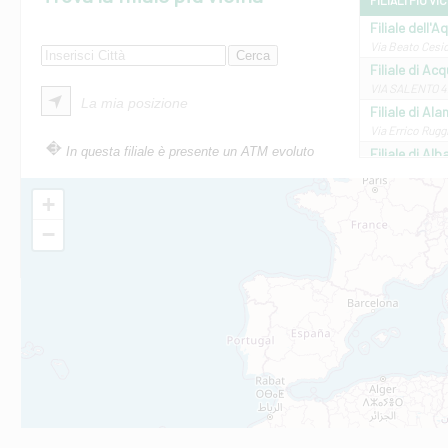
FILIALI PIÙ VI
Filiale dell'A
Via Beato Cesid
Filiale di Ac
VIA SALENTO 42
La mia posizione
Filiale di Ala
Via Errico Ruggi
In questa filiale è presente un ATM evoluto
Filiale di Al
Via Roma, 13 - 
Filiale di Al
+
VIA VITTORIO V
−
Filiale di Am
STATALE 18/17 
Filiale di An
C.SO VITTORIO 
Filiale di And
VIALE CRISPI 50
Filiale di Ars
Viale San Franc
Filiale di Asc
Via Napoli - As
Filiale di At