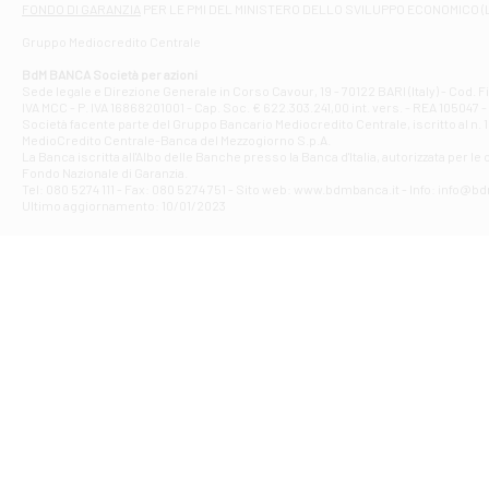
FONDO DI GARANZIA
PER LE PMI DEL MINISTERO DELLO SVILUPPO ECONOMICO (
Contrada Piana 
Gruppo Mediocredito Centrale
Filiale di At
Corso Elio Adria
BdM BANCA Società per azioni
Filiale di Ave
Sede legale e Direzione Generale in Corso Cavour, 19 - 70122 BARI (Italy) - Cod.
IVA MCC - P. IVA 16868201001 - Cap. Soc. € 622.303.241,00 int. vers. - REA 105047 -
VIA PARTENIO 4
Società facente parte del Gruppo Bancario Mediocredito Centrale, iscritto al n. 10
Filiale di Av
MedioCredito Centrale-Banca del Mezzogiorno S.p.A.
La Banca iscritta all'Albo delle Banche presso la Banca d'ltalia, autorizzata per le
VIA F. SAPORITO
Fondo Nazionale di Garanzia.
Filiale di Av
Tel: 080 5274 111 - Fax: 080 5274 751 - Sito web: www.bdmbanca.it - Info: info@b
Piazza Torlonia
Ultimo aggiornamento: 10/01/2023
Filiale di Avi
PIAZZA E. GIAN
Filiale di Bai
VIA G. LIPPIELL
Filiale di Bar
CORSO VITTORIO
Filiale di Ba
VIALE PAPA GIOV
Filiale di Bar
VIA LEMBO 36 C
Filiale di Ba
VIA AMENDOLA 1