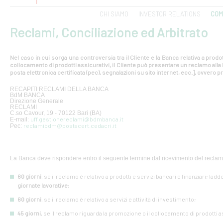
CHI SIAMO
INVESTOR RELATIONS
COM
Reclami, Conciliazione ed Arbitrato
Nel caso in cui sorga una controversia tra il Cliente e la Banca relativa a prodot
collocamento di prodotti assicurativi, il Cliente può presentare un reclamo all
posta elettronica certificata (pec), segnalazioni su sito internet, ecc.], ovvero pr
RECAPITI RECLAMI DELLA BANCA
BdM BANCA
Direzione Generale
RECLAMI
C.so Cavour, 19 - 70122 Bari (BA)
uff.gestionereclami@bdmbanca.it
E-mail:
reclamibdm@postacert.cedacri.it
Pec:
La Banca deve rispondere entro il seguente termine dal ricevimento del reclam
60 giorni
, se il reclamo è relativo a prodotti e servizi bancari e finanziari; lad
giornate lavorative
;
60 giorni
, se il reclamo è relativo a servizi e attività di investimento;
45 giorni
, se il reclamo riguarda la promozione o il collocamento di prodotti a