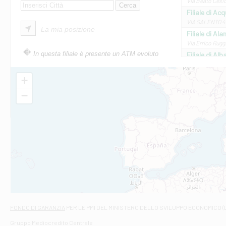
Via Beato Cesid
Filiale di Ac
VIA SALENTO 42
La mia posizione
Filiale di Ala
Via Errico Ruggi
In questa filiale è presente un ATM evoluto
Filiale di Al
Via Roma, 13 - 
Filiale di Al
+
VIA VITTORIO V
−
Filiale di Am
STATALE 18/17 
Filiale di An
C.SO VITTORIO 
Filiale di And
VIALE CRISPI 50
Filiale di Ars
Viale San Franc
Filiale di Asc
Via Napoli - As
Filiale di At
FONDO DI GARANZIA
PER LE PMI DEL MINISTERO DELLO SVILUPPO ECONOMICO (
Contrada Piana 
Gruppo Mediocredito Centrale
Filiale di At