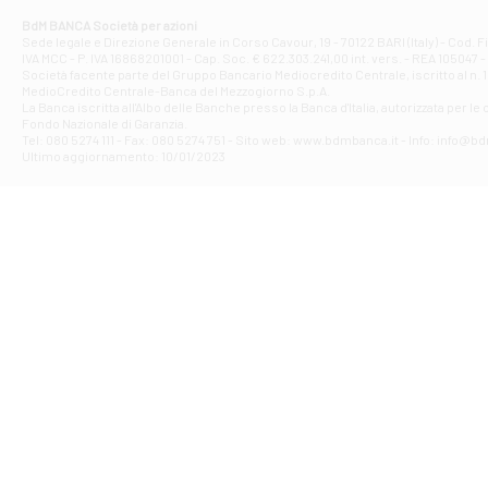
Corso Elio Adria
BdM BANCA Società per azioni
Filiale di Ave
Sede legale e Direzione Generale in Corso Cavour, 19 - 70122 BARI (Italy) - Cod.
IVA MCC - P. IVA 16868201001 - Cap. Soc. € 622.303.241,00 int. vers. - REA 105047 -
VIA PARTENIO 4
Società facente parte del Gruppo Bancario Mediocredito Centrale, iscritto al n. 10
Filiale di Av
MedioCredito Centrale-Banca del Mezzogiorno S.p.A.
La Banca iscritta all'Albo delle Banche presso la Banca d'ltalia, autorizzata per le
VIA F. SAPORITO
Fondo Nazionale di Garanzia.
Filiale di Av
Tel: 080 5274 111 - Fax: 080 5274 751 - Sito web: www.bdmbanca.it - Info: info@b
Piazza Torlonia
Ultimo aggiornamento: 10/01/2023
Filiale di Avi
PIAZZA E. GIAN
Filiale di Bai
VIA G. LIPPIELL
Filiale di Bar
CORSO VITTORIO
Filiale di Ba
VIALE PAPA GIOV
Filiale di Bar
VIA LEMBO 36 C
Filiale di Ba
VIA AMENDOLA 1
Filiale di Ba
VIA FAVIA 3 - Ba