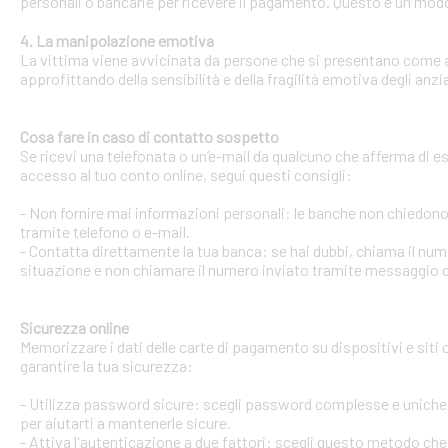
personali o bancarie per ricevere il pagamento. Questo è un modo 
4. La manipolazione emotiva
La vittima viene avvicinata da persone che si presentano come ami
approfittando della sensibilità e della fragilità emotiva degli anzi
Cosa fare in caso di contatto sospetto
Se ricevi una telefonata o un’e-mail da qualcuno che afferma di ess
accesso al tuo conto online, segui questi consigli:
- Non fornire mai informazioni personali: le banche non chiedono m
tramite telefono o e-mail.
- Contatta direttamente la tua banca: se hai dubbi, chiama il num
situazione e non chiamare il numero inviato tramite messaggio o
Sicurezza online
Memorizzare i dati delle carte di pagamento su dispositivi e siti
garantire la tua sicurezza:
- Utilizza password sicure: scegli password complesse e uniche 
per aiutarti a mantenerle sicure.
- Attiva l'autenticazione a due fattori: scegli questo metodo che