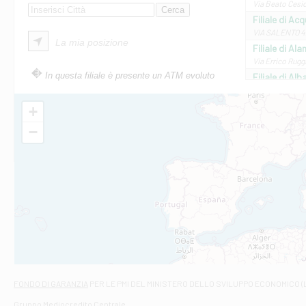
Via Beato Cesid
Filiale di Ac
VIA SALENTO 42
La mia posizione
Filiale di Ala
Via Errico Ruggi
In questa filiale è presente un ATM evoluto
Filiale di Al
Via Roma, 13 - 
Filiale di Al
+
VIA VITTORIO V
−
Filiale di Am
STATALE 18/17 
Filiale di An
C.SO VITTORIO 
Filiale di And
VIALE CRISPI 50
Filiale di Ars
Viale San Franc
Filiale di Asc
Via Napoli - As
Filiale di At
FONDO DI GARANZIA
PER LE PMI DEL MINISTERO DELLO SVILUPPO ECONOMICO (
Contrada Piana 
Gruppo Mediocredito Centrale