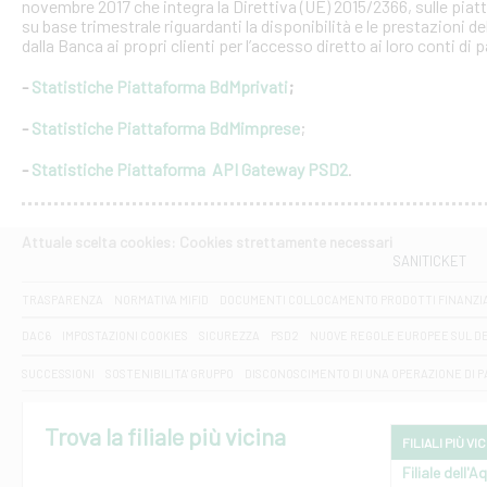
novembre 2017 che integra la Direttiva (UE) 2015/2366, sulle piat
su base trimestrale riguardanti la disponibilità e le prestazioni 
dalla Banca ai propri clienti per l’accesso diretto ai loro conti di
-
Statistiche Piattaforma BdMprivati
;
-
Statistiche Piattaforma BdMimprese
;
-
Statistiche Piattaforma API Gateway PSD2
.
Attuale scelta cookies: Cookies strettamente necessari
SANITICKET
TRASPARENZA
NORMATIVA MIFID
DOCUMENTI COLLOCAMENTO PRODOTTI FINANZI
DAC6
IMPOSTAZIONI COOKIES
SICUREZZA
PSD2
NUOVE REGOLE EUROPEE SUL D
SUCCESSIONI
SOSTENIBILITA' GRUPPO
DISCONOSCIMENTO DI UNA OPERAZIONE DI 
Trova la filiale più vicina
FILIALI PIÙ VI
Filiale dell'A