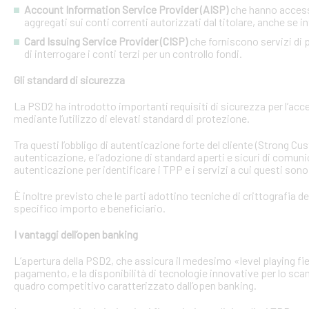
Account Information Service Provider (AISP)
che hanno accesso
aggregati sui conti correnti autorizzati dal titolare, anche se in
Card Issuing Service Provider (CISP)
che forniscono servizi di p
di interrogare i conti terzi per un controllo fondi.
Gli standard di sicurezza
La PSD2 ha introdotto importanti requisiti di sicurezza per l’acce
mediante l’utilizzo di elevati standard di protezione.
Tra questi l’obbligo di autenticazione forte del cliente (Strong C
autenticazione, e l’adozione di standard aperti e sicuri di comunic
autenticazione per identificare i TPP e i servizi a cui questi sono 
È inoltre previsto che le parti adottino tecniche di crittografia d
specifico importo e beneficiario.
I vantaggi dell’open banking
L’apertura della PSD2, che assicura il medesimo «level playing field
pagamento, e la disponibilità di tecnologie innovative per lo sca
quadro competitivo caratterizzato dall’open banking.