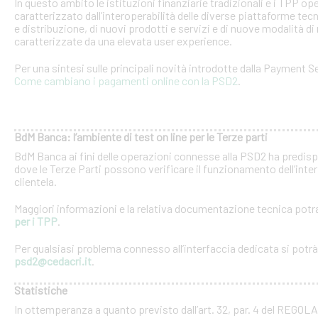
In questo ambito le istituzioni finanziarie tradizionali e i TPP o
caratterizzato dall’interoperabilità delle diverse piattaforme tec
e distribuzione, di nuovi prodotti e servizi e di nuove modalità di 
caratterizzate da una elevata user experience.
Per una sintesi sulle principali novità introdotte dalla Payment Se
Come cambiano i pagamenti online con la PSD2
.
BdM Banca: l’ambiente di test on line per le Terze parti
BdM Banca ai fini delle operazioni connesse alla PSD2 ha predispo
dove le Terze Parti possono verificare il funzionamento dell’inter
clientela.
Maggiori informazioni e la relativa documentazione tecnica potra
per i TPP
.
Per qualsiasi problema connesso all’interfaccia dedicata si potrà c
psd2@cedacri.it
.
Statistiche
In ottemperanza a quanto previsto dall’art. 32, par. 4 del RE