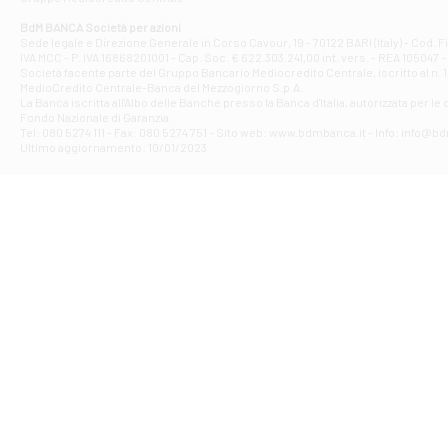
Filiale di At
Corso Elio Adria
BdM BANCA Società per azioni
Filiale di Ave
Sede legale e Direzione Generale in Corso Cavour, 19 - 70122 BARI (Italy) - Cod.
IVA MCC - P. IVA 16868201001 - Cap. Soc. € 622.303.241,00 int. vers. - REA 105047 -
VIA PARTENIO 4
Società facente parte del Gruppo Bancario Mediocredito Centrale, iscritto al n. 10
Filiale di Av
MedioCredito Centrale-Banca del Mezzogiorno S.p.A.
La Banca iscritta all'Albo delle Banche presso la Banca d'ltalia, autorizzata per le
VIA F. SAPORITO
Fondo Nazionale di Garanzia.
Filiale di Av
Tel: 080 5274 111 - Fax: 080 5274 751 - Sito web: www.bdmbanca.it - Info: info@b
Piazza Torlonia
Ultimo aggiornamento: 10/01/2023
Filiale di Avi
PIAZZA E. GIAN
Filiale di Bai
VIA G. LIPPIELL
Filiale di Bar
CORSO VITTORIO
Filiale di Ba
VIALE PAPA GIOV
Filiale di Bar
VIA LEMBO 36 C
Filiale di Ba
VIA AMENDOLA 1
Filiale di Ba
VIA FAVIA 3 - Ba