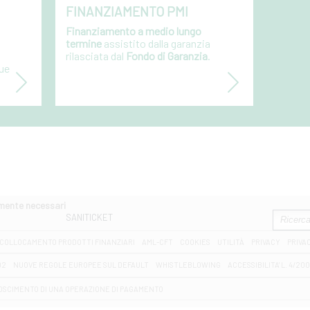
FINANZIAMENTO PMI
Finanziamento a medio lungo
termine
assistito dalla garanzia
rilasciata dal
Fondo di Garanzia
.
due
amente necessari
SANITICKET
COLLOCAMENTO PRODOTTI FINANZIARI
AML-CFT
COOKIES
UTILITÀ
PRIVACY
PRIVA
D2
NUOVE REGOLE EUROPEE SUL DEFAULT
WHISTLEBLOWING
ACCESSIBILITA' L. 4/20
OSCIMENTO DI UNA OPERAZIONE DI PAGAMENTO