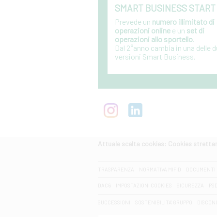
SMART BUSINESS START
Prevede un
numero illimitato di
operazioni online
e un
set di
operazioni allo sportello
.
Dal 2°anno cambia in una delle 
versioni Smart Business.
Attuale scelta cookies: Cookies strett
CERCA
TRASPARENZA
NORMATIVA MIFID
DOCUMENTI 
DAC6
IMPOSTAZIONI COOKIES
SICUREZZA
PS
SUCCESSIONI
SOSTENIBILITA' GRUPPO
DISCON