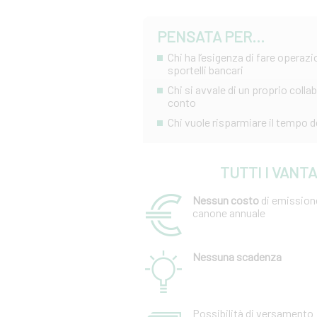
PENSATA PER...
Chi ha l’esigenza di fare operazion
sportelli bancari
Chi si avvale di un proprio coll
conto
Chi vuole risparmiare il tempo d
TUTTI I VANT
Nessun costo
di emission
canone annuale
Nessuna scadenza
Possibilità di versamento