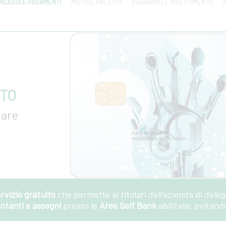
INCASSI E PAGAMENTI
MUTUI E PRESTITI
RISPARMIO E INVESTIMENTO
A
TO
iare
rvizio gratuito
che permette ai titolari dell’azienda di deleg
ntanti e assegni
presso le
Aree Self Bank
abilitate, evitand