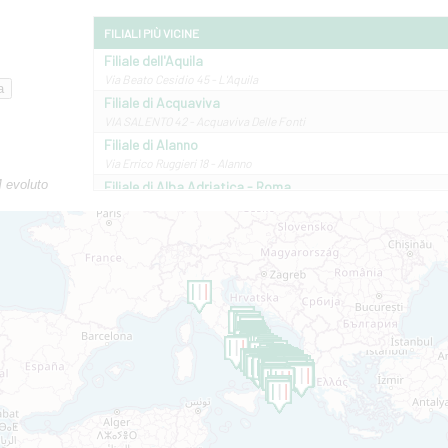
FILIALI PIÙ VICINE
Filiale dell'Aquila
Via Beato Cesidio 45 - L'Aquila
Filiale di Acquaviva
VIA SALENTO 42 - Acquaviva Delle Fonti
Filiale di Alanno
Via Errico Ruggieri 18 - Alanno
M evoluto
Filiale di Alba Adriatica - Roma
Via Roma, 13 - Alba Adriatica
Filiale di Altamura
VIA VITTORIO VENETO 79/81 A - Altamura
Filiale di Amantea
STATALE 18/17 - Amantea
Filiale di Andretta
C.SO VITTORIO VENETO 8 - Andretta
Filiale di Andria 1 - Crispi
VIALE CRISPI 50/A - Andria
Filiale di Arsita
Viale San Francesco 6/b - Arsita
Filiale di Ascoli Piceno