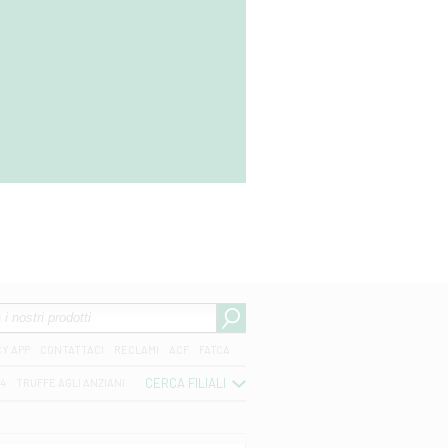
CY APP
CONTATTACI
RECLAMI
ACF
FATCA
CERCA FILIALI
04
TRUFFE AGLI ANZIANI