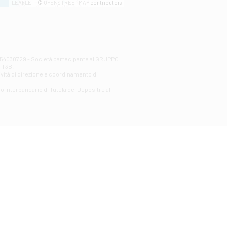
LEAFLET
| ©
OPENSTREETMAP
contributors
00254030729 - Società partecipante al GRUPPO
AlT3B.
ività di direzione e coordinamento di
o Interbancario di Tutela dei Depositi e al