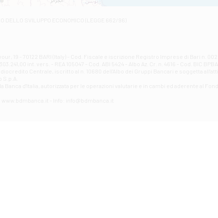
Via Napoli - Ascoli Piceno
Filiale di Atessa
RO DELLO SVILUPPO ECONOMICO (LEGGE 662/96)
Contrada Piana La Fara - Via per Piazzano snc - Atessa
Filiale di Atri - Corso Adriano
Corso Elio Adriano, 1 - Atri
Filiale di Avellino - Partenio
ur, 19 - 70122 BARI (Italy) - Cod. Fiscale e iscrizione Registro Imprese di Bari n. 
03.241,00 int. vers. - REA 105047 - Cod. ABI 5424 - Albo Az. Cr. n. 4616 - Cod. BIC BPB
VIA PARTENIO 48 - Avellino
credito Centrale, iscritto al n. 10680 dell'Albo dei Gruppi Bancari e soggetta all'att
Filiale di Aversa
 S.p.A.
a Banca d'ltalia, autorizzata per le operazioni valutarie e in cambi ed aderente al Fond
VIA F. SAPORITO, 27/A - Aversa
Filiale di Avezzano - Piazza Torlonia
eb: www.bdmbanca.it - Info: info@bdmbanca.it
Piazza Torlonia - Avezzano
Filiale di Avigliano
PIAZZA E. GIANTURCO 49 - Avigliano
Filiale di Baiano
VIA G. LIPPIELLO 33 - Baiano
Filiale di Bari - Corso Vittorio Emanuele II
CORSO VITTORIO EMANUELE II, 86 - Bari
Filiale di Bari 10 - Papa Giovanni
VIALE PAPA GIOVANNI XXIII 131 - Bari
Filiale di Bari 11 - Lembo
VIA LEMBO 36 C/H - Bari