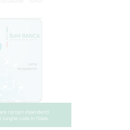
SSICURAZIONI
SERVIZI
are i propri dipendenti
o lunghe code in filiale.