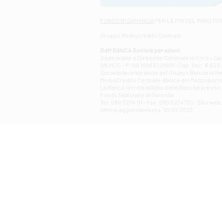
FONDO DI GARANZIA
PER LE PMI DEL MINISTE
Gruppo Mediocredito Centrale
BdM BANCA Società per azioni
Sede legale e Direzione Generale in Corso Cavo
IVA MCC - P. IVA 16868201001 - Cap. Soc. € 622.3
Società facente parte del Gruppo Bancario Medio
MedioCredito Centrale-Banca del Mezzogiorno
La Banca iscritta all'Albo delle Banche presso l
Fondo Nazionale di Garanzia.
Tel: 080 5274 111 - Fax: 080 5274 751 - Sito w
Ultimo aggiornamento: 10/01/2023