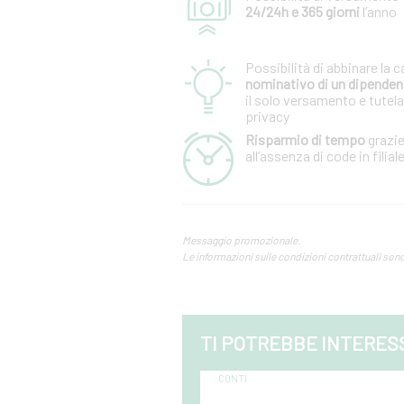
24/24h e 365 giorni
l’anno
Possibilità di abbinare la c
nominativo di un dipende
il solo versamento e tutela
privacy
Risparmio di tempo
grazi
all’assenza di code in filial
Messaggio promozionale.
Le informazioni sulle condizioni contrattuali sono ri
TI POTREBBE INTERES
CONTI