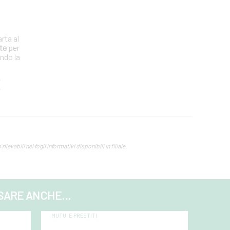
arta al
nte
per
ndo la
e
e
levabili nei fogli informativi disponibili in filiale.
SARE ANCHE...
MUTUI E PRESTITI