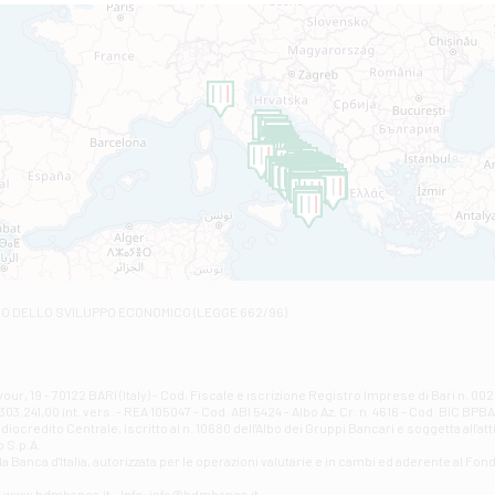
Filiale di Altamura
VIA VITTORIO VENETO 79/81 A - Altamura
Filiale di Amantea
STATALE 18/17 - Amantea
Filiale di Andretta
C.SO VITTORIO VENETO 8 - Andretta
Filiale di Andria 1 - Crispi
VIALE CRISPI 50/A - Andria
Filiale di Arsita
Viale San Francesco 6/b - Arsita
Filiale di Ascoli Piceno
Via Napoli - Ascoli Piceno
Filiale di Atessa
RO DELLO SVILUPPO ECONOMICO (LEGGE 662/96)
Contrada Piana La Fara - Via per Piazzano snc - Atessa
Filiale di Atri - Corso Adriano
Corso Elio Adriano, 1 - Atri
Filiale di Avellino - Partenio
ur, 19 - 70122 BARI (Italy) - Cod. Fiscale e iscrizione Registro Imprese di Bari n. 
03.241,00 int. vers. - REA 105047 - Cod. ABI 5424 - Albo Az. Cr. n. 4616 - Cod. BIC BPB
VIA PARTENIO 48 - Avellino
credito Centrale, iscritto al n. 10680 dell'Albo dei Gruppi Bancari e soggetta all'att
Filiale di Aversa
 S.p.A.
a Banca d'ltalia, autorizzata per le operazioni valutarie e in cambi ed aderente al Fond
VIA F. SAPORITO, 27/A - Aversa
Filiale di Avezzano - Piazza Torlonia
eb: www.bdmbanca.it - Info: info@bdmbanca.it