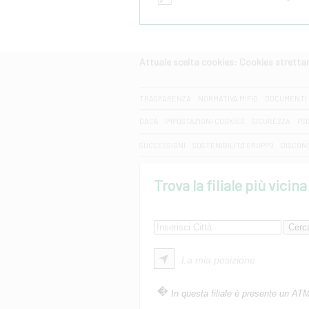
Attuale scelta cookies: Cookies strett
CERCA
TRASPARENZA
NORMATIVA MIFID
DOCUMENTI 
DAC6
IMPOSTAZIONI COOKIES
SICUREZZA
PS
SUCCESSIONI
SOSTENIBILITA' GRUPPO
DISCON
Trova la filiale più vicina
La mia posizione
In questa filiale è presente un AT