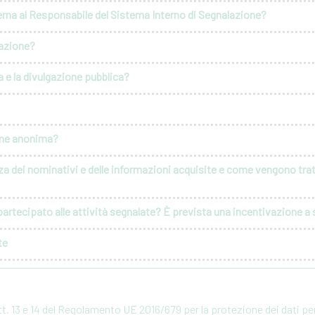
erna al Responsabile del Sistema Interno di Segnalazione?
lazione?
 e la divulgazione pubblica?
ione anonima?
za dei nominativi e delle informazioni acquisite e come vengono tratt
artecipato alle attività segnalate? È prevista una incentivazione a s
te
rtt. 13 e 14 del Regolamento UE 2016/679 per la protezione dei dati p