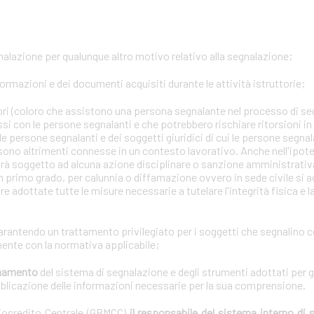
gnalazione per qualunque altro motivo relativo alla segnalazione;
formazioni e dei documenti acquisiti durante le attività istruttorie;
tori (coloro che assistono una persona segnalante nel processo di se
ssi con le persone segnalanti e che potrebbero rischiare ritorsioni i
lle persone segnalanti e dei soggetti giuridici di cui le persone segna
 sono altrimenti connesse in un contesto lavorativo. Anche nell'ipotes
arà soggetto ad alcuna azione disciplinare o sanzione amministrativa 
n primo grado, per calunnia o diffamazione ovvero in sede civile si a
e adottate tutte le misure necessarie a tutelare l'integrità fisica e 
garantendo un trattamento privilegiato per i soggetti che segnalino 
ente con la normativa applicabile;
ionamento
del sistema di segnalazione e degli strumenti adottati per g
bblicazione delle informazioni necessarie per la sua comprensione.
diocredito Centrale (GBMCC)
il responsabile del sistema interno di 