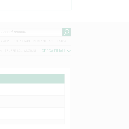
CY APP
CONTATTACI
RECLAMI
ACF
FATCA
CERCA FILIALI
04
TRUFFE AGLI ANZIANI