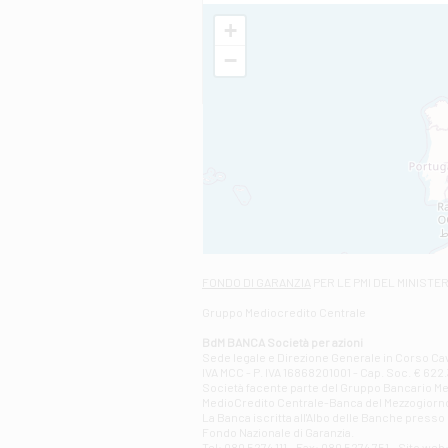
+
−
FONDO DI GARANZIA
PER LE PMI DEL MINISTE
Gruppo Mediocredito Centrale
BdM BANCA Società per azioni
Sede legale e Direzione Generale in Corso Cavo
IVA MCC - P. IVA 16868201001 - Cap. Soc. € 622.3
Società facente parte del Gruppo Bancario Medio
MedioCredito Centrale-Banca del Mezzogiorno
La Banca iscritta all'Albo delle Banche presso l
Fondo Nazionale di Garanzia.
Tel: 080 5274 111 - Fax: 080 5274 751 - Sito w