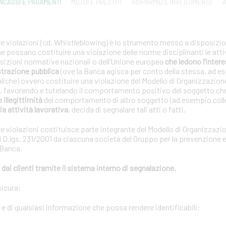
INCASSI E PAGAMENTI
MUTUI E PRESTITI
RISPARMIO E INVESTIMENTO
A
le violazioni (cd. Whistleblowing) è lo strumento messo a disposizion
che possano costituire una violazione delle norme disciplinanti le atti
posizioni normative nazionali o dell’Unione europea
che ledono l’interes
strazione pubblica
(ove la Banca agisca per conto della stessa, ad e
bliche) ovvero costituire una violazione del Modello di Organizzazion
01, favorendo e tutelando il comportamento positivo del soggetto ch
o illegittimità
del comportamento di altro soggetto (ad esempio coll
ia attività lavorativa
, decida di segnalare tali atti o fatti.
le violazioni costituisce parte integrante del Modello di Organizzazi
 D.lgs. 231/2001 da ciascuna società del Gruppo per la prevenzione e 
 Banca.
dai clienti tramite il sistema interno di segnalazione.
sicura:
i e di qualsiasi informazione che possa rendere identificabili: