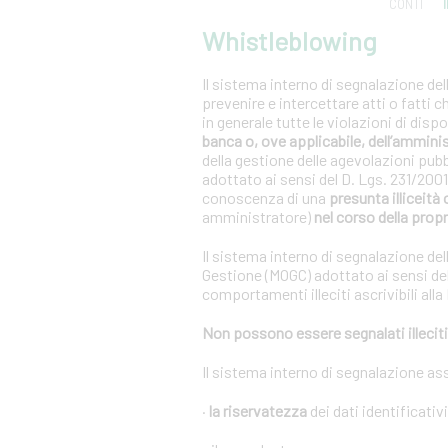
CONTI
Whistleblowing
Il sistema interno di segnalazione del
prevenire e intercettare atti o fatti 
in generale tutte le violazioni di dis
banca o, ove applicabile, dell’ammini
della gestione delle agevolazioni pub
adottato ai sensi del D. Lgs. 231/20
conoscenza di una
presunta illiceità 
amministratore)
nel corso della propr
Il sistema interno di segnalazione del
Gestione (MOGC) adottato ai sensi del
comportamenti illeciti ascrivibili alla
Non possono essere segnalati illeciti 
Il sistema interno di segnalazione as
·
la riservatezza
dei dati identificativ