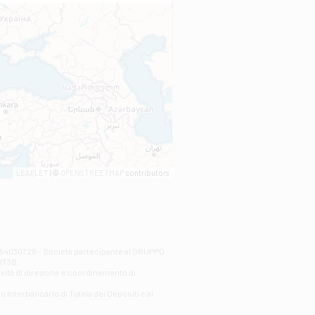
LEAFLET
| ©
OPENSTREETMAP
contributors
00254030729 - Società partecipante al GRUPPO
AlT3B.
ività di direzione e coordinamento di
o Interbancario di Tutela dei Depositi e al