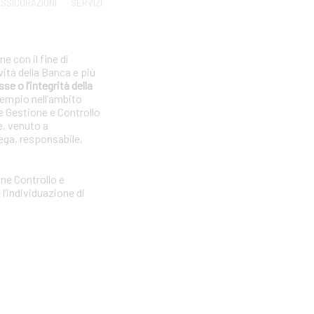
SSICURAZIONI
SERVIZI
e con il fine di
vità della Banca e più
se o l’integrità della
sempio nell’ambito
e Gestione e Controllo
e, venuto a
ega, responsabile,
one Controllo e
l’individuazione di