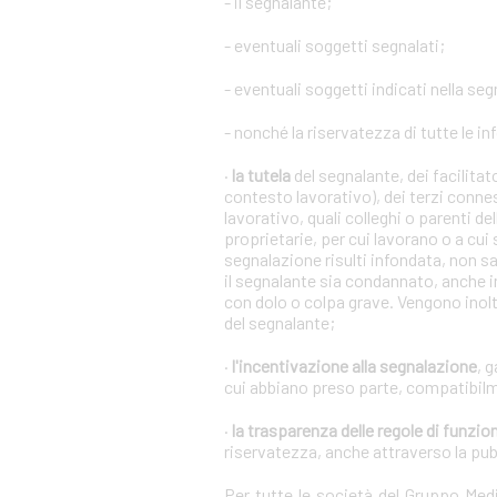
- il segnalante;
- eventuali soggetti segnalati;
- eventuali soggetti indicati nella se
- nonché la riservatezza di tutte le in
·
la tutela
del segnalante, dei facilita
contesto lavorativo), dei terzi conne
lavorativo, quali colleghi o parenti de
proprietarie, per cui lavorano o a cui
segnalazione risulti infondata, non s
il segnalante sia condannato, anche i
con dolo o colpa grave. Vengono inoltr
del segnalante;
·
l'incentivazione alla segnalazione
, 
cui abbiano preso parte, compatibilm
·
la trasparenza delle regole di funz
riservatezza, anche attraverso la pu
Per tutte le società del Gruppo Me