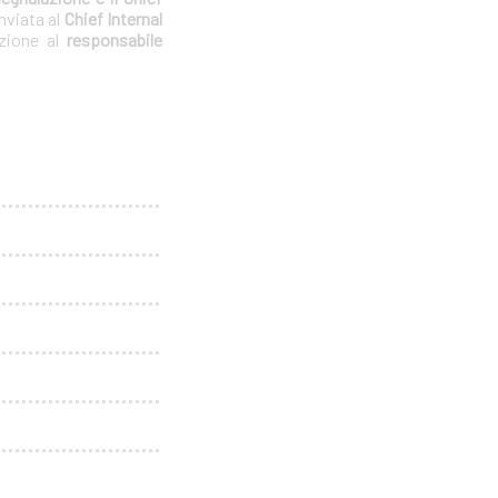
nviata al
Chief Internal
azione al
responsabile