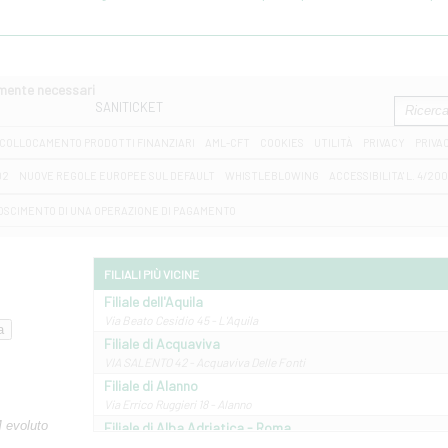
amente necessari
SANITICKET
COLLOCAMENTO PRODOTTI FINANZIARI
AML-CFT
COOKIES
UTILITÀ
PRIVACY
PRIVA
D2
NUOVE REGOLE EUROPEE SUL DEFAULT
WHISTLEBLOWING
ACCESSIBILITA' L. 4/20
OSCIMENTO DI UNA OPERAZIONE DI PAGAMENTO
FILIALI PIÙ VICINE
Filiale dell'Aquila
Via Beato Cesidio 45 - L'Aquila
Filiale di Acquaviva
VIA SALENTO 42 - Acquaviva Delle Fonti
Filiale di Alanno
Via Errico Ruggieri 18 - Alanno
M evoluto
Filiale di Alba Adriatica - Roma
Via Roma, 13 - Alba Adriatica