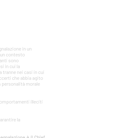
gnalazione in un
n un contesto
lanti sono
i in cui la
tranne nei casi in cui
ccerti che abbia agito
la personalità morale
comportamenti illeciti
arantire la
segnalazione è il Chief