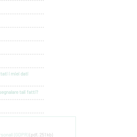
ati i miei dati
egnalare tali fatti?
ersonali (GDPR)
(pdf, 251 kb)