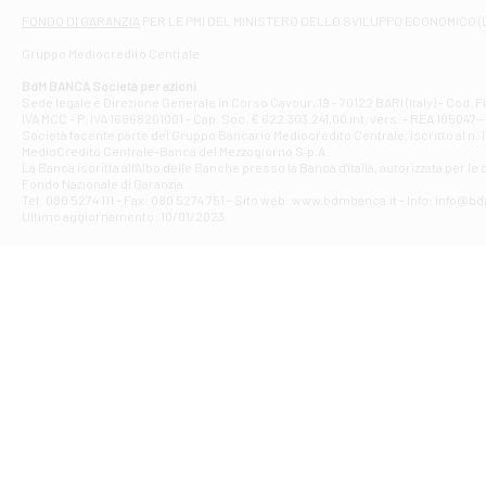
Filiale di At
FONDO DI GARANZIA
PER LE PMI DEL MINISTERO DELLO SVILUPPO ECONOMICO (
Contrada Piana 
Gruppo Mediocredito Centrale
Filiale di At
Corso Elio Adria
BdM BANCA Società per azioni
Filiale di Ave
Sede legale e Direzione Generale in Corso Cavour, 19 - 70122 BARI (Italy) - Cod.
IVA MCC - P. IVA 16868201001 - Cap. Soc. € 622.303.241,00 int. vers. - REA 105047 -
VIA PARTENIO 4
Società facente parte del Gruppo Bancario Mediocredito Centrale, iscritto al n. 10
Filiale di Av
MedioCredito Centrale-Banca del Mezzogiorno S.p.A.
La Banca iscritta all'Albo delle Banche presso la Banca d'ltalia, autorizzata per le
VIA F. SAPORITO
Fondo Nazionale di Garanzia.
Filiale di Av
Tel: 080 5274 111 - Fax: 080 5274 751 - Sito web: www.bdmbanca.it - Info: info@b
Piazza Torlonia
Ultimo aggiornamento: 10/01/2023
Filiale di Avi
PIAZZA E. GIAN
Filiale di Bai
VIA G. LIPPIELL
Filiale di Bar
CORSO VITTORIO
Filiale di Ba
VIALE PAPA GIOV
Filiale di Bar
VIA LEMBO 36 C
Filiale di Ba