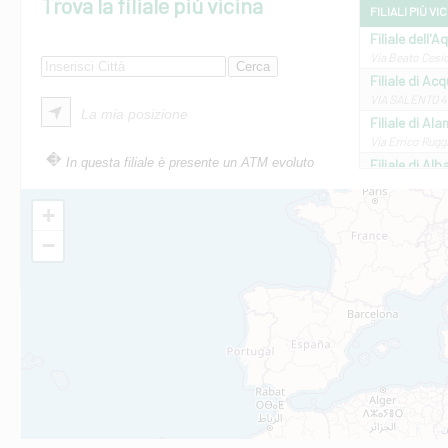
Trova la filiale più vicina
FILIALI PIÙ VI
Filiale dell'A
Via Beato Cesid
Filiale di Ac
VIA SALENTO 42
La mia posizione
Filiale di Ala
Via Errico Ruggi
In questa filiale è presente un ATM evoluto
Filiale di Al
Via Roma, 13 - 
Filiale di Al
+
VIA VITTORIO V
−
Filiale di Am
STATALE 18/17 
Filiale di An
C.SO VITTORIO 
Filiale di And
VIALE CRISPI 50
Filiale di Ars
Viale San Franc
Filiale di Asc
Via Napoli - As