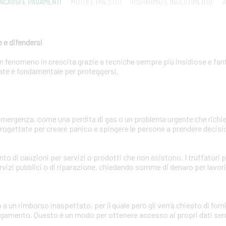
INCASSI E PAGAMENTI
MUTUI E PRESTITI
RISPARMIO E INVESTIMENTO
A
 e difendersi
 un fenomeno in crescita grazie a tecniche sempre più insidiose e fa
zzate è fondamentale per proteggersi.
'emergenza, come una perdita di gas o un problema urgente che ric
ogettate per creare panico e spingere le persone a prendere decisio
ento di cauzioni per servizi o prodotti che non esistono. I truffator
rvizi pubblici o di riparazione, chiedendo somme di denaro per lavor
o a un rimborso inaspettato, per il quale però gli verrà chiesto di for
pagamento. Questo è un modo per ottenere accesso ai propri dati sens