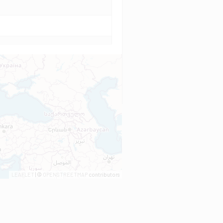
LEAFLET
| ©
OPENSTREETMAP
contributors