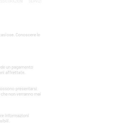
SSICURAZIONI
SERVIZI
ntasiose. Conoscere le
hiede un pagamento
ni affrettate.
i possono presentarsi
i che non verranno mai
nire informazioni
ibili.