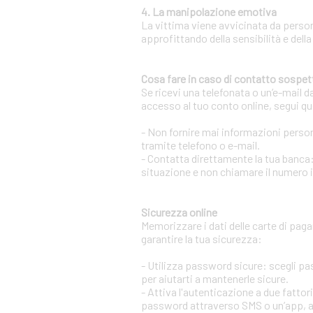
4. La manipolazione emotiva
La vittima viene avvicinata da person
approfittando della sensibilità e della
Cosa fare in caso di contatto sospet
Se ricevi una telefonata o un’e-mail d
accesso al tuo conto online, segui qu
- Non fornire mai informazioni persona
tramite telefono o e-mail.
- Contatta direttamente la tua banca:
situazione e non chiamare il numero 
Sicurezza online
Memorizzare i dati delle carte di pag
garantire la tua sicurezza:
- Utilizza password sicure: scegli p
per aiutarti a mantenerle sicure.
- Attiva l'autenticazione a due fatto
password attraverso SMS o un’app, aum