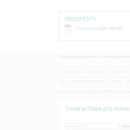
DOCUMENTI
Pieghevole
(pdf, 1414 kb)
Attuale scelta cookies: Cookies strett
CERCA
TRASPARENZA
NORMATIVA MIFID
DOCUMENTI 
DAC6
IMPOSTAZIONI COOKIES
SICUREZZA
PS
SUCCESSIONI
SOSTENIBILITA' GRUPPO
DISCON
Trova la filiale più vicina