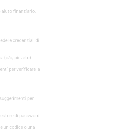
 aiuto finanziario,
ede le credenziali di
 (c/c, pin, etc)
nti per verificare la
 suggerimenti per
 gestore di password
me un codice o una