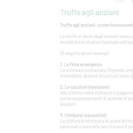
CONTI
Truffe agli anziani
Truffe agli anziani: come riconoscerle
Le truffe ai danni degli anziani sono
modalità e le diverse tipologie utili
Di seguito alcuni esempi:
1. La finta emergenza
La vittima è contattata fingendo un
immediato. Queste situazioni sono pr
2. Le cauzioni inesistenti
Alla vittima viene richiesto il pagam
come rappresentanti di aziende di se
eseguiti.
3. I rimborsi inaspettati
La vittima è informata di avere diritt
personali o bancarie per ricevere il 