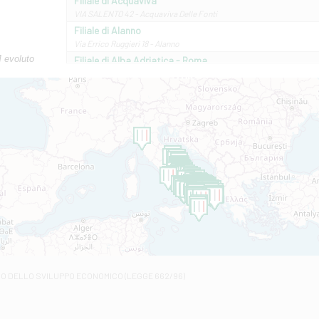
Filiale di Acquaviva
VIA SALENTO 42 - Acquaviva Delle Fonti
Filiale di Alanno
Via Errico Ruggieri 18 - Alanno
M evoluto
Filiale di Alba Adriatica - Roma
Via Roma, 13 - Alba Adriatica
Filiale di Altamura
VIA VITTORIO VENETO 79/81 A - Altamura
Filiale di Amantea
STATALE 18/17 - Amantea
Filiale di Andretta
C.SO VITTORIO VENETO 8 - Andretta
Filiale di Andria 1 - Crispi
VIALE CRISPI 50/A - Andria
Filiale di Arsita
Viale San Francesco 6/b - Arsita
Filiale di Ascoli Piceno
Via Napoli - Ascoli Piceno
Filiale di Atessa
RO DELLO SVILUPPO ECONOMICO (LEGGE 662/96)
Contrada Piana La Fara - Via per Piazzano snc - Atessa
Filiale di Atri - Corso Adriano
Corso Elio Adriano, 1 - Atri