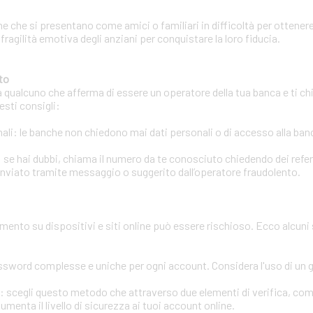
e che si presentano come amici o familiari in difficoltà per ottenere
 fragilità emotiva degli anziani per conquistare la loro fiducia.
to
a qualcuno che afferma di essere un operatore della tua banca e ti chi
esti consigli:
li: le banche non chiedono mai dati personali o di accesso alla banca
 se hai dubbi, chiama il numero da te conosciuto chiedendo dei refere
inviato tramite messaggio o suggerito dall’operatore fraudolento.
amento su dispositivi e siti online può essere rischioso. Ecco alcuni
assword complesse e uniche per ogni account. Considera l'uso di un
ri: scegli questo metodo che attraverso due elementi di verifica, co
enta il livello di sicurezza ai tuoi account online.