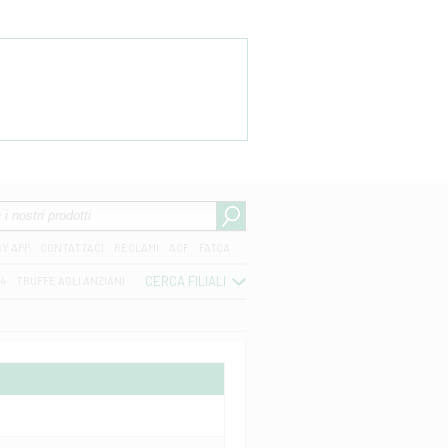
CY APP
CONTATTACI
RECLAMI
ACF
FATCA
CERCA FILIALI
04
TRUFFE AGLI ANZIANI