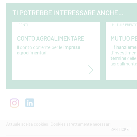
TI POTREBBE INTERESSARE ANCHE...
CONTI
MUTUI E PRESTI
CONTO AGROALIMENTARE
MUTUO PE
Il conto corrente per le
imprese
Il
finanziam
agroalimentari
.
d’investimen
termine
dell
agroalimenta
Attuale scelta cookies: Cookies strettamente necessari
SANITICKET