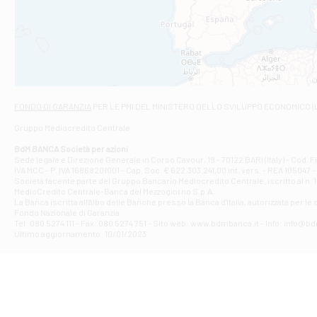
Filiale di And
VIALE CRISPI 50
Filiale di Ars
Viale San Franc
Filiale di Asc
Via Napoli - As
Filiale di At
FONDO DI GARANZIA
PER LE PMI DEL MINISTERO DELLO SVILUPPO ECONOMICO (
Contrada Piana 
Gruppo Mediocredito Centrale
Filiale di At
Corso Elio Adria
BdM BANCA Società per azioni
Filiale di Ave
Sede legale e Direzione Generale in Corso Cavour, 19 - 70122 BARI (Italy) - Cod.
IVA MCC - P. IVA 16868201001 - Cap. Soc. € 622.303.241,00 int. vers. - REA 105047 -
VIA PARTENIO 4
Società facente parte del Gruppo Bancario Mediocredito Centrale, iscritto al n. 10
Filiale di Av
MedioCredito Centrale-Banca del Mezzogiorno S.p.A.
La Banca iscritta all'Albo delle Banche presso la Banca d'ltalia, autorizzata per le
VIA F. SAPORITO
Fondo Nazionale di Garanzia.
Filiale di Av
Tel: 080 5274 111 - Fax: 080 5274 751 - Sito web: www.bdmbanca.it - Info: info@b
Piazza Torlonia
Ultimo aggiornamento: 10/01/2023
Filiale di Avi
PIAZZA E. GIAN
Filiale di Bai
VIA G. LIPPIELL
Filiale di Bar