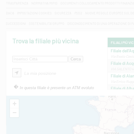
TRASPARENZA
NORMATIVA MIFID
DOCUMENTI COLLOCAMENTO PRODOTTI FINANZI
DAC6
IMPOSTAZIONI COOKIES
SICUREZZA
PSD2
NUOVE REGOLE EUROPEE SUL D
SUCCESSIONI
SOSTENIBILITA' GRUPPO
DISCONOSCIMENTO DI UNA OPERAZIONE DI 
Trova la filiale più vicina
FILIALI PIÙ VI
Filiale dell'A
Via Beato Cesid
Filiale di Ac
VIA SALENTO 42
La mia posizione
Filiale di Ala
Via Errico Ruggi
In questa filiale è presente un ATM evoluto
Filiale di Al
Via Roma, 13 - 
Filiale di Al
+
VIA VITTORIO V
−
Filiale di Am
STATALE 18/17 
Filiale di An
C.SO VITTORIO 