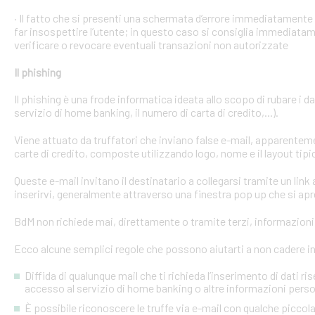
· Il fatto che si presenti una schermata d’errore immediatament
far insospettire l’utente; in questo caso si consiglia immediatame
verificare o revocare eventuali transazioni non autorizzate
Il phishing
Il phishing è una frode informatica ideata allo scopo di rubare i d
servizio di home banking, il numero di carta di credito,...).
Viene attuato da truffatori che inviano false e-mail, apparente
carte di credito, composte utilizzando logo, nome e il layout tipi
Queste e-mail invitano il destinatario a collegarsi tramite un link a
inserirvi, generalmente attraverso una finestra pop up che si apre
BdM non richiede mai, direttamente o tramite terzi, informazioni p
Ecco alcune semplici regole che possono aiutarti a non cadere in 
Diffida di qualunque mail che ti richieda l’inserimento di dati ri
accesso al servizio di home banking o altre informazioni perso
È possibile riconoscere le truffe via e-mail con qualche picco