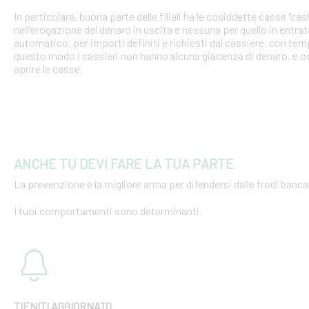
In particolare, buona parte delle filiali ha le cosiddette casse "cash
nell'erogazione del denaro in uscita e nessuna per quello in entra
automatico, per importi definiti e richiesti dal cassiere, con tempi
questo modo i cassieri non hanno alcuna giacenza di denaro, e o
aprire le casse.
ANCHE TU DEVI FARE LA TUA PARTE
La prevenzione è la migliore arma per difendersi dalle frodi bancar
I tuoi comportamenti sono determinanti.
TIENITI AGGIORNATO