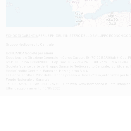
VIALE CRISPI 50
Filiale di Ars
Viale San Franc
Filiale di Asc
Via Napoli - As
Filiale di At
FONDO DI GARANZIA
PER LE PMI DEL MINISTERO DELLO SVILUPPO ECONOMICO (
Contrada Piana 
Gruppo Mediocredito Centrale
Filiale di At
Corso Elio Adria
BdM BANCA Società per azioni
Filiale di Ave
Sede legale e Direzione Generale in Corso Cavour, 19 - 70122 BARI (Italy) - Cod.
IVA MCC - P. IVA 16868201001 - Cap. Soc. € 622.303.241,00 int. vers. - REA 105047 -
VIA PARTENIO 4
Società facente parte del Gruppo Bancario Mediocredito Centrale, iscritto al n. 10
Filiale di Av
MedioCredito Centrale-Banca del Mezzogiorno S.p.A.
La Banca iscritta all'Albo delle Banche presso la Banca d'ltalia, autorizzata per le
VIA F. SAPORITO
Fondo Nazionale di Garanzia.
Filiale di Av
Tel: 080 5274 111 - Fax: 080 5274 751 - Sito web: www.bdmbanca.it - Info: info@b
Piazza Torlonia
Ultimo aggiornamento: 10/01/2023
Filiale di Avi
PIAZZA E. GIAN
Filiale di Bai
VIA G. LIPPIELL
Filiale di Bar
CORSO VITTORIO