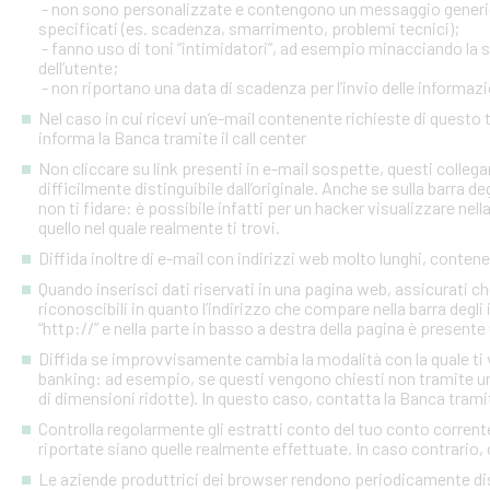
- non sono personalizzate e contengono un messaggio generico
specificati (es. scadenza, smarrimento, problemi tecnici);
- fanno uso di toni “intimidatori”, ad esempio minacciando la
dell’utente;
- non riportano una data di scadenza per l’invio delle informazi
Nel caso in cui ricevi un’e-mail contenente richieste di quest
informa la Banca tramite il call center
Non cliccare su link presenti in e-mail sospette, questi colleg
difficilmente distinguibile dall’originale. Anche se sulla barra de
non ti fidare: è possibile infatti per un hacker visualizzare nell
quello nel quale realmente ti trovi.
Diffida inoltre di e-mail con indirizzi web molto lunghi, contenen
Quando inserisci dati riservati in una pagina web, assicurati c
riconoscibili in quanto l’indirizzo che compare nella barra degl
“http://” e nella parte in basso a destra della pagina è presente
Diffida se improvvisamente cambia la modalità con la quale ti v
banking: ad esempio, se questi vengono chiesti non tramite un
di dimensioni ridotte). In questo caso, contatta la Banca tramite
Controlla regolarmente gli estratti conto del tuo conto corrente 
riportate siano quelle realmente effettuate. In caso contrario, c
Le aziende produttrici dei browser rendono periodicamente disp