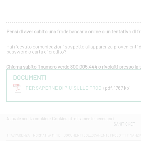
Pensi di aver subito una frode bancaria online o un tentativo di f
Hai ricevuto comunicazioni sospette all’apparenza provenienti dal
password o carta di credito?
Chiama subito il numero verde 800.005.444 o rivolgiti presso la tu
DOCUMENTI
PER SAPERNE DI PIU' SULLE FRODI
(pdf, 1767 kb)
Attuale scelta cookies: Cookies strettamente necessari
SANITICKET
TRASPARENZA
NORMATIVA MIFID
DOCUMENTI COLLOCAMENTO PRODOTTI FINANZI