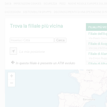
DAC6
IMPOSTAZIONI COOKIES
SICUREZZA
PSD2
NUOVE REGOLE EUROPEE SUL D
SUCCESSIONI
SOSTENIBILITA' GRUPPO
DISCONOSCIMENTO DI UNA OPERAZIONE DI 
Trova la filiale più vicina
FILIALI PIÙ VI
Filiale dell'A
Via Beato Cesid
Filiale di Ac
VIA SALENTO 42
La mia posizione
Filiale di Ala
Via Errico Ruggi
In questa filiale è presente un ATM evoluto
Filiale di Al
Via Roma, 13 - 
Filiale di Al
+
VIA VITTORIO V
−
Filiale di Am
STATALE 18/17 
Filiale di An
C.SO VITTORIO 
Filiale di And