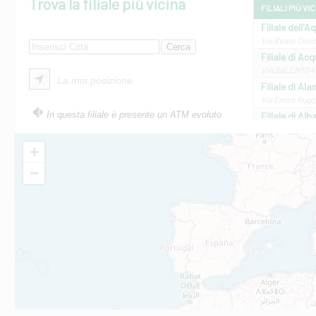
Trova la filiale più vicina
FILIALI PIÙ VI
Filiale dell'A
Via Beato Cesid
Filiale di Ac
VIA SALENTO 42
La mia posizione
Filiale di Ala
Via Errico Ruggi
In questa filiale è presente un ATM evoluto
Filiale di Al
Via Roma, 13 - 
Filiale di Al
+
VIA VITTORIO V
−
Filiale di Am
STATALE 18/17 
Filiale di An
C.SO VITTORIO 
Filiale di And
VIALE CRISPI 50
Filiale di Ars
Viale San Franc
Filiale di Asc
Via Napoli - As