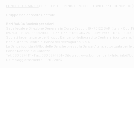
Filiale di At
FONDO DI GARANZIA
PER LE PMI DEL MINISTERO DELLO SVILUPPO ECONOMICO (
Contrada Piana 
Gruppo Mediocredito Centrale
Filiale di At
Corso Elio Adria
BdM BANCA Società per azioni
Filiale di Ave
Sede legale e Direzione Generale in Corso Cavour, 19 - 70122 BARI (Italy) - Cod.
IVA MCC - P. IVA 16868201001 - Cap. Soc. € 622.303.241,00 int. vers. - REA 105047 -
VIA PARTENIO 4
Società facente parte del Gruppo Bancario Mediocredito Centrale, iscritto al n. 10
Filiale di Av
MedioCredito Centrale-Banca del Mezzogiorno S.p.A.
La Banca iscritta all'Albo delle Banche presso la Banca d'ltalia, autorizzata per le
VIA F. SAPORITO
Fondo Nazionale di Garanzia.
Filiale di Av
Tel: 080 5274 111 - Fax: 080 5274 751 - Sito web: www.bdmbanca.it - Info: info@b
Piazza Torlonia
Ultimo aggiornamento: 10/01/2023
Filiale di Avi
PIAZZA E. GIAN
Filiale di Bai
VIA G. LIPPIELL
Filiale di Bar
CORSO VITTORIO
Filiale di Ba
VIALE PAPA GIOV
Filiale di Bar
VIA LEMBO 36 C
Filiale di Ba