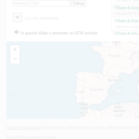
Via Beato Cesid
Filiale di Ac
VIA SALENTO 42
La mia posizione
Filiale di Ala
Via Errico Ruggi
In questa filiale è presente un ATM evoluto
Filiale di Al
Via Roma, 13 - 
Filiale di Al
+
VIA VITTORIO V
−
Filiale di Am
STATALE 18/17 
Filiale di An
C.SO VITTORIO 
Filiale di And
VIALE CRISPI 50
Filiale di Ars
Viale San Franc
Filiale di Asc
Via Napoli - As
Filiale di At
FONDO DI GARANZIA
PER LE PMI DEL MINISTERO DELLO SVILUPPO ECONOMICO (
Contrada Piana 
Gruppo Mediocredito Centrale
Filiale di At