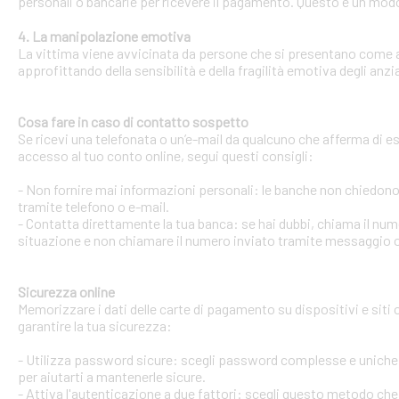
personali o bancarie per ricevere il pagamento. Questo è un modo 
4. La manipolazione emotiva
La vittima viene avvicinata da persone che si presentano come ami
approfittando della sensibilità e della fragilità emotiva degli anzi
Cosa fare in caso di contatto sospetto
Se ricevi una telefonata o un’e-mail da qualcuno che afferma di ess
accesso al tuo conto online, segui questi consigli:
- Non fornire mai informazioni personali: le banche non chiedono m
tramite telefono o e-mail.
- Contatta direttamente la tua banca: se hai dubbi, chiama il num
situazione e non chiamare il numero inviato tramite messaggio o
Sicurezza online
Memorizzare i dati delle carte di pagamento su dispositivi e siti
garantire la tua sicurezza:
- Utilizza password sicure: scegli password complesse e uniche 
per aiutarti a mantenerle sicure.
- Attiva l'autenticazione a due fattori: scegli questo metodo che