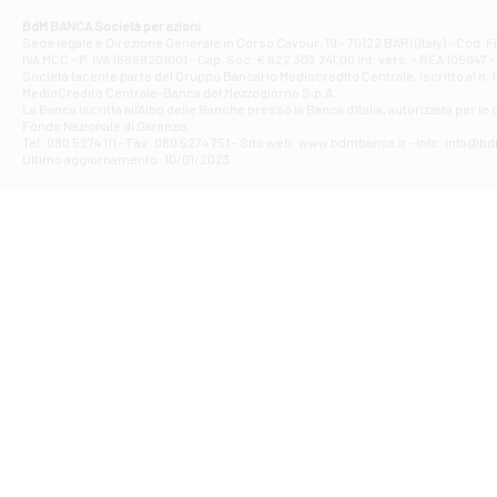
Corso Elio Adria
BdM BANCA Società per azioni
Filiale di Ave
Sede legale e Direzione Generale in Corso Cavour, 19 - 70122 BARI (Italy) - Cod.
IVA MCC - P. IVA 16868201001 - Cap. Soc. € 622.303.241,00 int. vers. - REA 105047 -
VIA PARTENIO 4
Società facente parte del Gruppo Bancario Mediocredito Centrale, iscritto al n. 10
Filiale di Av
MedioCredito Centrale-Banca del Mezzogiorno S.p.A.
La Banca iscritta all'Albo delle Banche presso la Banca d'ltalia, autorizzata per le
VIA F. SAPORITO
Fondo Nazionale di Garanzia.
Filiale di Av
Tel: 080 5274 111 - Fax: 080 5274 751 - Sito web: www.bdmbanca.it - Info: info@b
Piazza Torlonia
Ultimo aggiornamento: 10/01/2023
Filiale di Avi
PIAZZA E. GIAN
Filiale di Bai
VIA G. LIPPIELL
Filiale di Bar
CORSO VITTORIO
Filiale di Ba
VIALE PAPA GIOV
Filiale di Bar
VIA LEMBO 36 C
Filiale di Ba
VIA AMENDOLA 1
Filiale di Ba
VIA FAVIA 3 - Ba