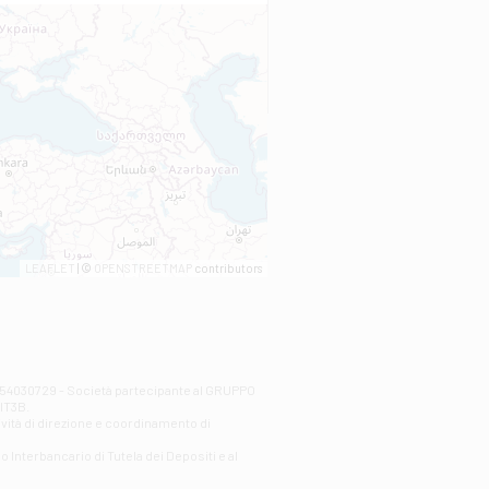
LEAFLET
| ©
OPENSTREETMAP
contributors
00254030729 - Società partecipante al GRUPPO
AlT3B.
ività di direzione e coordinamento di
o Interbancario di Tutela dei Depositi e al