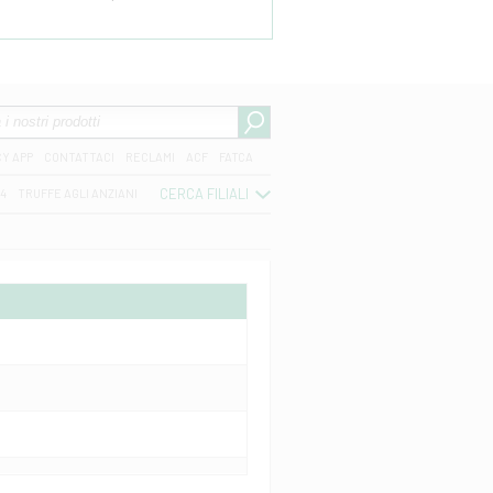
CY APP
CONTATTACI
RECLAMI
ACF
FATCA
CERCA FILIALI
04
TRUFFE AGLI ANZIANI