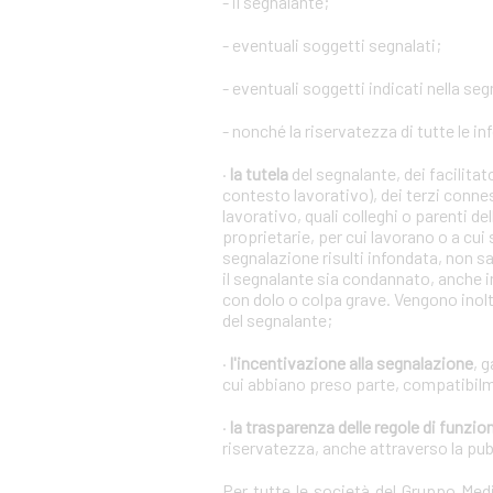
- il segnalante;
- eventuali soggetti segnalati;
- eventuali soggetti indicati nella se
- nonché la riservatezza di tutte le in
·
la tutela
del segnalante, dei facilita
contesto lavorativo), dei terzi conne
lavorativo, quali colleghi o parenti de
proprietarie, per cui lavorano o a cui
segnalazione risulti infondata, non s
il segnalante sia condannato, anche i
con dolo o colpa grave. Vengono inoltr
del segnalante;
·
l'incentivazione alla segnalazione
, 
cui abbiano preso parte, compatibilm
·
la trasparenza delle regole di funz
riservatezza, anche attraverso la pu
Per tutte le società del Gruppo Me