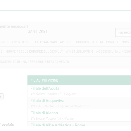
amente necessari
SANITICKET
COLLOCAMENTO PRODOTTI FINANZIARI
AML-CFT
COOKIES
UTILITÀ
PRIVACY
PRIVA
D2
NUOVE REGOLE EUROPEE SUL DEFAULT
WHISTLEBLOWING
ACCESSIBILITA' L. 4/20
OSCIMENTO DI UNA OPERAZIONE DI PAGAMENTO
FILIALI PIÙ VICINE
Filiale dell'Aquila
Via Beato Cesidio 45 - L'Aquila
Filiale di Acquaviva
VIA SALENTO 42 - Acquaviva Delle Fonti
Filiale di Alanno
Via Errico Ruggieri 18 - Alanno
M evoluto
Filiale di Alba Adriatica - Roma
Via Roma, 13 - Alba Adriatica