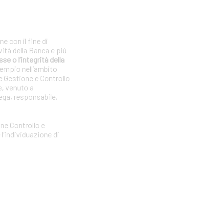
e con il fine di
vità della Banca e più
se o l’integrità della
sempio nell’ambito
e Gestione e Controllo
e, venuto a
ega, responsabile,
one Controllo e
l’individuazione di