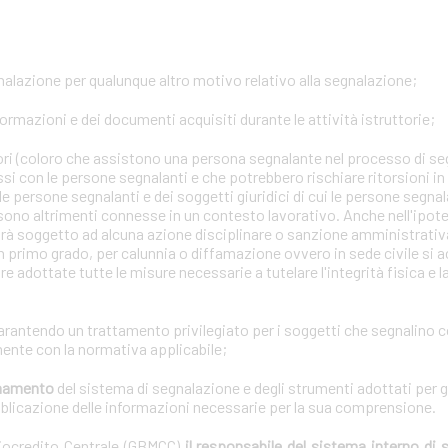
gnalazione per qualunque altro motivo relativo alla segnalazione;
formazioni e dei documenti acquisiti durante le attività istruttorie;
tori (coloro che assistono una persona segnalante nel processo di se
ssi con le persone segnalanti e che potrebbero rischiare ritorsioni i
lle persone segnalanti e dei soggetti giuridici di cui le persone segna
 sono altrimenti connesse in un contesto lavorativo. Anche nell'ipotes
arà soggetto ad alcuna azione disciplinare o sanzione amministrativa 
n primo grado, per calunnia o diffamazione ovvero in sede civile si a
e adottate tutte le misure necessarie a tutelare l'integrità fisica e 
garantendo un trattamento privilegiato per i soggetti che segnalino 
ente con la normativa applicabile;
ionamento
del sistema di segnalazione e degli strumenti adottati per g
bblicazione delle informazioni necessarie per la sua comprensione.
diocredito Centrale (GBMCC)
il responsabile del sistema interno di 