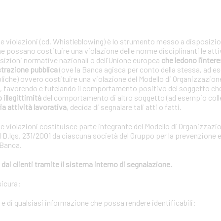
le violazioni (cd. Whistleblowing) è lo strumento messo a disposizion
che possano costituire una violazione delle norme disciplinanti le atti
posizioni normative nazionali o dell’Unione europea
che ledono l’interes
strazione pubblica
(ove la Banca agisca per conto della stessa, ad e
bliche) ovvero costituire una violazione del Modello di Organizzazion
01, favorendo e tutelando il comportamento positivo del soggetto ch
o illegittimità
del comportamento di altro soggetto (ad esempio coll
ia attività lavorativa
, decida di segnalare tali atti o fatti.
le violazioni costituisce parte integrante del Modello di Organizzazi
 D.lgs. 231/2001 da ciascuna società del Gruppo per la prevenzione e 
 Banca.
dai clienti tramite il sistema interno di segnalazione.
sicura:
i e di qualsiasi informazione che possa rendere identificabili: