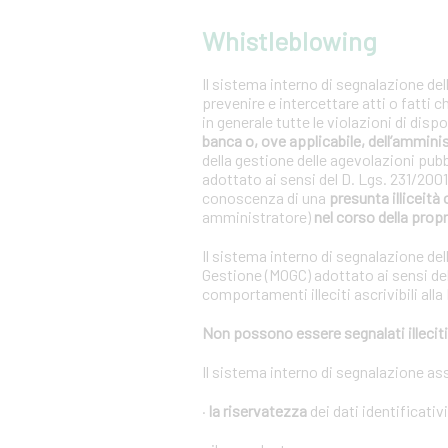
Whistleblowing
Il sistema interno di segnalazione del
prevenire e intercettare atti o fatti 
in generale tutte le violazioni di dis
banca o, ove applicabile, dell’ammini
della gestione delle agevolazioni pub
adottato ai sensi del D. Lgs. 231/20
conoscenza di una
presunta illiceità 
amministratore)
nel corso della propr
Il sistema interno di segnalazione del
Gestione (MOGC) adottato ai sensi del
comportamenti illeciti ascrivibili alla
Non possono essere segnalati illeciti 
Il sistema interno di segnalazione as
·
la riservatezza
dei dati identificativ