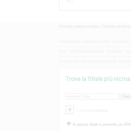
Attuale scelta cookies: Cookies strett
CERCA
TRASPARENZA
NORMATIVA MIFID
DOCUMENTI 
DAC6
IMPOSTAZIONI COOKIES
SICUREZZA
PS
SUCCESSIONI
SOSTENIBILITA' GRUPPO
DISCON
Trova la filiale più vicina
La mia posizione
In questa filiale è presente un AT