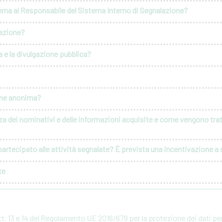
erna al Responsabile del Sistema Interno di Segnalazione?
lazione?
 e la divulgazione pubblica?
ione anonima?
za dei nominativi e delle informazioni acquisite e come vengono tratt
artecipato alle attività segnalate? È prevista una incentivazione a s
te
rtt. 13 e 14 del Regolamento UE 2016/679 per la protezione dei dati p