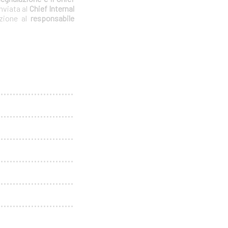
nviata al
Chief Internal
azione al
responsabile