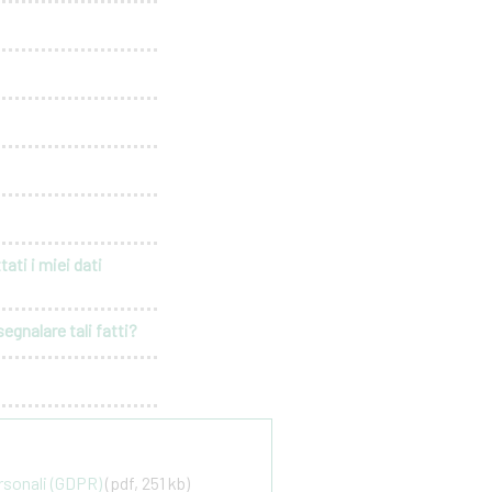
ati i miei dati
egnalare tali fatti?
ersonali (GDPR)
(pdf, 251 kb)