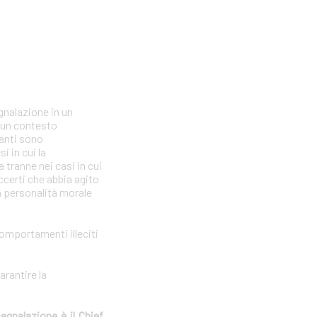
gnalazione in un
n un contesto
lanti sono
i in cui la
tranne nei casi in cui
ccerti che abbia agito
la personalità morale
comportamenti illeciti
arantire la
segnalazione è il Chief