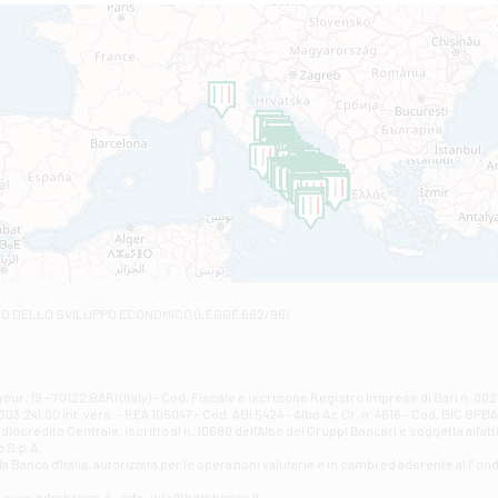
Filiale di Altamura
VIA VITTORIO VENETO 79/81 A - Altamura
Filiale di Amantea
STATALE 18/17 - Amantea
Filiale di Andretta
C.SO VITTORIO VENETO 8 - Andretta
Filiale di Andria 1 - Crispi
VIALE CRISPI 50/A - Andria
Filiale di Arsita
Viale San Francesco 6/b - Arsita
Filiale di Ascoli Piceno
Via Napoli - Ascoli Piceno
Filiale di Atessa
RO DELLO SVILUPPO ECONOMICO (LEGGE 662/96)
Contrada Piana La Fara - Via per Piazzano snc - Atessa
Filiale di Atri - Corso Adriano
Corso Elio Adriano, 1 - Atri
Filiale di Avellino - Partenio
ur, 19 - 70122 BARI (Italy) - Cod. Fiscale e iscrizione Registro Imprese di Bari n. 
03.241,00 int. vers. - REA 105047 - Cod. ABI 5424 - Albo Az. Cr. n. 4616 - Cod. BIC BPB
VIA PARTENIO 48 - Avellino
credito Centrale, iscritto al n. 10680 dell'Albo dei Gruppi Bancari e soggetta all'att
Filiale di Aversa
 S.p.A.
a Banca d'ltalia, autorizzata per le operazioni valutarie e in cambi ed aderente al Fond
VIA F. SAPORITO, 27/A - Aversa
Filiale di Avezzano - Piazza Torlonia
eb: www.bdmbanca.it - Info: info@bdmbanca.it