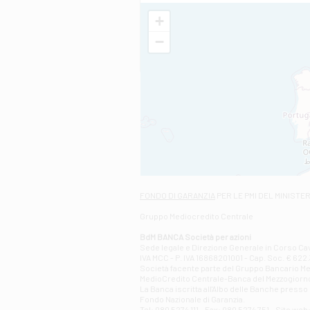
+
−
FONDO DI GARANZIA
PER LE PMI DEL MINISTE
Gruppo Mediocredito Centrale
BdM BANCA Società per azioni
Sede legale e Direzione Generale in Corso Cavo
IVA MCC - P. IVA 16868201001 - Cap. Soc. € 622.3
Società facente parte del Gruppo Bancario Medio
MedioCredito Centrale-Banca del Mezzogiorno
La Banca iscritta all'Albo delle Banche presso l
Fondo Nazionale di Garanzia.
Tel: 080 5274 111 - Fax: 080 5274 751 - Sito w