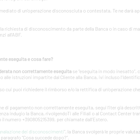
immediato di un’operazione disconosciuta o contestata, Te ne darà a
lla richiesta di disconoscimento da parte della Banca o in caso di m
nzi all’ABF.
nte eseguita e cosa fare?
derata non correttamente eseguita
se “eseguita in modo inesatto”, 
 alle istruzioni impartite dal Cliente alla Banca, ivi incluso l'Identif
rso cui puoi richiedere il rimborso e/o la rettifica di un’operazione ch
e di pagamento non correttamente eseguita, segui l’iter già descrit
za indugio la Banca, rivolgendoTi alle Filiali o al Contact Center tr
 o il numero +390805215399, per chiamate dall’Estero.
gnalazione dei disconoscimenti
”, la Banca svolgerà le proprie valuta
el paragrafo “Cosa succede dopo?”.