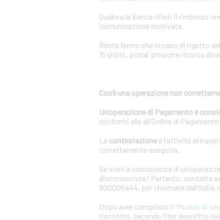
Qualora la Banca rifiuti il rimborso 
comunicazione motivata.
Resta fermo che in caso di rigetto de
15 giorni, potrai proporre ricorso dina
Cos’è una operazione non correttame
Un’operazione di Pagamento è consi
conformi alle all'Ordine di Pagamento o
La
contestazione
è l’attività attrave
correttamente eseguita.
Se vieni a conoscenza di un’operazion
disconosciute! Pertanto, contatta sen
800005444, per chiamate dall’Italia,
Dopo aver compilato il “
Modulo di se
riscontro, secondo l’iter descritto n