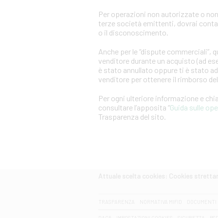
Per operazioni non autorizzate o non
terze società emittenti, dovrai cont
o il disconoscimento.
Anche per le “dispute commerciali”, qu
venditore durante un acquisto (ad es
è stato annullato oppure ti è stato a
venditore per ottenere il rimborso d
Per ogni ulteriore informazione e ch
consultare l’apposita “
Guida sulle op
Trasparenza del sito.
Attuale scelta cookies: Cookies strett
CERCA
TRASPARENZA
NORMATIVA MIFID
DOCUMENTI 
DAC6
IMPOSTAZIONI COOKIES
SICUREZZA
PS