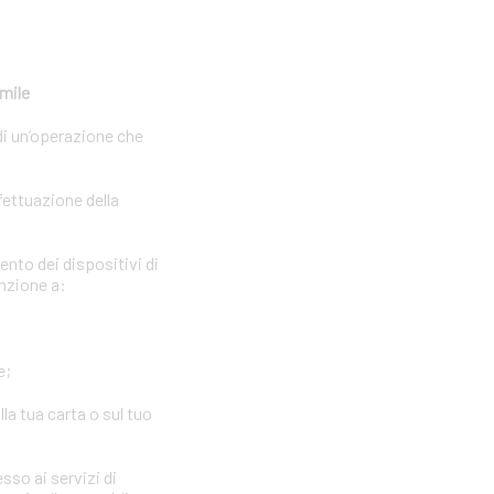
imile
di un’operazione che
fettuazione della
ento dei dispositivi di
enzione a:
e;
la tua carta o sul tuo
sso ai servizi di