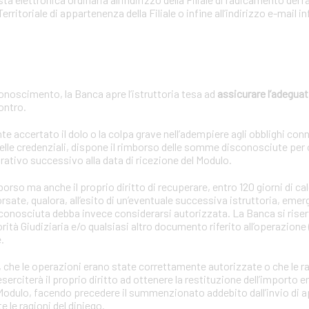
Territoriale di appartenenza della Filiale o infine all’indirizzo e-mail
onoscimento, la Banca apre l’istruttoria tesa ad
assicurare l’adeguat
contro.
ccertato il dolo o la colpa grave nell’adempiere agli obblighi connes
lle credenziali, dispone il rimborso delle somme disconosciute per
rativo successivo alla data di ricezione del Modulo.
so ma anche il proprio diritto di recuperare, entro 120 giorni di cal
sate, qualora, all’esito di un’eventuale successiva istruttoria, emer
sconosciuta debba invece considerarsi autorizzata. La Banca si riserv
rità Giudiziaria e/o qualsiasi altro documento riferito all’operazione 
.
oria, che le operazioni erano state correttamente autorizzate o che le r
rciterà il proprio diritto ad ottenere la restituzione dell’importo en
l Modulo, facendo precedere il summenzionato addebito dall’invio di 
le ragioni del diniego.