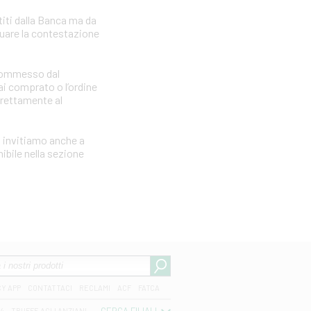
iti dalla Banca ma da
tuare la contestazione
e commesso dal
i comprato o l’ordine
irettamente al
i invitiamo anche a
ibile nella sezione
CY APP
CONTATTACI
RECLAMI
ACF
FATCA
04
TRUFFE AGLI ANZIANI