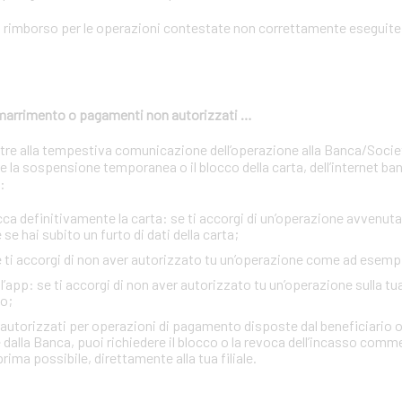
n rimborso per le operazioni contestate non correttamente eseguite 
 smarrimento o pagamenti non autorizzati …
oltre alla tempestiva comunicazione dell’operazione alla Banca/Soci
 la sospensione temporanea o il blocco della carta, dell’internet ban
:
definitivamente la carta: se ti accorgi di un’operazione avvenuta 
se hai subito un furto di dati della carta;
se ti accorgi di non aver autorizzato tu un’operazione come ad esemp
e l’app: se ti accorgi di non aver autorizzato tu un’operazione sulla tu
o;
n autorizzati per operazioni di pagamento disposte dal beneficiario o
 dalla Banca, puoi richiedere il blocco o la revoca dell’incasso comm
rima possibile, direttamente alla tua filiale.