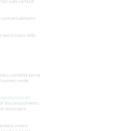
ti sulla carta (di
o contrattualmente
n autorizzato dello
zzato, contatta senza
 il numero verde
segnalazione dei
a di disconoscimento.
e le necessarie
omandata ovvero
 rapporto o posta