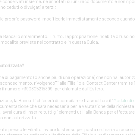
conservati insieme, né annotati su un unico documento e non riporta
o ceduti o divulgati a terzi;
elle proprie password, modificarle immediatamente secondo quand
ca lo smarrimento, il furto, l'appropriazione indebita o l'uso no
odalità previste nel contratto e in questa Guida.
autorizzata?
ne di pagamento (o anche più di una operazione) che non hai autori
 disconoscimento, rivolgendoTi alle Filiali o al Contact Center tramite
 o il numero +390805215399, per chiamate dall’Estero.
azione, la Banca Ti chiederà di compilare e trasmettere il “
Modulo di 
ocumentazione che sarà necessaria per la valutazione della richiest
 avrai cura di inserire tutti gli elementi utili alla Banca per effettuar
to non autorizzata.
nte presso le Filiali o inviare lo stesso per posta ordinaria o racc
a elettronica ordinaria all’indirizzo della Filiale di radicamento del