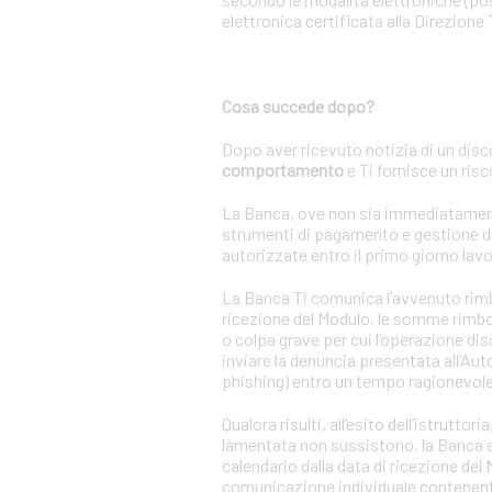
elettronica certificata alla Direzione 
Cosa succede dopo?
Dopo aver ricevuto notizia di un disc
comportamento
e Ti fornisce un ris
La Banca, ove non sia immediatamente a
strumenti di pagamento e gestione de
autorizzate entro il primo giorno lavo
La Banca Ti comunica l’avvenuto rimbor
ricezione del Modulo, le somme rimbor
o colpa grave per cui l’operazione di
inviare la denuncia presentata all’Auto
phishing) entro un tempo ragionevole
Qualora risulti, all’esito dell’istrutt
lamentata non sussistono, la Banca ese
calendario dalla data di ricezione de
comunicazione individuale contenente 