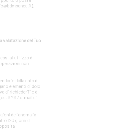
 info@bdmbanca.it).
a valutazione del Tuo
si all’utilizzo di
 operazioni non
endario dalla data di
gano elementi di dolo
a di richiederTi e di
(es. SMS / e-mail di
agioni dell’anomalia
tro 120 giorni di
apposita