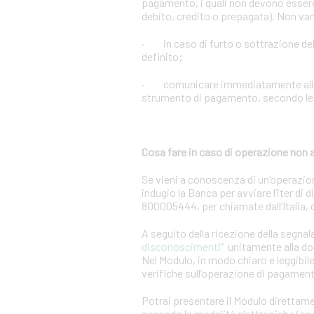
pagamento, i quali non devono essere 
debito, credito o prepagata). Non vann
· in caso di furto o sottrazione d
definito;
· comunicare immediatamente alla Ban
strumento di pagamento, secondo le m
Cosa fare in caso di operazione non 
Se vieni a conoscenza di un’operazio
indugio la Banca per avviare l’iter di
800005444, per chiamate dall’Italia,
A seguito della ricezione della segnal
disconosciment
i” unitamente alla d
Nel Modulo, in modo chiaro e leggibile,
verifiche sull’operazione di pagamen
Potrai presentare il Modulo direttame
secondo le modalità elettroniche (post