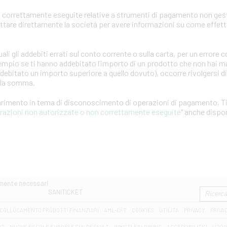
 correttamente eseguite relative a strumenti di pagamento non gest
attare direttamente la società per avere informazioni su come effet
ali gli addebiti errati sul conto corrente o sulla carta, per un error
empio se ti hanno addebitato l’importo di un prodotto che non hai ma
ddebitato un importo superiore a quello dovuto), occorre rivolgersi d
ella somma.
iarimento in tema di disconoscimento di operazioni di pagamento, T
erazioni non autorizzate o non correttamente eseguite
" anche dispon
amente necessari
SANITICKET
COLLOCAMENTO PRODOTTI FINANZIARI
AML-CFT
COOKIES
UTILITÀ
PRIVACY
PRIVA
D2
NUOVE REGOLE EUROPEE SUL DEFAULT
WHISTLEBLOWING
ACCESSIBILITA' L. 4/20