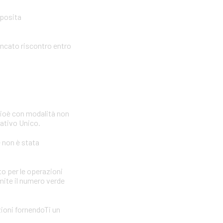
pposita
ancato riscontro entro
cioè con modalità non
icativo Unico.
e non è stata
to per le operazioni
amite il numero verde
zioni fornendoTi un