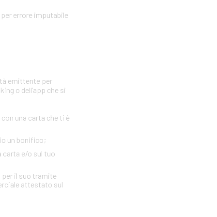
per errore imputabile
età emittente per
king o dell’app che si
con una carta che ti è
io un bonifico;
a carta e/o sul tuo
 per il suo tramite
erciale attestato sul