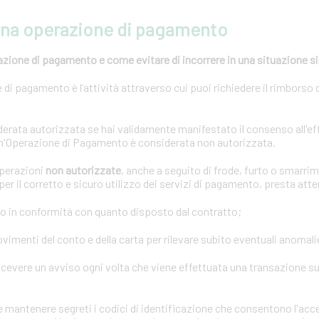
una operazione di pagamento
azione di pagamento e come evitare di incorrere in una situazione s
di pagamento è l’attività attraverso cui puoi richiedere il rimborso 
rata autorizzata se hai validamente manifestato il consenso all'ef
n'Operazione di Pagamento è considerata non autorizzata.
operazioni
non autorizzate
, anche a seguito di frode, furto o smarrim
er il corretto e sicuro utilizzo dei servizi di pagamento, presta att
o in conformità con quanto disposto dal contratto;
imenti del conto e della carta per rilevare subito eventuali anomali
icevere un avviso ogni volta che viene effettuata una transazione sul
mantenere segreti i codici di identificazione che consentono l'acce