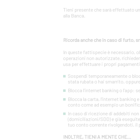
Tieni presente che sarà effettuato u
alla Banca.
Ricorda anche che in caso di furto,
In queste fattispecie è necessario, 
operazioni non autorizzate, richiedere
usa per effettuare i propri pagamenti
Sospendi temporaneamente o blocca 
stata rubata o hai smarrito, oppure 
Blocca l’internet banking o l’app: 
Blocca la carta, l’internet banking 
conto come ad esempio un bonific
In caso di ricezione di addebiti no
(domiciliazioni/SDD) e già eseguite
tuo conto corrente rivolgendoti, il p
INOLTRE, TIENI A MENTE CHE…