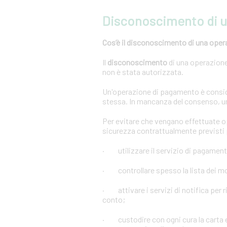
Disconoscimento di 
Cos’è il disconoscimento di una oper
Il
disconoscimento
di una operazione 
non è stata autorizzata.
Un'operazione di pagamento è conside
stessa. In mancanza del consenso, u
Per evitare che vengano effettuate 
sicurezza contrattualmente previsti p
· utilizzare il servizio di pagament
· controllare spesso la lista dei mov
· attivare i servizi di notifica per r
conto;
· custodire con ogni cura la carta e 