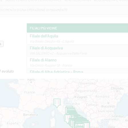
OSCIMENTO DI UNA OPERAZIONE DI PAGAMENTO
FILIALI PIÙ VICINE
Filiale dell'Aquila
Via Beato Cesidio 45 - L'Aquila
Filiale di Acquaviva
VIA SALENTO 42 - Acquaviva Delle Fonti
Filiale di Alanno
Via Errico Ruggieri 18 - Alanno
M evoluto
Filiale di Alba Adriatica - Roma
Via Roma, 13 - Alba Adriatica
Filiale di Altamura
VIA VITTORIO VENETO 79/81 A - Altamura
Filiale di Amantea
STATALE 18/17 - Amantea
Filiale di Andretta
C.SO VITTORIO VENETO 8 - Andretta
Filiale di Andria 1 - Crispi
VIALE CRISPI 50/A - Andria