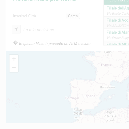
FILIALI PIÙ VI
Filiale dell'A
Via Beato Cesid
Filiale di Ac
VIA SALENTO 42
La mia posizione
Filiale di Ala
Via Errico Ruggi
In questa filiale è presente un ATM evoluto
Filiale di Al
Via Roma, 13 - 
Filiale di Al
+
VIA VITTORIO V
−
Filiale di Am
STATALE 18/17 
Filiale di An
C.SO VITTORIO 
Filiale di And
VIALE CRISPI 50
Filiale di Ars
Viale San Franc
Filiale di Asc
Via Napoli - As
Filiale di At