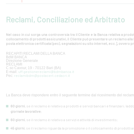
Reclami, Conciliazione ed Arbitrato
Nel caso in cui sorga una controversia tra il Cliente e la Banca relativa a prodot
collocamento di prodotti assicurativi, il Cliente può presentare un reclamo all
posta elettronica certificata (pec), segnalazioni su sito internet, ecc.], ovvero pr
RECAPITI RECLAMI DELLA BANCA
BdM BANCA
Direzione Generale
RECLAMI
C.so Cavour, 19 - 70122 Bari (BA)
uff.gestionereclami@bdmbanca.it
E-mail:
reclamibdm@postacert.cedacri.it
Pec:
La Banca deve rispondere entro il seguente termine dal ricevimento del reclam
60 giorni
, se il reclamo è relativo a prodotti e servizi bancari e finanziari; lad
giornate lavorative
;
60 giorni
, se il reclamo è relativo a servizi e attività di investimento;
45 giorni
, se il reclamo riguarda la promozione o il collocamento di prodotti a