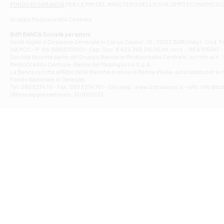
FONDO DI GARANZIA
PER LE PMI DEL MINISTERO DELLO SVILUPPO ECONOMICO (
Contrada Piana 
Gruppo Mediocredito Centrale
Filiale di At
Corso Elio Adria
BdM BANCA Società per azioni
Filiale di Ave
Sede legale e Direzione Generale in Corso Cavour, 19 - 70122 BARI (Italy) - Cod.
IVA MCC - P. IVA 16868201001 - Cap. Soc. € 622.303.241,00 int. vers. - REA 105047 -
VIA PARTENIO 4
Società facente parte del Gruppo Bancario Mediocredito Centrale, iscritto al n. 10
Filiale di Av
MedioCredito Centrale-Banca del Mezzogiorno S.p.A.
La Banca iscritta all'Albo delle Banche presso la Banca d'ltalia, autorizzata per le
VIA F. SAPORITO
Fondo Nazionale di Garanzia.
Filiale di Av
Tel: 080 5274 111 - Fax: 080 5274 751 - Sito web: www.bdmbanca.it - Info: info@b
Piazza Torlonia
Ultimo aggiornamento: 10/01/2023
Filiale di Avi
PIAZZA E. GIAN
Filiale di Bai
VIA G. LIPPIELL
Filiale di Bar
CORSO VITTORIO
Filiale di Ba
VIALE PAPA GIOV
Filiale di Bar
VIA LEMBO 36 C
Filiale di Ba
VIA AMENDOLA 1