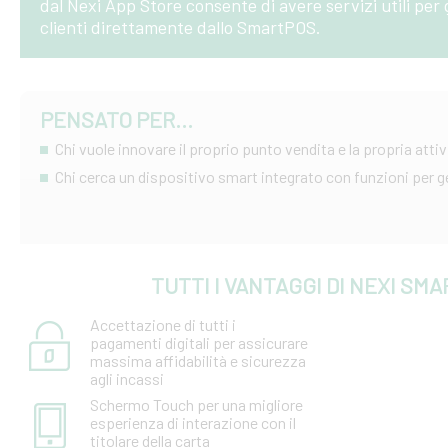
dal Nexi App Store consente di avere servizi utili per g
clienti direttamente dallo SmartPOS.
PENSATO PER...
Chi vuole innovare il proprio punto vendita e la propria attiv
Chi cerca un dispositivo smart integrato con funzioni per ge
TUTTI I VANTAGGI DI NEXI SM
Accettazione di tutti i
pagamenti digitali per assicurare
massima affidabilità e sicurezza
agli incassi
Schermo Touch per una migliore
esperienza di interazione con il
titolare della carta