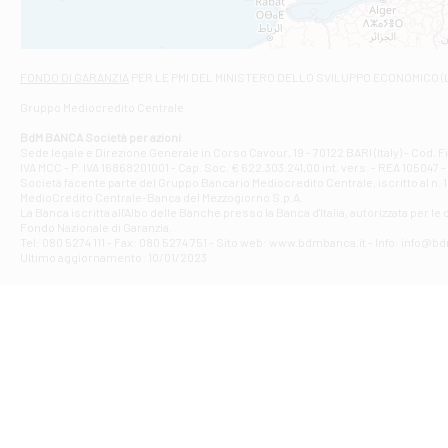
Viale San Franc
Filiale di Asc
Via Napoli - As
Filiale di At
FONDO DI GARANZIA
PER LE PMI DEL MINISTERO DELLO SVILUPPO ECONOMICO (
Contrada Piana 
Gruppo Mediocredito Centrale
Filiale di At
Corso Elio Adria
BdM BANCA Società per azioni
Filiale di Ave
Sede legale e Direzione Generale in Corso Cavour, 19 - 70122 BARI (Italy) - Cod.
IVA MCC - P. IVA 16868201001 - Cap. Soc. € 622.303.241,00 int. vers. - REA 105047 -
VIA PARTENIO 4
Società facente parte del Gruppo Bancario Mediocredito Centrale, iscritto al n. 10
Filiale di Av
MedioCredito Centrale-Banca del Mezzogiorno S.p.A.
La Banca iscritta all'Albo delle Banche presso la Banca d'ltalia, autorizzata per le
VIA F. SAPORITO
Fondo Nazionale di Garanzia.
Filiale di Av
Tel: 080 5274 111 - Fax: 080 5274 751 - Sito web: www.bdmbanca.it - Info: info@b
Piazza Torlonia
Ultimo aggiornamento: 10/01/2023
Filiale di Avi
PIAZZA E. GIAN
Filiale di Bai
VIA G. LIPPIELL
Filiale di Bar
CORSO VITTORIO
Filiale di Ba
VIALE PAPA GIOV
Filiale di Bar