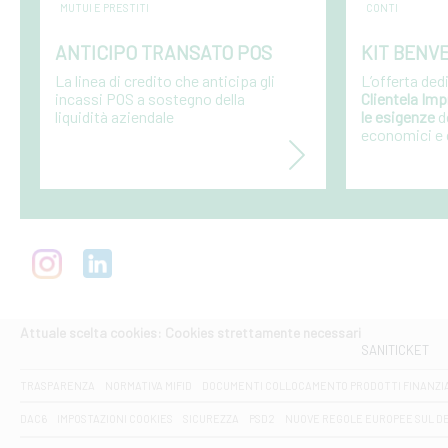
MUTUI E PRESTITI
CONTI
ANTICIPO TRANSATO POS
KIT BENV
La linea di credito che anticipa gli
L’offerta ded
incassi POS a sostegno della
Clientela Im
liquidità aziendale
le esigenze
d
economici e d
Attuale scelta cookies: Cookies strettamente necessari
SANITICKET
TRASPARENZA
NORMATIVA MIFID
DOCUMENTI COLLOCAMENTO PRODOTTI FINANZI
DAC6
IMPOSTAZIONI COOKIES
SICUREZZA
PSD2
NUOVE REGOLE EUROPEE SUL D