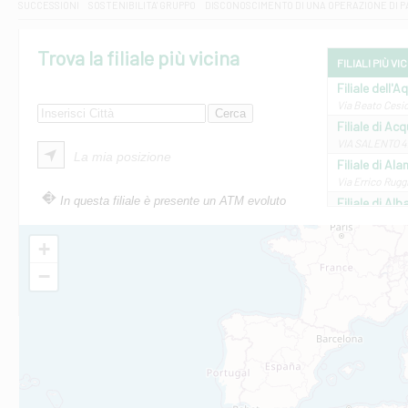
SUCCESSIONI
SOSTENIBILITA' GRUPPO
DISCONOSCIMENTO DI UNA OPERAZIONE DI 
Trova la filiale più vicina
FILIALI PIÙ VI
Filiale dell'A
Via Beato Cesid
Filiale di Ac
VIA SALENTO 42
La mia posizione
Filiale di Ala
Via Errico Ruggi
In questa filiale è presente un ATM evoluto
Filiale di Al
Via Roma, 13 - 
Filiale di Al
+
VIA VITTORIO V
−
Filiale di Am
STATALE 18/17 
Filiale di An
C.SO VITTORIO 
Filiale di And
VIALE CRISPI 50
Filiale di Ars