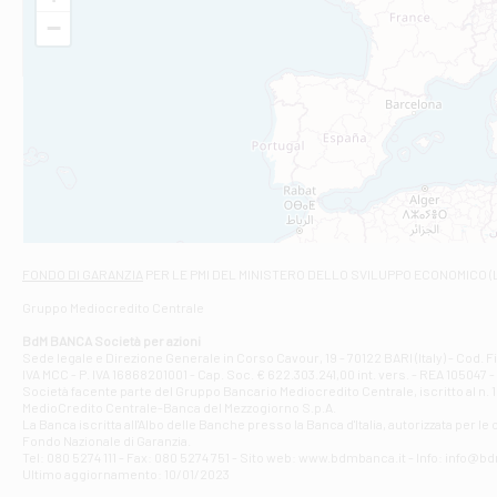
VIA VITTORIO V
−
Filiale di Am
STATALE 18/17 
Filiale di An
C.SO VITTORIO 
Filiale di And
VIALE CRISPI 50
Filiale di Ars
Viale San Franc
Filiale di Asc
Via Napoli - As
Filiale di At
FONDO DI GARANZIA
PER LE PMI DEL MINISTERO DELLO SVILUPPO ECONOMICO (
Contrada Piana 
Gruppo Mediocredito Centrale
Filiale di At
Corso Elio Adria
BdM BANCA Società per azioni
Filiale di Ave
Sede legale e Direzione Generale in Corso Cavour, 19 - 70122 BARI (Italy) - Cod.
IVA MCC - P. IVA 16868201001 - Cap. Soc. € 622.303.241,00 int. vers. - REA 105047 -
VIA PARTENIO 4
Società facente parte del Gruppo Bancario Mediocredito Centrale, iscritto al n. 10
Filiale di Av
MedioCredito Centrale-Banca del Mezzogiorno S.p.A.
La Banca iscritta all'Albo delle Banche presso la Banca d'ltalia, autorizzata per le
VIA F. SAPORITO
Fondo Nazionale di Garanzia.
Filiale di Av
Tel: 080 5274 111 - Fax: 080 5274 751 - Sito web: www.bdmbanca.it - Info: info@b
Piazza Torlonia
Ultimo aggiornamento: 10/01/2023