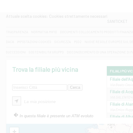
Attuale scelta cookies: Cookies strettamente necessari
SANITICKET
TRASPARENZA
NORMATIVA MIFID
DOCUMENTI COLLOCAMENTO PRODOTTI FINANZI
DAC6
IMPOSTAZIONI COOKIES
SICUREZZA
PSD2
NUOVE REGOLE EUROPEE SUL D
SUCCESSIONI
SOSTENIBILITA' GRUPPO
DISCONOSCIMENTO DI UNA OPERAZIONE DI 
Trova la filiale più vicina
FILIALI PIÙ VI
Filiale dell'A
Via Beato Cesid
Filiale di Ac
VIA SALENTO 42
La mia posizione
Filiale di Ala
Via Errico Ruggi
In questa filiale è presente un ATM evoluto
Filiale di Al
Via Roma, 13 - 
Filiale di Al
+