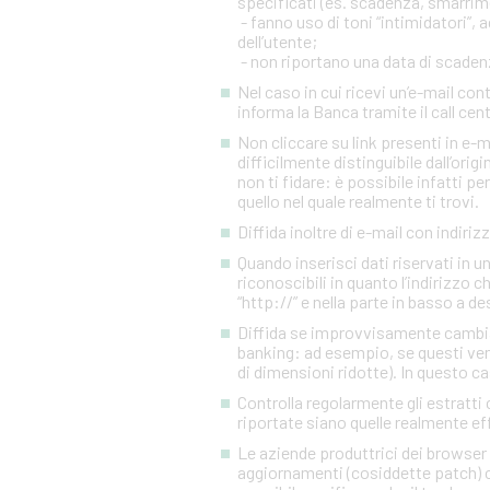
specificati (es. scadenza, smarrim
- fanno uso di toni “intimidatori”
dell’utente;
- non riportano una data di scadenza
Nel caso in cui ricevi un’e-mail c
informa la Banca tramite il call cen
Non cliccare su link presenti in e-
difficilmente distinguibile dall’orig
non ti fidare: è possibile infatti pe
quello nel quale realmente ti trovi.
Diffida inoltre di e-mail con indiriz
Quando inserisci dati riservati in 
riconoscibili in quanto l’indirizzo 
“http://” e nella parte in basso a d
Diffida se improvvisamente cambia l
banking: ad esempio, se questi ven
di dimensioni ridotte). In questo ca
Controlla regolarmente gli estratti 
riportate siano quelle realmente eff
Le aziende produttrici dei browser 
aggiornamenti (cosiddette patch) c