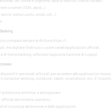
rsonali (es. nome e cognome, data di nascita, codice fiscale )
ere o numeri (1234, abcd...)
ervizi online (conto, email, siti...)
er
 Banking
irizzo compaia sempre la dicitura https://.
i, ma digitare l’indirizzo o usare canali/applicazioni ufficiali.
to di Home banking, utilizzare l’apposita funzione di Logout.
 accesso
dispositivi personali utilizzati per accedere alle applicazioni messe
 il computer desktop, notebook, tablet, smartphone, etc. E’ import
 di protezione antivirus e antispyware
 ufficiali del sistema operativo
tch di sicurezza del browser e delle applicazioni