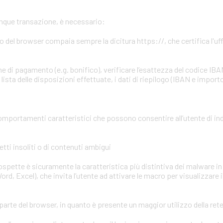
unque transazione, è necessario:
zzo del browser compaia sempre la dicitura https://, che certifica l'uffi
e di pagamento (e.g. bonifico), verificare l’esattezza del codice IBA
ista delle disposizioni effettuate, i dati di riepilogo (IBAN e importo
omportamenti caratteristici che possono consentire all’utente di in
tti insoliti o di contenuti ambigui
 sospette è sicuramente la caratteristica più distintiva dei malware in 
ord, Excel), che invita l’utente ad attivare le macro per visualizzare 
parte del browser, in quanto è presente un maggior utilizzo della ret