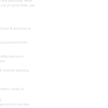
e una sessione, deve
 la propria filiale per
 chiavi di accesso al
società emittente
 della banca e a
ate.
i internet banking.
mento, chiavi di
l:
per motivi non ben