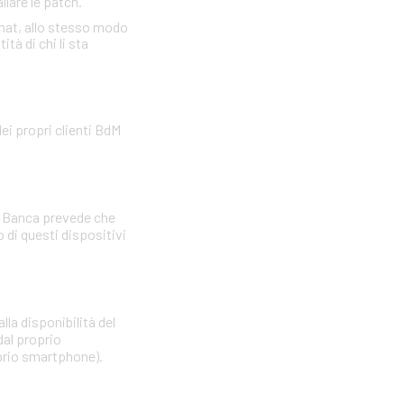
llare le patch.
omat, allo stesso modo
tà di chi li sta
ei propri clienti BdM
La Banca prevede che
di questi dispositivi
lla disponibilità del
dal proprio
oprio smartphone).