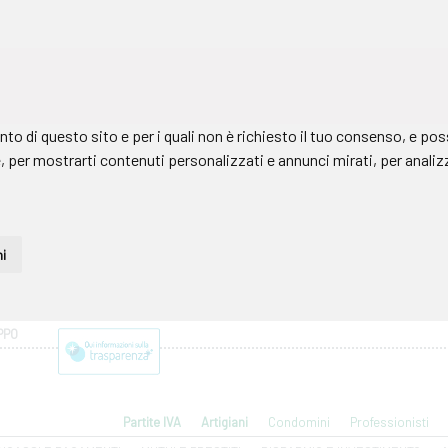
PPO
Partite IVA
Artigiani
Condomini
Professionisti