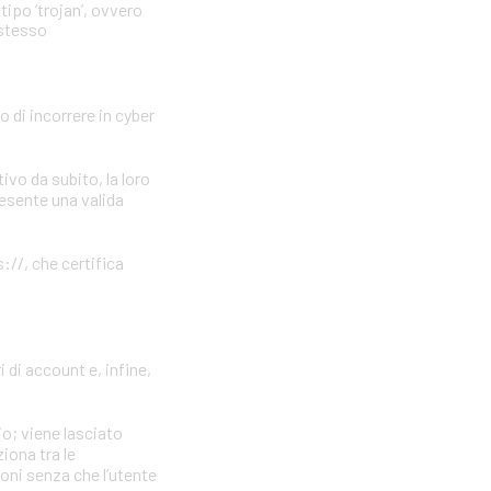
tipo ‘trojan’, ovvero
 stesso
o di incorrere in cyber
vo da subito, la loro
resente una valida
://, che certifica
 di account e, infine,
io; viene lasciato
iona tra le
ioni senza che l’utente