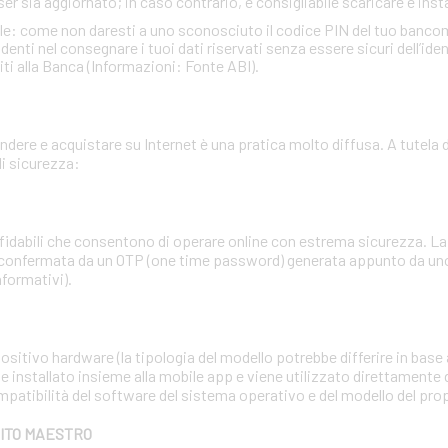
ser sia aggiornato; in caso contrario, è consigliabile scaricare e insta
ale: come non daresti a uno sconosciuto il codice PIN del tuo banc
ti nel consegnare i tuoi dati riservati senza essere sicuri dell’identi
iti alla Banca (Informazioni: Fonte ABI).
dere e acquistare su Internet è una pratica molto diffusa. A tutela d
i sicurezza:
affidabili che consentono di operare online con estrema sicurezza. 
 confermata da un OTP (one time password) generata appunto da uno 
nformativi).
sitivo hardware (la tipologia del modello potrebbe differire in base a
e installato insieme alla mobile app e viene utilizzato direttamente 
mpatibilità del software del sistema operativo e del modello del pr
BITO MAESTRO