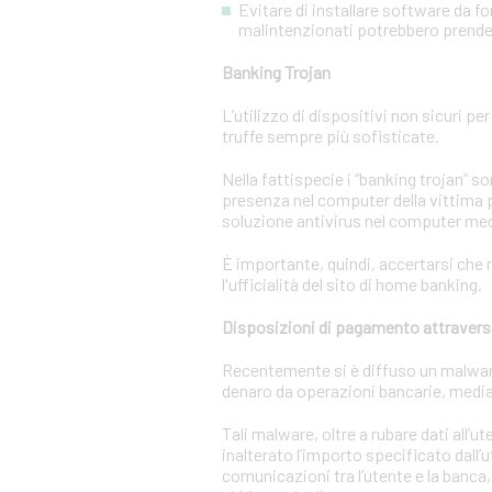
Evitare di installare software da f
malintenzionati potrebbero prendere
Banking Trojan
L’utilizzo di dispositivi non sicuri pe
truffe sempre più sofisticate.
Nella fattispecie i “banking trojan” 
presenza nel computer della vittima p
soluzione antivirus nel computer m
È importante, quindi, accertarsi che n
l'ufficialità del sito di home banking.
Disposizioni di pagamento attravers
Recentemente si è diffuso un malware c
denaro da operazioni bancarie, media
Tali malware, oltre a rubare dati all’
inalterato l’importo specificato dall’
comunicazioni tra l’utente e la banca,