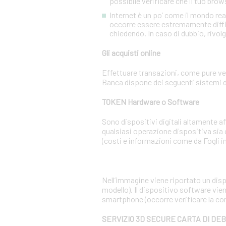
possibile verificare che il tuo brow
Internet è un po’ come il mondo re
occorre essere estremamente diffiden
chiedendo. In caso di dubbio, rivolg
Gli acquisti online
Effettuare transazioni, come pure ven
Banca dispone dei seguenti sistemi d
TOKEN Hardware o Software
Sono dispositivi digitali altamente 
qualsiasi operazione dispositiva sia
(costi e informazioni come da Fogli i
Nell’immagine viene riportato un dispo
modello). Il dispositivo software vien
smartphone (occorre verificare la co
SERVIZIO 3D SECURE CARTA DI DE