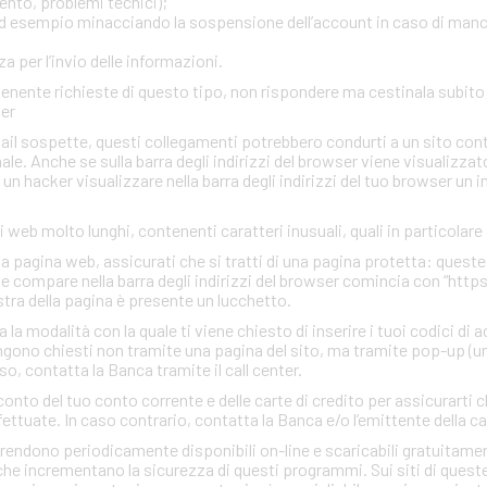
ento, problemi tecnici);
, ad esempio minacciando la sospensione dell’account in caso di man
 per l’invio delle informazioni.
ontenente richieste di questo tipo, non rispondere ma cestinala subi
ter
mail sospette, questi collegamenti potrebbero condurti a un sito con
inale. Anche se sulla barra degli indirizzi del browser viene visualizzato
r un hacker visualizzare nella barra degli indirizzi del tuo browser un 
zi web molto lunghi, contenenti caratteri inusuali, quali in particolare
una pagina web, assicurati che si tratti di una pagina protetta: quest
che compare nella barra degli indirizzi del browser comincia con “http
estra della pagina è presente un lucchetto.
a modalità con la quale ti viene chiesto di inserire i tuoi codici di 
gono chiesti non tramite una pagina del sito, ma tramite pop-up (un
so, contatta la Banca tramite il call center.
conto del tuo conto corrente e delle carte di credito per assicurarti c
ettuate. In caso contrario, contatta la Banca e/o l’emittente della ca
rendono periodicamente disponibili on-line e scaricabili gratuitamen
he incrementano la sicurezza di questi programmi. Sui siti di quest