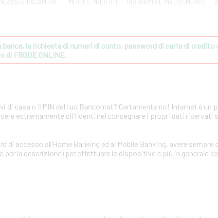
INCASSI E PAGAMENTI
MUTUI E PRESTITI
RISPARMIO E INVESTIMENTO
A
banca, la richiesta di numeri di conto, password di carte di credito o 
ivo di FRODE ONLINE.
avi di casa o il PIN del tuo Bancomat? Certamente no! Internet è un 
ssere estremamente diffidenti nel consegnare i propri dati riservati 
rd di accesso all’Home Banking ed al Mobile Banking, avere sempre c
per la descrizione) per effettuare le dispositive e più in generale co