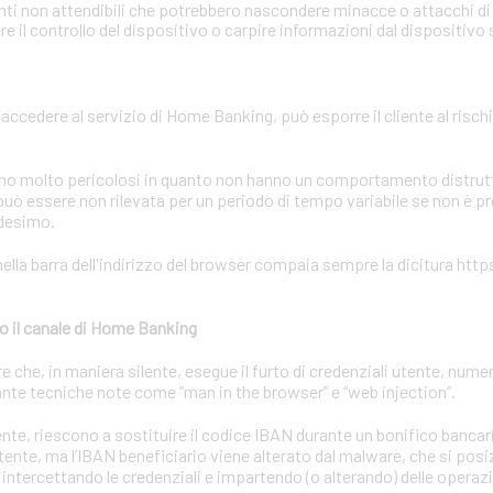
onti non attendibili che potrebbero nascondere minacce o attacchi di 
 il controllo del dispositivo o carpire informazioni dal dispositivo
r accedere al servizio di Home Banking, può esporre il cliente al rischi
sono molto pericolosi in quanto non hanno un comportamento distrutti
uò essere non rilevata per un periodo di tempo variabile se non è p
edesimo.
ella barra dell'indirizzo del browser compaia sempre la dicitura https
o il canale di Home Banking
he, in maniera silente, esegue il furto di credenziali utente, numeri
nte tecniche note come “man in the browser” e “web injection“.
utente, riescono a sostituire il codice IBAN durante un bonifico bancar
utente, ma l’IBAN beneficiario viene alterato dal malware, che si posiz
 intercettando le credenziali e impartendo (o alterando) delle operaz