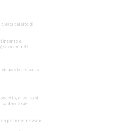
cialità del sito di
N inserito e
) siano corretti.
dividuare la presenza
oggetto, di solito si
il contenuto del
e da parte del malware