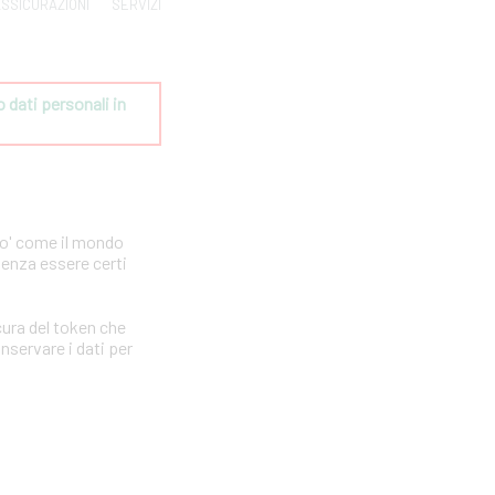
SSICURAZIONI
SERVIZI
dati personali in 
po' come il mondo
senza essere certi
ura del token che
nservare i dati per