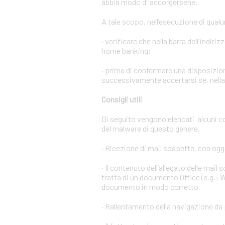
abbia modo di accorgersene.
A tale scopo, nell’esecuzione di qual
· verificare che nella barra dell'indiri
home banking;
· prima di confermare una disposizion
successivamente accertarsi se, nella l
Consigli utili
Di seguito vengono elencati alcuni c
del malware di questo genere.
· Ricezione di mail sospette, con ogge
· Il contenuto dell’allegato delle mail
tratta di un documento Office (e.g.: W
documento in modo corretto
· Rallentamento della navigazione da 