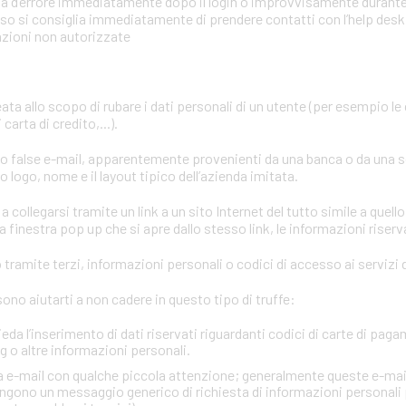
mata d’errore immediatamente dopo il login o improvvisamente durant
aso si consiglia immediatamente di prendere contatti con l’help desk o
azioni non autorizzate
eata allo scopo di rubare i dati personali di un utente (per esempio le
carta di credito,...).
ano false e-mail, apparentemente provenienti da una banca o da una 
 logo, nome e il layout tipico dell’azienda imitata.
a collegarsi tramite un link a un sito Internet del tutto simile a quello
 finestra pop up che si apre dallo stesso link, le informazioni riserv
tramite terzi, informazioni personali o codici di accesso ai servizi d
no aiutarti a non cadere in questo tipo di truffe:
ieda l’inserimento di dati riservati riguardanti codici di carte di paga
 o altre informazioni personali.
via e-mail con qualche piccola attenzione; generalmente queste e-mai
gono un messaggio generico di richiesta di informazioni personali 