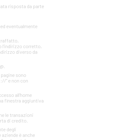
cata risposta da parte
to ed eventualmente
traffatto,
 l’indirizzo corretto,
indirizzo diverso da
 @.
e pagine sono
s://” e non con
accesso all’home
a finestra aggiuntiva
he le transazioni
rta di credito.
te degli
e aziende è anche