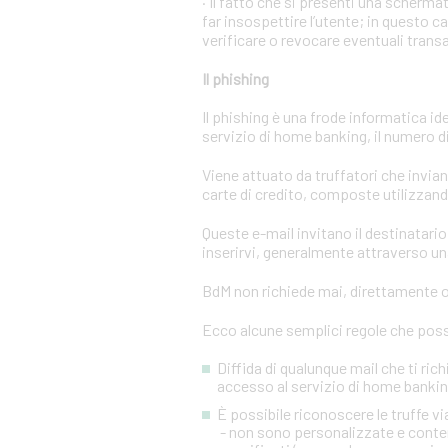
· Il fatto che si presenti una scher
far insospettire l’utente; in questo c
verificare o revocare eventuali trans
Il phishing
Il phishing è una frode informatica id
servizio di home banking, il numero di 
Viene attuato da truffatori che invi
carte di credito, composte utilizzando
Queste e-mail invitano il destinatario 
inserirvi, generalmente attraverso una
BdM non richiede mai, direttamente o 
Ecco alcune semplici regole che posso
Diffida di qualunque mail che ti rich
accesso al servizio di home banking
È possibile riconoscere le truffe 
- non sono personalizzate e conten