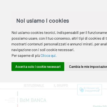
ISTITUZIONALE
IL GRUPPO
Partite IVA