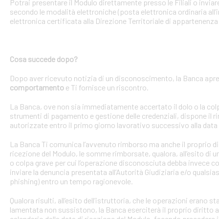
Potrai presentare il Modulo direttamente presso le Filiali o invi
secondo le modalità elettroniche (posta elettronica ordinaria all’i
elettronica certificata alla Direzione Territoriale di appartenenza 
Cosa succede dopo?
Dopo aver ricevuto notizia di un disconoscimento, la Banca apre 
comportamento
e Ti fornisce un riscontro.
La Banca, ove non sia immediatamente accertato il dolo o la colpa 
strumenti di pagamento e gestione delle credenziali, dispone il
autorizzate entro il primo giorno lavorativo successivo alla data 
La Banca Ti comunica l’avvenuto rimborso ma anche il proprio dirit
ricezione del Modulo, le somme rimborsate, qualora, all’esito di 
o colpa grave per cui l’operazione disconosciuta debba invece con
inviare la denuncia presentata all’Autorità Giudiziaria e/o qualsias
phishing) entro un tempo ragionevole.
Qualora risulti, all’esito dell’istruttoria, che le operazioni erano
lamentata non sussistono, la Banca eserciterà il proprio diritto ad
calendario dalla data di ricezione del Modulo, facendo precedere 