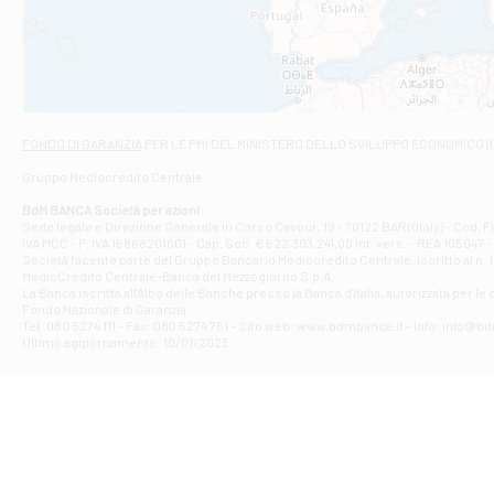
VIALE CRISPI 50
Filiale di Ars
Viale San Franc
Filiale di Asc
Via Napoli - As
Filiale di At
FONDO DI GARANZIA
PER LE PMI DEL MINISTERO DELLO SVILUPPO ECONOMICO (
Contrada Piana 
Gruppo Mediocredito Centrale
Filiale di At
Corso Elio Adria
BdM BANCA Società per azioni
Filiale di Ave
Sede legale e Direzione Generale in Corso Cavour, 19 - 70122 BARI (Italy) - Cod.
IVA MCC - P. IVA 16868201001 - Cap. Soc. € 622.303.241,00 int. vers. - REA 105047 -
VIA PARTENIO 4
Società facente parte del Gruppo Bancario Mediocredito Centrale, iscritto al n. 10
Filiale di Av
MedioCredito Centrale-Banca del Mezzogiorno S.p.A.
La Banca iscritta all'Albo delle Banche presso la Banca d'ltalia, autorizzata per le
VIA F. SAPORITO
Fondo Nazionale di Garanzia.
Filiale di Av
Tel: 080 5274 111 - Fax: 080 5274 751 - Sito web: www.bdmbanca.it - Info: info@b
Piazza Torlonia
Ultimo aggiornamento: 10/01/2023
Filiale di Avi
PIAZZA E. GIAN
Filiale di Bai
VIA G. LIPPIELL
Filiale di Bar
CORSO VITTORIO