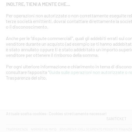
INOLTRE, TIENI A MENTE CHE…
Per operazioni non autorizzate o non correttamente eseguite rel
terze società emittenti, dovrai contattare direttamente la soci
o il disconoscimento.
Anche per le “dispute commerciali”, quali gli addebiti errati sul 
venditore durante un acquisto (ad esempio se ti hanno addebitato
è stato annullato oppure ti è stato addebitato un importo superio
venditore per ottenere il rimborso della somma.
Per ogni ulteriore informazione e chiarimento in tema di discon
consultare l’apposita “
Guida sulle operazioni non autorizzate o 
Trasparenza del sito.
Attuale scelta cookies: Cookies strettamente necessari
SANITICKET
TRASPARENZA
NORMATIVA MIFID
DOCUMENTI COLLOCAMENTO PRODOTTI FINANZI