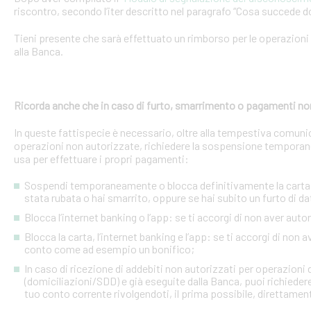
riscontro, secondo l’iter descritto nel paragrafo “Cosa succede d
Tieni presente che sarà effettuato un rimborso per le operazion
alla Banca.
Ricorda anche che in caso di furto, smarrimento o pagamenti no
In queste fattispecie è necessario, oltre alla tempestiva comuni
operazioni non autorizzate, richiedere la sospensione temporanea o
usa per effettuare i propri pagamenti:
Sospendi temporaneamente o blocca definitivamente la carta: s
stata rubata o hai smarrito, oppure se hai subito un furto di dat
Blocca l’internet banking o l’app: se ti accorgi di non aver a
Blocca la carta, l’internet banking e l’app: se ti accorgi di non 
conto come ad esempio un bonifico;
In caso di ricezione di addebiti non autorizzati per operazioni
(domiciliazioni/SDD) e già eseguite dalla Banca, puoi richieder
tuo conto corrente rivolgendoti, il prima possibile, direttamente 