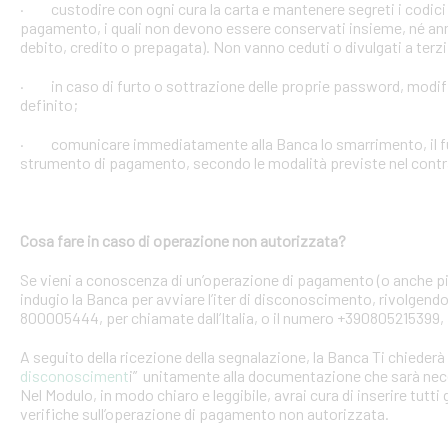
· custodire con ogni cura la carta e mantenere segreti i codici 
pagamento, i quali non devono essere conservati insieme, né anno
debito, credito o prepagata). Non vanno ceduti o divulgati a terzi
· in caso di furto o sottrazione delle proprie password, mod
definito;
· comunicare immediatamente alla Banca lo smarrimento, il furt
strumento di pagamento, secondo le modalità previste nel contra
Cosa fare in caso di operazione non autorizzata?
Se vieni a conoscenza di un’operazione di pagamento (o anche pi
indugio la Banca per avviare l’iter di disconoscimento, rivolgendoT
800005444, per chiamate dall’Italia, o il numero +390805215399, 
A seguito della ricezione della segnalazione, la Banca Ti chiederà 
disconosciment
i” unitamente alla documentazione che sarà nece
Nel Modulo, in modo chiaro e leggibile, avrai cura di inserire tutti 
verifiche sull’operazione di pagamento non autorizzata.