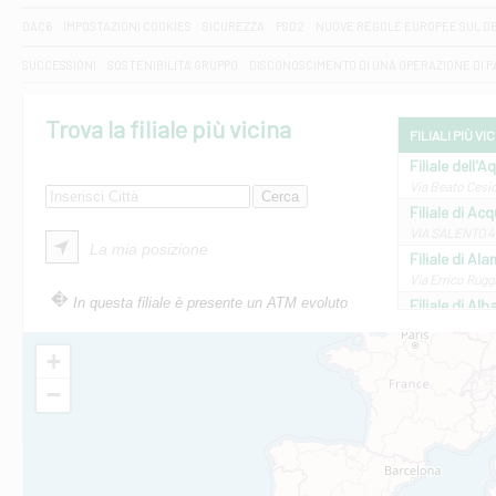
DAC6
IMPOSTAZIONI COOKIES
SICUREZZA
PSD2
NUOVE REGOLE EUROPEE SUL D
SUCCESSIONI
SOSTENIBILITA' GRUPPO
DISCONOSCIMENTO DI UNA OPERAZIONE DI 
Trova la filiale più vicina
FILIALI PIÙ VI
Filiale dell'A
Via Beato Cesid
Filiale di Ac
VIA SALENTO 42
La mia posizione
Filiale di Ala
Via Errico Ruggi
In questa filiale è presente un ATM evoluto
Filiale di Al
Via Roma, 13 - 
Filiale di Al
+
VIA VITTORIO V
−
Filiale di Am
STATALE 18/17 
Filiale di An
C.SO VITTORIO 
Filiale di And