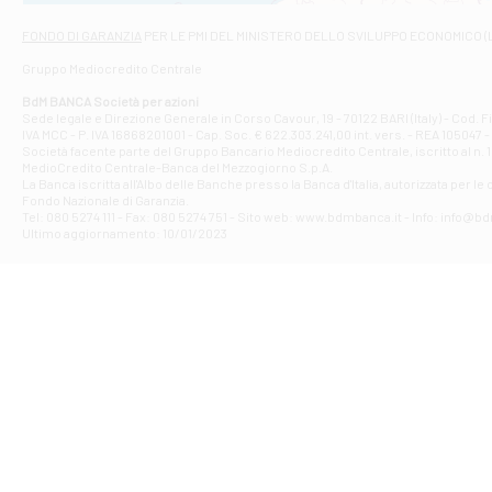
Via Napoli - As
Filiale di At
FONDO DI GARANZIA
PER LE PMI DEL MINISTERO DELLO SVILUPPO ECONOMICO (
Contrada Piana 
Gruppo Mediocredito Centrale
Filiale di At
Corso Elio Adria
BdM BANCA Società per azioni
Filiale di Ave
Sede legale e Direzione Generale in Corso Cavour, 19 - 70122 BARI (Italy) - Cod.
IVA MCC - P. IVA 16868201001 - Cap. Soc. € 622.303.241,00 int. vers. - REA 105047 -
VIA PARTENIO 4
Società facente parte del Gruppo Bancario Mediocredito Centrale, iscritto al n. 10
Filiale di Av
MedioCredito Centrale-Banca del Mezzogiorno S.p.A.
La Banca iscritta all'Albo delle Banche presso la Banca d'ltalia, autorizzata per le
VIA F. SAPORITO
Fondo Nazionale di Garanzia.
Filiale di Av
Tel: 080 5274 111 - Fax: 080 5274 751 - Sito web: www.bdmbanca.it - Info: info@b
Piazza Torlonia
Ultimo aggiornamento: 10/01/2023
Filiale di Avi
PIAZZA E. GIAN
Filiale di Bai
VIA G. LIPPIELL
Filiale di Bar
CORSO VITTORIO
Filiale di Ba
VIALE PAPA GIOV
Filiale di Bar
VIA LEMBO 36 C
Filiale di Ba