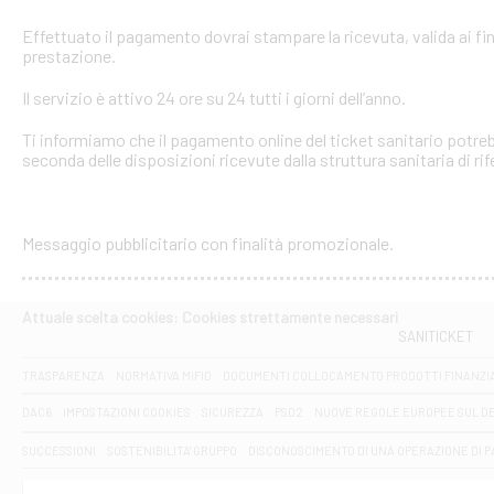
Effettuato il pagamento dovrai stampare la ricevuta, valida ai fin
prestazione.
Il servizio è attivo 24 ore su 24 tutti i giorni dell’anno.
Ti informiamo che il pagamento online del ticket sanitario potreb
seconda delle disposizioni ricevute dalla struttura sanitaria di ri
Messaggio pubblicitario con finalità promozionale.
Attuale scelta cookies: Cookies strettamente necessari
SANITICKET
TRASPARENZA
NORMATIVA MIFID
DOCUMENTI COLLOCAMENTO PRODOTTI FINANZI
DAC6
IMPOSTAZIONI COOKIES
SICUREZZA
PSD2
NUOVE REGOLE EUROPEE SUL D
SUCCESSIONI
SOSTENIBILITA' GRUPPO
DISCONOSCIMENTO DI UNA OPERAZIONE DI 