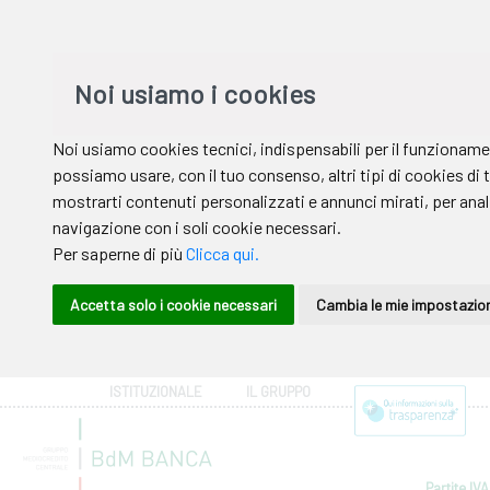
ISTITUZIONALE
IL GRUPPO
Partite IVA