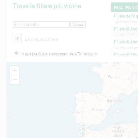
Trova la filiale più vicina
FILIALI PIÙ VI
Filiale dell'A
Via Beato Cesid
Filiale di Ac
VIA SALENTO 42
La mia posizione
Filiale di Ala
Via Errico Ruggi
In questa filiale è presente un ATM evoluto
Filiale di Al
Via Roma, 13 - 
Filiale di Al
+
VIA VITTORIO V
−
Filiale di Am
STATALE 18/17 
Filiale di An
C.SO VITTORIO 
Filiale di And
VIALE CRISPI 50
Filiale di Ars
Viale San Franc
Filiale di Asc