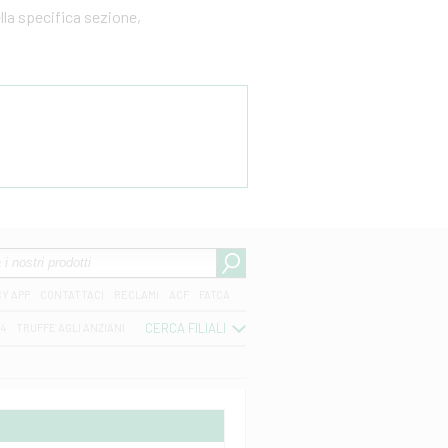
ella specifica sezione,
CY APP
CONTATTACI
RECLAMI
ACF
FATCA
CERCA FILIALI
04
TRUFFE AGLI ANZIANI