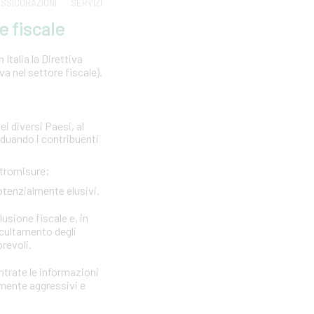
SSICURAZIONI
SERVIZI
e fiscale
Italia la Direttiva
 nel settore fiscale).
ei diversi Paesi, al
viduando i contribuenti
ntromisure;
otenzialmente elusivi.
lusione fiscale e, in
ccultamento degli
orevoli.
Entrate le informazioni
rmente aggressivi e