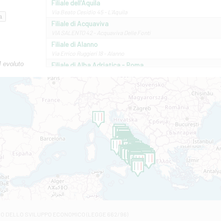
Filiale dell'Aquila
Via Beato Cesidio 45 - L'Aquila
Filiale di Acquaviva
VIA SALENTO 42 - Acquaviva Delle Fonti
Filiale di Alanno
Via Errico Ruggieri 18 - Alanno
M evoluto
Filiale di Alba Adriatica - Roma
Via Roma, 13 - Alba Adriatica
Filiale di Altamura
VIA VITTORIO VENETO 79/81 A - Altamura
Filiale di Amantea
STATALE 18/17 - Amantea
Filiale di Andretta
C.SO VITTORIO VENETO 8 - Andretta
Filiale di Andria 1 - Crispi
VIALE CRISPI 50/A - Andria
Filiale di Arsita
Viale San Francesco 6/b - Arsita
Filiale di Ascoli Piceno
Via Napoli - Ascoli Piceno
Filiale di Atessa
RO DELLO SVILUPPO ECONOMICO (LEGGE 662/96)
Contrada Piana La Fara - Via per Piazzano snc - Atessa