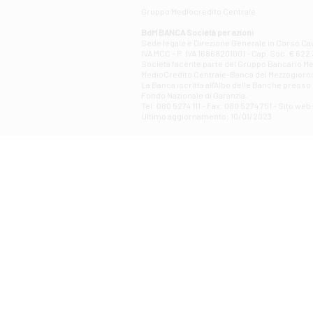
Gruppo Mediocredito Centrale
BdM BANCA Società per azioni
Sede legale e Direzione Generale in Corso Cavo
IVA MCC - P. IVA 16868201001 - Cap. Soc. € 622.3
Società facente parte del Gruppo Bancario Medio
MedioCredito Centrale-Banca del Mezzogiorno
La Banca iscritta all'Albo delle Banche presso l
Fondo Nazionale di Garanzia.
Tel: 080 5274 111 - Fax: 080 5274 751 - Sito w
Ultimo aggiornamento: 10/01/2023