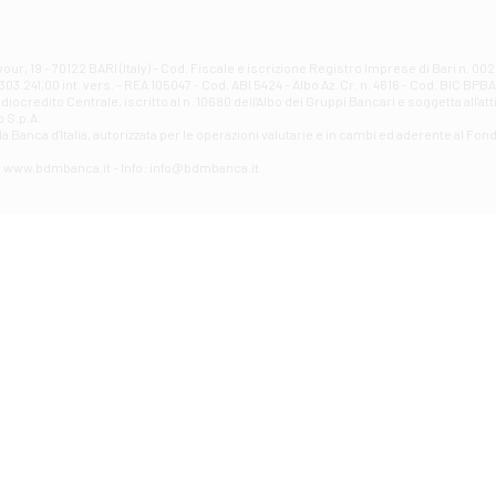
Filiale di Atri - Corso Adriano
Corso Elio Adriano, 1 - Atri
Filiale di Avellino - Partenio
ur, 19 - 70122 BARI (Italy) - Cod. Fiscale e iscrizione Registro Imprese di Bari n. 
03.241,00 int. vers. - REA 105047 - Cod. ABI 5424 - Albo Az. Cr. n. 4616 - Cod. BIC BPB
VIA PARTENIO 48 - Avellino
credito Centrale, iscritto al n. 10680 dell'Albo dei Gruppi Bancari e soggetta all'att
Filiale di Aversa
 S.p.A.
a Banca d'ltalia, autorizzata per le operazioni valutarie e in cambi ed aderente al Fond
VIA F. SAPORITO, 27/A - Aversa
Filiale di Avezzano - Piazza Torlonia
eb: www.bdmbanca.it - Info: info@bdmbanca.it
Piazza Torlonia - Avezzano
Filiale di Avigliano
PIAZZA E. GIANTURCO 49 - Avigliano
Filiale di Baiano
VIA G. LIPPIELLO 33 - Baiano
Filiale di Bari - Corso Vittorio Emanuele II
CORSO VITTORIO EMANUELE II, 86 - Bari
Filiale di Bari 10 - Papa Giovanni
VIALE PAPA GIOVANNI XXIII 131 - Bari
Filiale di Bari 11 - Lembo
VIA LEMBO 36 C/H - Bari
Filiale di Bari 2 - Amendola
VIA AMENDOLA 193/A - Bari
Filiale di Bari 4 - Poggiofranco