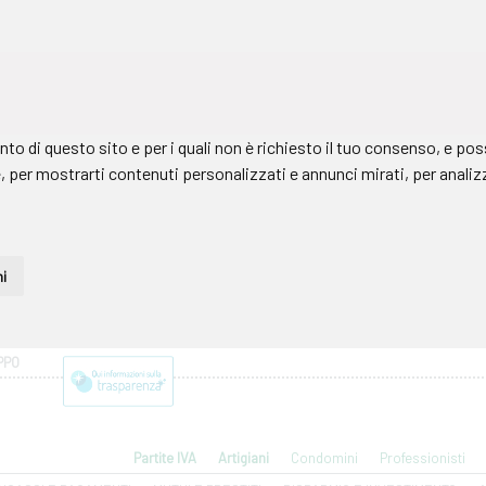
PPO
Partite IVA
Artigiani
Condomini
Professionisti