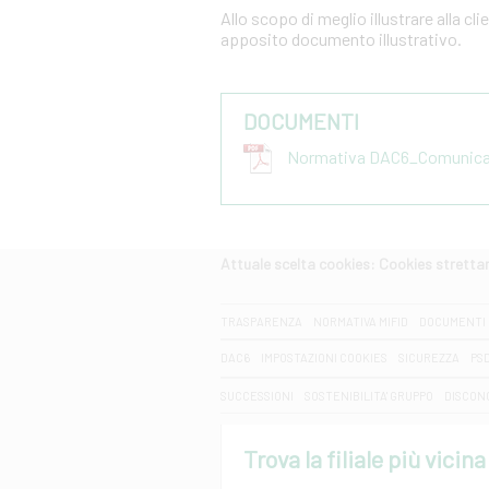
Allo scopo di meglio illustrare alla cl
apposito documento illustrativo.
DOCUMENTI
Normativa DAC6_Comunicazi
Attuale scelta cookies: Cookies strett
CERCA
TRASPARENZA
NORMATIVA MIFID
DOCUMENTI 
DAC6
IMPOSTAZIONI COOKIES
SICUREZZA
PS
SUCCESSIONI
SOSTENIBILITA' GRUPPO
DISCON
Trova la filiale più vicina