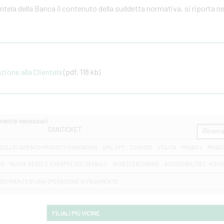
ientela della Banca il contenuto della suddetta normativa, si riporta n
one alla Clientela
(pdf, 118 kb)
amente necessari
SANITICKET
COLLOCAMENTO PRODOTTI FINANZIARI
AML-CFT
COOKIES
UTILITÀ
PRIVACY
PRIVA
D2
NUOVE REGOLE EUROPEE SUL DEFAULT
WHISTLEBLOWING
ACCESSIBILITA' L. 4/20
OSCIMENTO DI UNA OPERAZIONE DI PAGAMENTO
FILIALI PIÙ VICINE