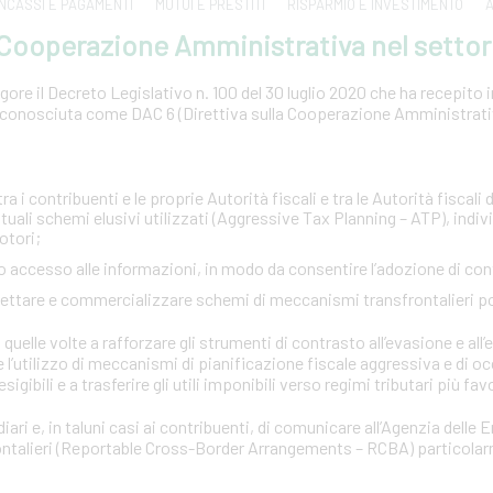
INCASSI E PAGAMENTI
MUTUI E PRESTITI
RISPARMIO E INVESTIMENTO
A
a Cooperazione Amministrativa nel settor
ore il Decreto Legislativo n. 100 del 30 luglio 2020 che ha recepito in 
conosciuta come DAC 6 (Direttiva sulla Cooperazione Amministrativa
:
a i contribuenti e le proprie Autorità fiscali e tra le Autorità fiscali d
tuali schemi elusivi utilizzati (Aggressive Tax Planning – ATP), indi
otori;
pido accesso alle informazioni, in modo da consentire l’adozione di co
ogettare e commercializzare schemi di meccanismi transfrontalieri p
quelle volte a rafforzare gli strumenti di contrasto all’evasione e all’e
e l’utilizzo di meccanismi di pianificazione fiscale aggressiva e di o
esigibili e a trasferire gli utili imponibili verso regimi tributari più fav
iari e, in taluni casi ai contribuenti, di comunicare all’Agenzia delle 
rontalieri (Reportable Cross-Border Arrangements – RCBA) particola