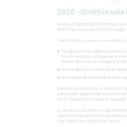
CONTI
DAC6 – Direttiva sull
In data 26 agosto 2020 è entrato in vig
dell’Unione Europea 2018/822 meglio 
Tale direttiva si pone come obiettivi
il miglioramento della trasparenza tr
fine di renderle consapevoli di even
che ne fanno uso e i soggetti prom
fornire alle Autorità fiscali un ra
dissuadere gli intermediari dal pr
Pertanto la normativa si inserisce tra 
particolare, quelli mirati a combatter
attivi, finalizzati a ridurre le imposte 
A tale scopo, è richiesto agli intermed
relative a meccanismi fiscali transf
che soddisfino determinati criteri.