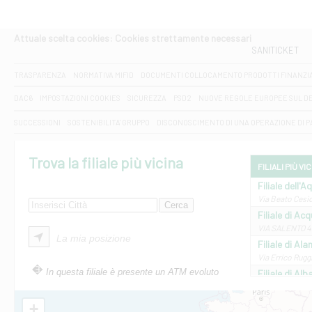
Attuale scelta cookies: Cookies strettamente necessari
SANITICKET
TRASPARENZA
NORMATIVA MIFID
DOCUMENTI COLLOCAMENTO PRODOTTI FINANZI
DAC6
IMPOSTAZIONI COOKIES
SICUREZZA
PSD2
NUOVE REGOLE EUROPEE SUL D
SUCCESSIONI
SOSTENIBILITA' GRUPPO
DISCONOSCIMENTO DI UNA OPERAZIONE DI 
Trova la filiale più vicina
FILIALI PIÙ VI
Filiale dell'A
Via Beato Cesid
Filiale di Ac
VIA SALENTO 42
La mia posizione
Filiale di Ala
Via Errico Ruggi
In questa filiale è presente un ATM evoluto
Filiale di Al
Via Roma, 13 - 
Filiale di Al
+