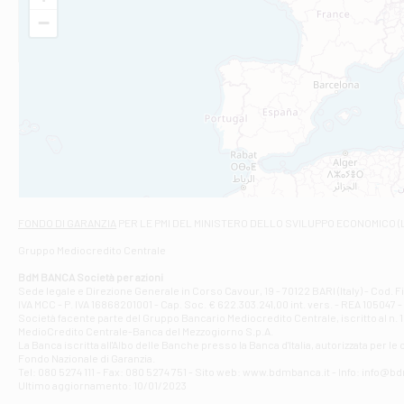
VIA VITTORIO V
−
Filiale di Am
STATALE 18/17 
Filiale di An
C.SO VITTORIO 
Filiale di And
VIALE CRISPI 50
Filiale di Ars
Viale San Franc
Filiale di Asc
Via Napoli - As
Filiale di At
FONDO DI GARANZIA
PER LE PMI DEL MINISTERO DELLO SVILUPPO ECONOMICO (
Contrada Piana 
Gruppo Mediocredito Centrale
Filiale di At
Corso Elio Adria
BdM BANCA Società per azioni
Filiale di Ave
Sede legale e Direzione Generale in Corso Cavour, 19 - 70122 BARI (Italy) - Cod.
IVA MCC - P. IVA 16868201001 - Cap. Soc. € 622.303.241,00 int. vers. - REA 105047 -
VIA PARTENIO 4
Società facente parte del Gruppo Bancario Mediocredito Centrale, iscritto al n. 10
Filiale di Av
MedioCredito Centrale-Banca del Mezzogiorno S.p.A.
La Banca iscritta all'Albo delle Banche presso la Banca d'ltalia, autorizzata per le
VIA F. SAPORITO
Fondo Nazionale di Garanzia.
Filiale di Av
Tel: 080 5274 111 - Fax: 080 5274 751 - Sito web: www.bdmbanca.it - Info: info@b
Piazza Torlonia
Ultimo aggiornamento: 10/01/2023