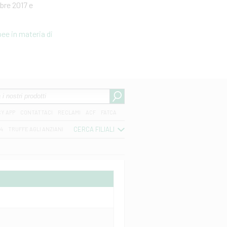
bre 2017 e
ee in materia di
CY APP
CONTATTACI
RECLAMI
ACF
FATCA
CERCA FILIALI
04
TRUFFE AGLI ANZIANI