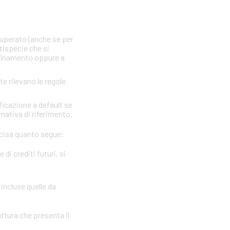
 superato (anche se per
ttispecie che si
nfinamento oppure a
te rilevano le regole
ficazione a default se
rmativa di riferimento.
precisa quanto segue:
i crediti futuri, si
(incluse quelle da
attura che presenta il