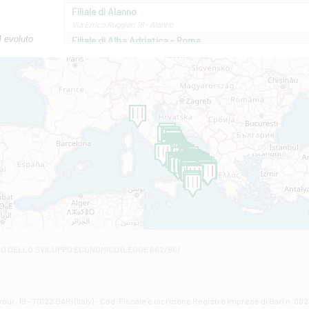
Filiale di Alanno
Via Errico Ruggieri 18 - Alanno
M evoluto
Filiale di Alba Adriatica - Roma
Via Roma, 13 - Alba Adriatica
Filiale di Altamura
VIA VITTORIO VENETO 79/81 A - Altamura
Filiale di Amantea
STATALE 18/17 - Amantea
Filiale di Andretta
C.SO VITTORIO VENETO 8 - Andretta
Filiale di Andria 1 - Crispi
VIALE CRISPI 50/A - Andria
Filiale di Arsita
Viale San Francesco 6/b - Arsita
Filiale di Ascoli Piceno
Via Napoli - Ascoli Piceno
Filiale di Atessa
RO DELLO SVILUPPO ECONOMICO (LEGGE 662/96)
Contrada Piana La Fara - Via per Piazzano snc - Atessa
Filiale di Atri - Corso Adriano
Corso Elio Adriano, 1 - Atri
Filiale di Avellino - Partenio
ur, 19 - 70122 BARI (Italy) - Cod. Fiscale e iscrizione Registro Imprese di Bari n. 