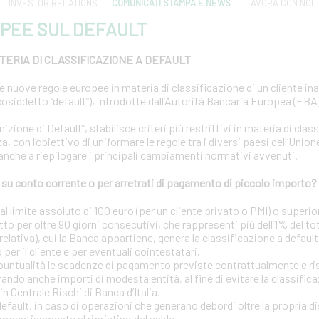
INVESTOR RELATIONS
COMUNICATI STAMPA E NEWS
LAVORA CON NOI
PEE SUL DEFAULT
ERIA DI CLASSIFICAZIONE A DEFAULT
le nuove regole europee in materia di classificazione di un cliente i
osiddetto “default”), introdotte dall’Autorità Bancaria Europea (EBA) 
ione di Default”, stabilisce criteri più restrittivi in materia di clas
a, con l’obiettivo di uniformare le regole tra i diversi paesi dell’Uni
 anche a riepilogare i principali cambiamenti normativi avvenuti.
u conto corrente o per arretrati di pagamento di piccolo importo?
 limite assoluto di 100 euro (per un cliente privato o PMI) o superior
tto per oltre 90 giorni consecutivi, che rappresenti più dell’1% del to
elativa), cui la Banca appartiene, genera la classificazione a default
o per il cliente e per eventuali cointestatari.
puntualità le scadenze di pagamento previste contrattualmente e risp
ando anche importi di modesta entità, al fine di evitare la classific
in Centrale Rischi di Banca d’Italia.
 default, in caso di operazioni che generano debordi oltre la propria d
mpestivamente al ripristino del saldo.