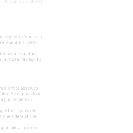
SOSTENIBILITA' GRUPPO
nadempiente rispetto a
e recepite a livello
sificazione a default
one Europea. Di seguito
e al limite assoluto
tale delle esposizioni
 e può rendere in
ettare il piano di
azione a default che
isponibilità in conto