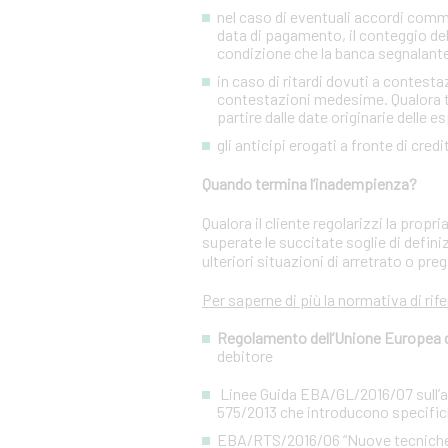
nel caso di eventuali accordi commer
data di pagamento, il conteggio del
condizione che la banca segnalant
in caso di ritardi dovuti a contesta
contestazioni medesime. Qualora tal
partire dalle date originarie delle e
gli anticipi erogati a fronte di cred
Quando termina l’inadempienza?
Qualora il cliente regolarizzi la prop
superate le succitate soglie di defini
ulteriori situazioni di arretrato o preg
Per saperne di più la normativa di rif
Regolamento dell’Unione Europea del
debitore
Linee Guida EBA/GL/2016/07 sull’app
575/2013 che introducono specifiche
EBA/RTS/2016/06 “Nuove tecniche di 