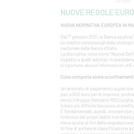
CHI SIAMO
NUOVE REGOLE EURO
NUOVA NORMATIVA EUROPEA IN MAT
Dal 1° gennaio 2021, la Banca applica 
un credito concessogli dalla stessa (c
nazionale dalla Banca d’Italia.
La disciplina, nota come “Nuova Definiz
rispetto a quelli adottati in precedenz
si riportano alcune informazioni utili
Cosa comporta avere sconfinamenti s
Un arretrato di pagamento superiore al
pari a 500 euro per le imprese, protra
verso il Gruppo Bancario MCC (soglia r
futuro più difficile l’accesso al credit
È fondamentale, quindi, onorare con 
rimborso dei propri debiti non trascur
rileva anche ai fini della segnalazione 
Al fine di evitare la classificazione a
corrente, è necessario provvedere te