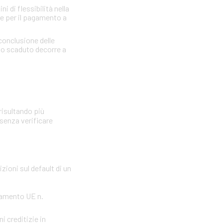
 di flessibilità nella
re per il pagamento a
 conclusione delle
llo scaduto decorre a
risultando più
 senza verificare
zioni sul default di un
olamento UE n.
i creditizie in