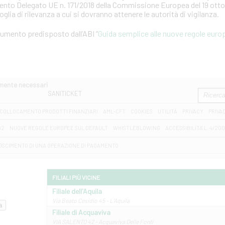
mento Delegato UE n. 171/2018 della Commissione Europea del 19 otto
soglia di rilevanza a cui si dovranno attenere le autorità di vigilanza.
ocumento predisposto dall’ABI “
Guida semplice alle nuove regole europ
amente necessari
SANITICKET
COLLOCAMENTO PRODOTTI FINANZIARI
AML-CFT
COOKIES
UTILITÀ
PRIVACY
PRIVA
D2
NUOVE REGOLE EUROPEE SUL DEFAULT
WHISTLEBLOWING
ACCESSIBILITA' L. 4/20
OSCIMENTO DI UNA OPERAZIONE DI PAGAMENTO
FILIALI PIÙ VICINE
Filiale dell'Aquila
Via Beato Cesidio 45 - L'Aquila
Filiale di Acquaviva
VIA SALENTO 42 - Acquaviva Delle Fonti