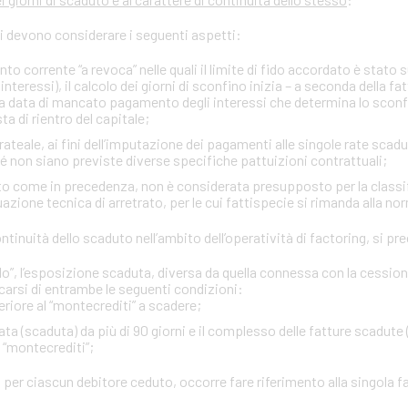
si devono considerare i seguenti aspetti:
onto corrente “a revoca” nelle quali il limite di fido accordato è stato
interessi), il calcolo dei giorni di sconfino inizia – a seconda della fa
rima data di mancato pagamento degli interessi che determina lo sco
ta di rientro del capitale;
ateale, ai fini dell’imputazione dei pagamenti alle singole rate scadu
ché non siano previste diverse specifiche pattuizioni contrattuali;
itto come in precedenza, non è considerata presupposto per la classi
zione tecnica di arretrato, per le cui fattispecie si rimanda alla no
 continuità dello scaduto nell’ambito dell’operatività di factoring, si 
”, l’esposizione scaduta, diversa da quella connessa con la cessione d
carsi di entrambe le seguenti condizioni:
eriore al “montecrediti” a scadere;
ta (scaduta) da più di 90 giorni e il complesso delle fatture scadute 
l “montecrediti”;
 per ciascun debitore ceduto, occorre fare riferimento alla singola f