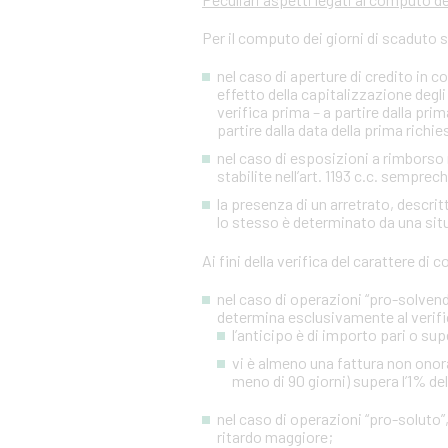
Per il computo dei giorni di scaduto 
nel caso di aperture di credito in c
effetto della capitalizzazione degli 
verifica prima – a partire dalla p
partire dalla data della prima richies
nel caso di esposizioni a rimborso r
stabilite nell’art. 1193 c.c. sempre
la presenza di un arretrato, descr
lo stesso è determinato da una situa
Ai fini della verifica del carattere di
nel caso di operazioni “pro-solvendo
determina esclusivamente al verifi
l’anticipo è di importo pari o sup
vi è almeno una fattura non onora
meno di 90 giorni) supera l’1% de
nel caso di operazioni “pro-soluto”,
ritardo maggiore;