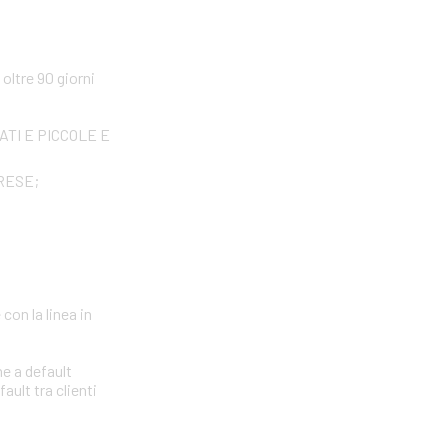
ltre 90 giorni
IVATI E PICCOLE E
PRESE;
con la linea in
ne a default
ault tra clienti