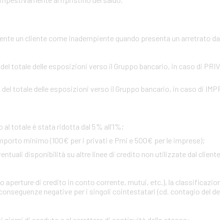
te un cliente come inadempiente quando presenta un arretrato da o
 del totale delle esposizioni verso il Gruppo bancario, in caso di PR
 del totale delle esposizioni verso il Gruppo bancario, in caso di IM
 al totale è stata ridotta dal 5% all’1%;
importo minimo (100€ per i privati e Pmi e 500€ per le imprese);
uali disponibilità su altre linee di credito non utilizzate dal cliente 
 aperture di credito in conto corrente, mutui, etc.), la classificazio
onseguenze negative per i singoli cointestatari (cd. contagio del def
i giorni di scaduto e al carattere di continuità dello stesso
: