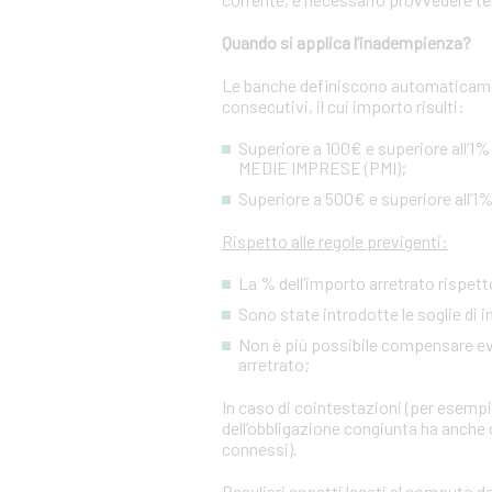
Quando si applica l’inadempienza?
Le banche definiscono automaticamen
consecutivi, il cui importo risulti:
Superiore a 100€ e superiore all’1%
MEDIE IMPRESE (PMI);
Superiore a 500€ e superiore all’1%
Rispetto alle regole previgenti:
La % dell’importo arretrato rispetto
Sono state introdotte le soglie di 
Non è più possibile compensare event
arretrato;
In caso di cointestazioni (per esempio
dell’obbligazione congiunta ha anche c
connessi).
Peculiari aspetti legati al computo de