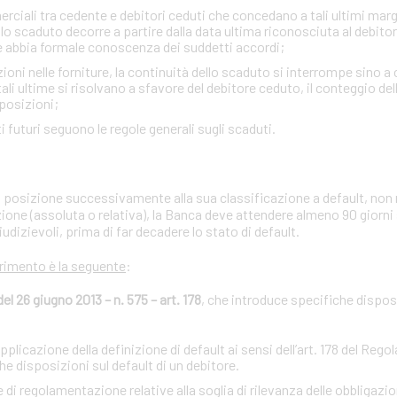
ciali tra cedente e debitori ceduti che concedano a tali ultimi margini
lo scaduto decorre a partire dalla data ultima riconosciuta al debito
e abbia formale conoscenza dei suddetti accordi;
zioni nelle forniture, la continuità dello scaduto si interrompe sino a
i ultime si risolvano a sfavore del debitore ceduto, il conteggio de
sposizioni;
iti futuri seguono le regole generali sugli scaduti.
ria posizione successivamente alla sua classificazione a default, non 
zione (assoluta o relativa), la Banca deve attendere almeno 90 giorni
iudizievoli, prima di far decadere lo stato di default.
erimento è la seguente
:
 26 giugno 2013 – n. 575 – art. 178
, che introduce specifiche disposi
licazione della definizione di default ai sensi dell’art. 178 del Reg
 disposizioni sul default di un debitore.
regolamentazione relative alla soglia di rilevanza delle obbligazion