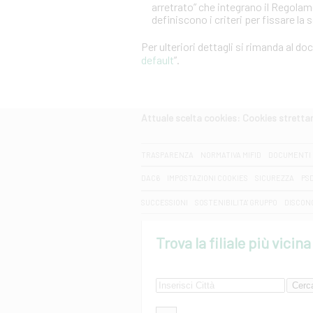
arretrato” che integrano il Regola
definiscono i criteri per fissare la 
Per ulteriori dettagli si rimanda al d
default
”.
Attuale scelta cookies: Cookies strett
CERCA
TRASPARENZA
NORMATIVA MIFID
DOCUMENTI 
DAC6
IMPOSTAZIONI COOKIES
SICUREZZA
PS
SUCCESSIONI
SOSTENIBILITA' GRUPPO
DISCON
Trova la filiale più vicina