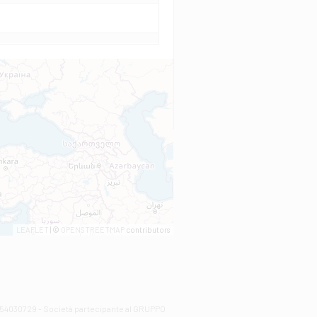
LEAFLET
| ©
OPENSTREETMAP
contributors
00254030729 - Società partecipante al GRUPPO