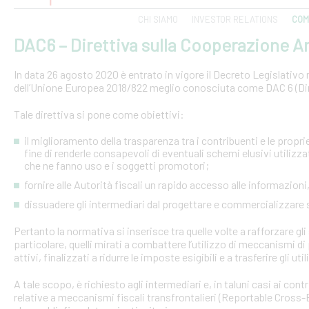
CHI SIAMO
INVESTOR RELATIONS
COM
DAC6 – Direttiva sulla Cooperazione Am
In data 26 agosto 2020 è entrato in vigore il Decreto Legislativo n.
dell’Unione Europea 2018/822 meglio conosciuta come DAC 6 (Dire
Tale direttiva si pone come obiettivi:
il miglioramento della trasparenza tra i contribuenti e le proprie 
fine di renderle consapevoli di eventuali schemi elusivi utilizz
che ne fanno uso e i soggetti promotori;
fornire alle Autorità fiscali un rapido accesso alle informazio
dissuadere gli intermediari dal progettare e commercializzare
Pertanto la normativa si inserisce tra quelle volte a rafforzare gli 
particolare, quelli mirati a combattere l’utilizzo di meccanismi d
attivi, finalizzati a ridurre le imposte esigibili e a trasferire gli ut
A tale scopo, è richiesto agli intermediari e, in taluni casi ai con
relative a meccanismi fiscali transfrontalieri (Reportable Cros