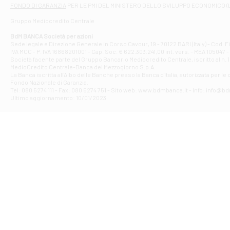
Filiale di At
FONDO DI GARANZIA
PER LE PMI DEL MINISTERO DELLO SVILUPPO ECONOMICO (
Contrada Piana 
Gruppo Mediocredito Centrale
Filiale di At
Corso Elio Adria
BdM BANCA Società per azioni
Filiale di Ave
Sede legale e Direzione Generale in Corso Cavour, 19 - 70122 BARI (Italy) - Cod.
IVA MCC - P. IVA 16868201001 - Cap. Soc. € 622.303.241,00 int. vers. - REA 105047 -
VIA PARTENIO 4
Società facente parte del Gruppo Bancario Mediocredito Centrale, iscritto al n. 10
Filiale di Av
MedioCredito Centrale-Banca del Mezzogiorno S.p.A.
La Banca iscritta all'Albo delle Banche presso la Banca d'ltalia, autorizzata per le
VIA F. SAPORITO
Fondo Nazionale di Garanzia.
Filiale di Av
Tel: 080 5274 111 - Fax: 080 5274 751 - Sito web: www.bdmbanca.it - Info: info@b
Piazza Torlonia
Ultimo aggiornamento: 10/01/2023
Filiale di Avi
PIAZZA E. GIAN
Filiale di Bai
VIA G. LIPPIELL
Filiale di Bar
CORSO VITTORIO
Filiale di Ba
VIALE PAPA GIOV
Filiale di Bar
VIA LEMBO 36 C
Filiale di Ba
VIA AMENDOLA 1