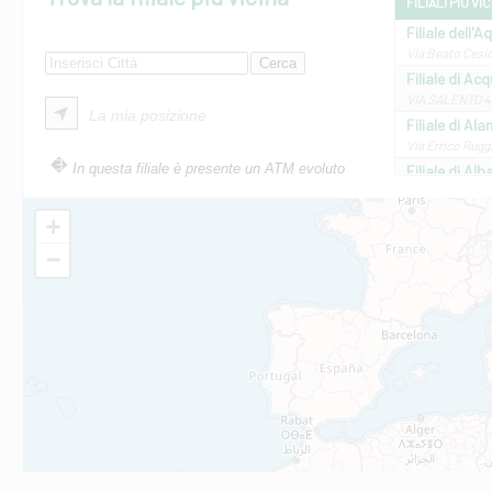
FILIALI PIÙ VI
Filiale dell'A
Via Beato Cesid
Filiale di Ac
VIA SALENTO 42
La mia posizione
Filiale di Ala
Via Errico Ruggi
In questa filiale è presente un ATM evoluto
Filiale di Al
Via Roma, 13 - 
Filiale di Al
+
VIA VITTORIO V
−
Filiale di Am
STATALE 18/17 
Filiale di An
C.SO VITTORIO 
Filiale di And
VIALE CRISPI 50
Filiale di Ars
Viale San Franc
Filiale di Asc
Via Napoli - As