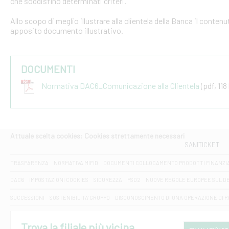
che soddisfino determinati criteri.
Allo scopo di meglio illustrare alla clientela della Banca il conten
apposito documento illustrativo.
DOCUMENTI
Normativa DAC6_Comunicazione alla Clientela
(pdf, 118
Attuale scelta cookies: Cookies strettamente necessari
SANITICKET
TRASPARENZA
NORMATIVA MIFID
DOCUMENTI COLLOCAMENTO PRODOTTI FINANZI
DAC6
IMPOSTAZIONI COOKIES
SICUREZZA
PSD2
NUOVE REGOLE EUROPEE SUL D
SUCCESSIONI
SOSTENIBILITA' GRUPPO
DISCONOSCIMENTO DI UNA OPERAZIONE DI 
Trova la filiale più vicina