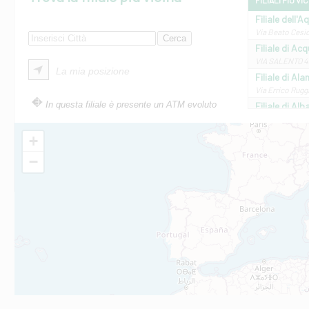
FILIALI PIÙ VI
Filiale dell'A
Via Beato Cesid
Filiale di Ac
VIA SALENTO 42
La mia posizione
Filiale di Ala
Via Errico Ruggi
In questa filiale è presente un ATM evoluto
Filiale di Al
Via Roma, 13 - 
Filiale di Al
+
VIA VITTORIO V
−
Filiale di Am
STATALE 18/17 
Filiale di An
C.SO VITTORIO 
Filiale di And
VIALE CRISPI 50
Filiale di Ars
Viale San Franc
Filiale di Asc
Via Napoli - As
Filiale di At