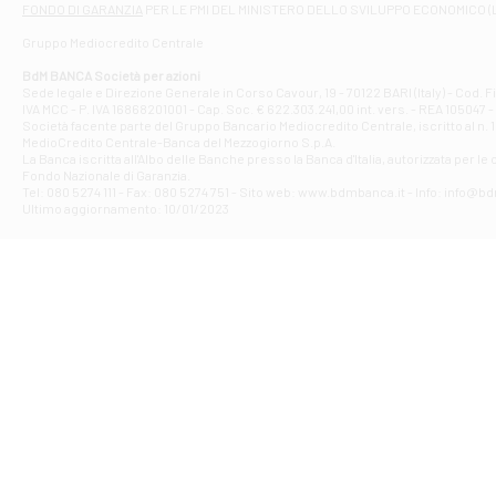
FONDO DI GARANZIA
PER LE PMI DEL MINISTERO DELLO SVILUPPO ECONOMICO (
Contrada Piana 
Gruppo Mediocredito Centrale
Filiale di At
Corso Elio Adria
BdM BANCA Società per azioni
Filiale di Ave
Sede legale e Direzione Generale in Corso Cavour, 19 - 70122 BARI (Italy) - Cod.
IVA MCC - P. IVA 16868201001 - Cap. Soc. € 622.303.241,00 int. vers. - REA 105047 -
VIA PARTENIO 4
Società facente parte del Gruppo Bancario Mediocredito Centrale, iscritto al n. 10
Filiale di Av
MedioCredito Centrale-Banca del Mezzogiorno S.p.A.
La Banca iscritta all'Albo delle Banche presso la Banca d'ltalia, autorizzata per le
VIA F. SAPORITO
Fondo Nazionale di Garanzia.
Filiale di Av
Tel: 080 5274 111 - Fax: 080 5274 751 - Sito web: www.bdmbanca.it - Info: info@b
Piazza Torlonia
Ultimo aggiornamento: 10/01/2023
Filiale di Avi
PIAZZA E. GIAN
Filiale di Bai
VIA G. LIPPIELL
Filiale di Bar
CORSO VITTORIO
Filiale di Ba
VIALE PAPA GIOV
Filiale di Bar
VIA LEMBO 36 C
Filiale di Ba
VIA AMENDOLA 1