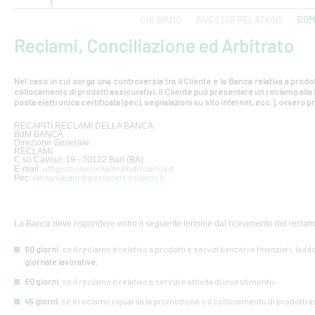
CHI SIAMO
INVESTOR RELATIONS
COM
Reclami, Conciliazione ed Arbitrato
Nel caso in cui sorga una controversia tra il Cliente e la Banca relativa a prodot
collocamento di prodotti assicurativi, il Cliente può presentare un reclamo all
posta elettronica certificata (pec), segnalazioni su sito internet, ecc.], ovvero pr
RECAPITI RECLAMI DELLA BANCA
BdM BANCA
Direzione Generale
RECLAMI
C.so Cavour, 19 - 70122 Bari (BA)
uff.gestionereclami@bdmbanca.it
E-mail:
reclamibdm@postacert.cedacri.it
Pec:
La Banca deve rispondere entro il seguente termine dal ricevimento del reclam
60 giorni
, se il reclamo è relativo a prodotti e servizi bancari e finanziari; lad
giornate lavorative
;
60 giorni
, se il reclamo è relativo a servizi e attività di investimento;
45 giorni
, se il reclamo riguarda la promozione o il collocamento di prodotti a