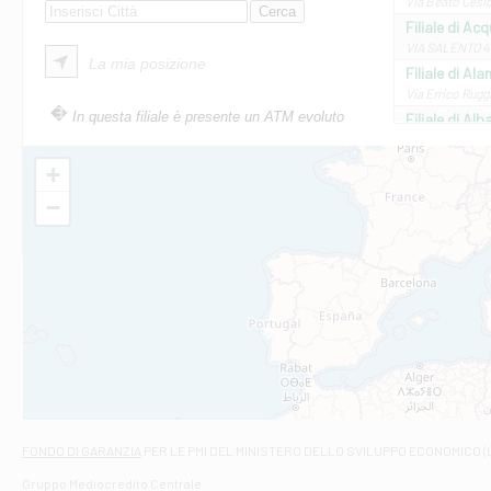
Via Beato Cesid
Filiale di Ac
VIA SALENTO 42
La mia posizione
Filiale di Ala
Via Errico Ruggi
In questa filiale è presente un ATM evoluto
Filiale di Al
Via Roma, 13 - 
Filiale di Al
+
VIA VITTORIO V
−
Filiale di Am
STATALE 18/17 
Filiale di An
C.SO VITTORIO 
Filiale di And
VIALE CRISPI 50
Filiale di Ars
Viale San Franc
Filiale di Asc
Via Napoli - As
Filiale di At
FONDO DI GARANZIA
PER LE PMI DEL MINISTERO DELLO SVILUPPO ECONOMICO (
Contrada Piana 
Gruppo Mediocredito Centrale
Filiale di At