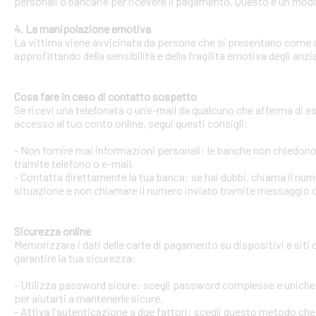
personali o bancarie per ricevere il pagamento. Questo è un modo 
4. La manipolazione emotiva
La vittima viene avvicinata da persone che si presentano come ami
approfittando della sensibilità e della fragilità emotiva degli anzi
Cosa fare in caso di contatto sospetto
Se ricevi una telefonata o un’e-mail da qualcuno che afferma di ess
accesso al tuo conto online, segui questi consigli:
- Non fornire mai informazioni personali: le banche non chiedono m
tramite telefono o e-mail.
- Contatta direttamente la tua banca: se hai dubbi, chiama il num
situazione e non chiamare il numero inviato tramite messaggio o
Sicurezza online
Memorizzare i dati delle carte di pagamento su dispositivi e siti
garantire la tua sicurezza:
- Utilizza password sicure: scegli password complesse e uniche 
per aiutarti a mantenerle sicure.
- Attiva l'autenticazione a due fattori: scegli questo metodo che