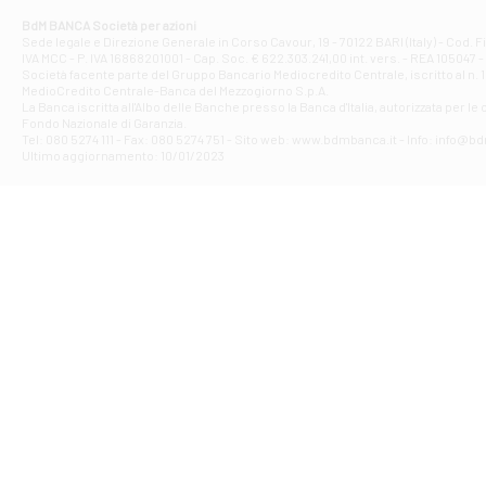
Corso Elio Adria
BdM BANCA Società per azioni
Filiale di Ave
Sede legale e Direzione Generale in Corso Cavour, 19 - 70122 BARI (Italy) - Cod.
IVA MCC - P. IVA 16868201001 - Cap. Soc. € 622.303.241,00 int. vers. - REA 105047 -
VIA PARTENIO 4
Società facente parte del Gruppo Bancario Mediocredito Centrale, iscritto al n. 10
Filiale di Av
MedioCredito Centrale-Banca del Mezzogiorno S.p.A.
La Banca iscritta all'Albo delle Banche presso la Banca d'ltalia, autorizzata per le
VIA F. SAPORITO
Fondo Nazionale di Garanzia.
Filiale di Av
Tel: 080 5274 111 - Fax: 080 5274 751 - Sito web: www.bdmbanca.it - Info: info@b
Piazza Torlonia
Ultimo aggiornamento: 10/01/2023
Filiale di Avi
PIAZZA E. GIAN
Filiale di Bai
VIA G. LIPPIELL
Filiale di Bar
CORSO VITTORIO
Filiale di Ba
VIALE PAPA GIOV
Filiale di Bar
VIA LEMBO 36 C
Filiale di Ba
VIA AMENDOLA 1
Filiale di Ba
VIA FAVIA 3 - Ba