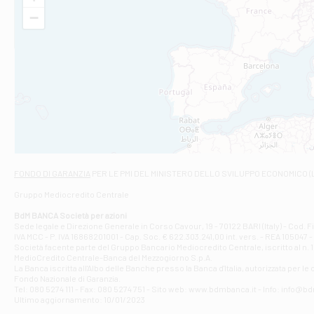
VIA VITTORIO V
−
Filiale di Am
STATALE 18/17 
Filiale di An
C.SO VITTORIO 
Filiale di And
VIALE CRISPI 50
Filiale di Ars
Viale San Franc
Filiale di Asc
Via Napoli - As
Filiale di At
FONDO DI GARANZIA
PER LE PMI DEL MINISTERO DELLO SVILUPPO ECONOMICO (
Contrada Piana 
Gruppo Mediocredito Centrale
Filiale di At
Corso Elio Adria
BdM BANCA Società per azioni
Filiale di Ave
Sede legale e Direzione Generale in Corso Cavour, 19 - 70122 BARI (Italy) - Cod.
IVA MCC - P. IVA 16868201001 - Cap. Soc. € 622.303.241,00 int. vers. - REA 105047 -
VIA PARTENIO 4
Società facente parte del Gruppo Bancario Mediocredito Centrale, iscritto al n. 10
Filiale di Av
MedioCredito Centrale-Banca del Mezzogiorno S.p.A.
La Banca iscritta all'Albo delle Banche presso la Banca d'ltalia, autorizzata per le
VIA F. SAPORITO
Fondo Nazionale di Garanzia.
Filiale di Av
Tel: 080 5274 111 - Fax: 080 5274 751 - Sito web: www.bdmbanca.it - Info: info@b
Piazza Torlonia
Ultimo aggiornamento: 10/01/2023