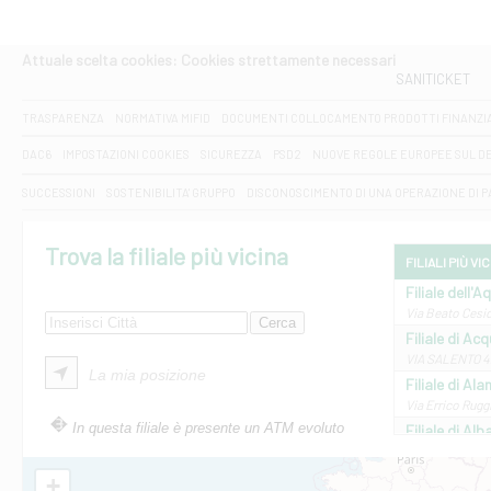
Attuale scelta cookies: Cookies strettamente necessari
SANITICKET
TRASPARENZA
NORMATIVA MIFID
DOCUMENTI COLLOCAMENTO PRODOTTI FINANZI
DAC6
IMPOSTAZIONI COOKIES
SICUREZZA
PSD2
NUOVE REGOLE EUROPEE SUL D
SUCCESSIONI
SOSTENIBILITA' GRUPPO
DISCONOSCIMENTO DI UNA OPERAZIONE DI 
Trova la filiale più vicina
FILIALI PIÙ VI
Filiale dell'A
Via Beato Cesid
Filiale di Ac
VIA SALENTO 42
La mia posizione
Filiale di Ala
Via Errico Ruggi
In questa filiale è presente un ATM evoluto
Filiale di Al
Via Roma, 13 - 
Filiale di Al
+