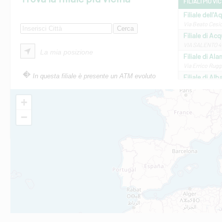
FILIALI PIÙ VI
Filiale dell'A
Via Beato Cesid
Filiale di Ac
VIA SALENTO 42
La mia posizione
Filiale di Ala
Via Errico Ruggi
In questa filiale è presente un ATM evoluto
Filiale di Al
Via Roma, 13 - 
Filiale di Al
+
VIA VITTORIO V
−
Filiale di Am
STATALE 18/17 
Filiale di An
C.SO VITTORIO 
Filiale di And
VIALE CRISPI 50
Filiale di Ars
Viale San Franc
Filiale di Asc
Via Napoli - As