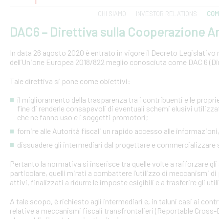
CHI SIAMO
INVESTOR RELATIONS
COM
DAC6 – Direttiva sulla Cooperazione Am
In data 26 agosto 2020 è entrato in vigore il Decreto Legislativo n.
dell’Unione Europea 2018/822 meglio conosciuta come DAC 6 (Dire
Tale direttiva si pone come obiettivi:
il miglioramento della trasparenza tra i contribuenti e le proprie 
fine di renderle consapevoli di eventuali schemi elusivi utilizz
che ne fanno uso e i soggetti promotori;
fornire alle Autorità fiscali un rapido accesso alle informazio
dissuadere gli intermediari dal progettare e commercializzare
Pertanto la normativa si inserisce tra quelle volte a rafforzare gli 
particolare, quelli mirati a combattere l’utilizzo di meccanismi d
attivi, finalizzati a ridurre le imposte esigibili e a trasferire gli ut
A tale scopo, è richiesto agli intermediari e, in taluni casi ai con
relative a meccanismi fiscali transfrontalieri (Reportable Cros