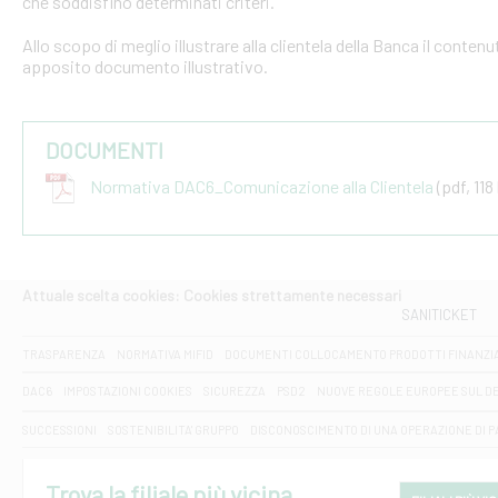
che soddisfino determinati criteri.
Allo scopo di meglio illustrare alla clientela della Banca il conten
apposito documento illustrativo.
DOCUMENTI
Normativa DAC6_Comunicazione alla Clientela
(pdf, 118
Attuale scelta cookies: Cookies strettamente necessari
SANITICKET
TRASPARENZA
NORMATIVA MIFID
DOCUMENTI COLLOCAMENTO PRODOTTI FINANZI
DAC6
IMPOSTAZIONI COOKIES
SICUREZZA
PSD2
NUOVE REGOLE EUROPEE SUL D
SUCCESSIONI
SOSTENIBILITA' GRUPPO
DISCONOSCIMENTO DI UNA OPERAZIONE DI 
Trova la filiale più vicina