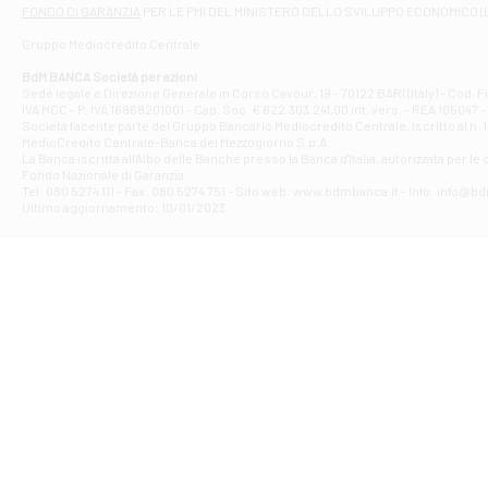
Filiale di At
FONDO DI GARANZIA
PER LE PMI DEL MINISTERO DELLO SVILUPPO ECONOMICO (
Contrada Piana 
Gruppo Mediocredito Centrale
Filiale di At
Corso Elio Adria
BdM BANCA Società per azioni
Filiale di Ave
Sede legale e Direzione Generale in Corso Cavour, 19 - 70122 BARI (Italy) - Cod.
IVA MCC - P. IVA 16868201001 - Cap. Soc. € 622.303.241,00 int. vers. - REA 105047 -
VIA PARTENIO 4
Società facente parte del Gruppo Bancario Mediocredito Centrale, iscritto al n. 10
Filiale di Av
MedioCredito Centrale-Banca del Mezzogiorno S.p.A.
La Banca iscritta all'Albo delle Banche presso la Banca d'ltalia, autorizzata per le
VIA F. SAPORITO
Fondo Nazionale di Garanzia.
Filiale di Av
Tel: 080 5274 111 - Fax: 080 5274 751 - Sito web: www.bdmbanca.it - Info: info@b
Piazza Torlonia
Ultimo aggiornamento: 10/01/2023
Filiale di Avi
PIAZZA E. GIAN
Filiale di Bai
VIA G. LIPPIELL
Filiale di Bar
CORSO VITTORIO
Filiale di Ba
VIALE PAPA GIOV
Filiale di Bar
VIA LEMBO 36 C
Filiale di Ba
VIA AMENDOLA 1