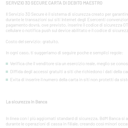
SERVIZIO 3D SECURE CARTA DI DEBITO MAESTRO
Il Servizio 3D Secure è il sistema di sicurezza creato per garant
durante le transazioni sui siti Internet degli Esercenti convenzion
pagamento dovrà, ove previsto, inserire il codice di sicurezza 
cellulare o notifica push sul device abilitato e il codice di sicure
Costo del servizio: gratuito.
In ogni caso, ti suggeriamo di seguire poche e semplici regole:
Verifica che il venditore sia un esercizio reale, meglio se conosci
Diffida degli accessi gratuiti a siti che richiedono i dati della 
Evita di inserire il numero della carta in siti non protetti da si
La sicurezza in Banca
In linea con i più aggiornati standard di sicurezza, BdM Banca si 
durante le operazioni di cassa in filiale, creando così minori occa