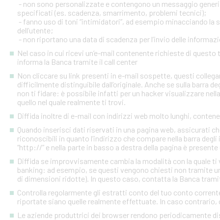
- non sono personalizzate e contengono un messaggio generico
specificati (es. scadenza, smarrimento, problemi tecnici);
- fanno uso di toni “intimidatori”, ad esempio minacciando la
dell’utente;
- non riportano una data di scadenza per l’invio delle informazi
Nel caso in cui ricevi un’e-mail contenente richieste di quest
informa la Banca tramite il call center
Non cliccare su link presenti in e-mail sospette, questi colleg
difficilmente distinguibile dall’originale. Anche se sulla barra de
non ti fidare: è possibile infatti per un hacker visualizzare nell
quello nel quale realmente ti trovi.
Diffida inoltre di e-mail con indirizzi web molto lunghi, contenen
Quando inserisci dati riservati in una pagina web, assicurati c
riconoscibili in quanto l’indirizzo che compare nella barra degl
“http://” e nella parte in basso a destra della pagina è presente
Diffida se improvvisamente cambia la modalità con la quale ti v
banking: ad esempio, se questi vengono chiesti non tramite un
di dimensioni ridotte). In questo caso, contatta la Banca tramite
Controlla regolarmente gli estratti conto del tuo conto corrente 
riportate siano quelle realmente effettuate. In caso contrario, c
Le aziende produttrici dei browser rendono periodicamente disp