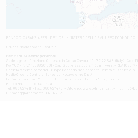
VIALE CRISPI 50
Filiale di Ars
Viale San Franc
Filiale di Asc
Via Napoli - As
Filiale di At
FONDO DI GARANZIA
PER LE PMI DEL MINISTERO DELLO SVILUPPO ECONOMICO (
Contrada Piana 
Gruppo Mediocredito Centrale
Filiale di At
Corso Elio Adria
BdM BANCA Società per azioni
Filiale di Ave
Sede legale e Direzione Generale in Corso Cavour, 19 - 70122 BARI (Italy) - Cod.
IVA MCC - P. IVA 16868201001 - Cap. Soc. € 622.303.241,00 int. vers. - REA 105047 -
VIA PARTENIO 4
Società facente parte del Gruppo Bancario Mediocredito Centrale, iscritto al n. 10
Filiale di Av
MedioCredito Centrale-Banca del Mezzogiorno S.p.A.
La Banca iscritta all'Albo delle Banche presso la Banca d'ltalia, autorizzata per le
VIA F. SAPORITO
Fondo Nazionale di Garanzia.
Filiale di Av
Tel: 080 5274 111 - Fax: 080 5274 751 - Sito web: www.bdmbanca.it - Info: info@b
Piazza Torlonia
Ultimo aggiornamento: 10/01/2023
Filiale di Avi
PIAZZA E. GIAN
Filiale di Bai
VIA G. LIPPIELL
Filiale di Bar
CORSO VITTORIO