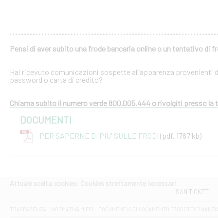
Pensi di aver subito una frode bancaria online o un tentativo di f
Hai ricevuto comunicazioni sospette all’apparenza provenienti dal
password o carta di credito?
Chiama subito il numero verde 800.005.444 o rivolgiti presso la tu
DOCUMENTI
PER SAPERNE DI PIU' SULLE FRODI
(pdf, 1767 kb)
Attuale scelta cookies: Cookies strettamente necessari
SANITICKET
TRASPARENZA
NORMATIVA MIFID
DOCUMENTI COLLOCAMENTO PRODOTTI FINANZI