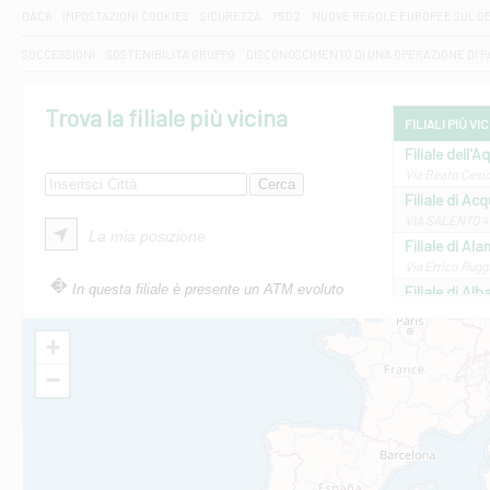
DAC6
IMPOSTAZIONI COOKIES
SICUREZZA
PSD2
NUOVE REGOLE EUROPEE SUL D
SUCCESSIONI
SOSTENIBILITA' GRUPPO
DISCONOSCIMENTO DI UNA OPERAZIONE DI 
Trova la filiale più vicina
FILIALI PIÙ VI
Filiale dell'A
Via Beato Cesid
Filiale di Ac
VIA SALENTO 42
La mia posizione
Filiale di Ala
Via Errico Ruggi
In questa filiale è presente un ATM evoluto
Filiale di Al
Via Roma, 13 - 
Filiale di Al
+
VIA VITTORIO V
−
Filiale di Am
STATALE 18/17 
Filiale di An
C.SO VITTORIO 
Filiale di And