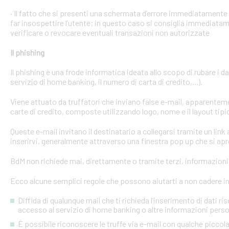
· Il fatto che si presenti una schermata d’errore immediatament
far insospettire l’utente; in questo caso si consiglia immediatame
verificare o revocare eventuali transazioni non autorizzate
Il phishing
Il phishing è una frode informatica ideata allo scopo di rubare i d
servizio di home banking, il numero di carta di credito,...).
Viene attuato da truffatori che inviano false e-mail, apparente
carte di credito, composte utilizzando logo, nome e il layout tipi
Queste e-mail invitano il destinatario a collegarsi tramite un link a
inserirvi, generalmente attraverso una finestra pop up che si apre
BdM non richiede mai, direttamente o tramite terzi, informazioni p
Ecco alcune semplici regole che possono aiutarti a non cadere in 
Diffida di qualunque mail che ti richieda l’inserimento di dati ri
accesso al servizio di home banking o altre informazioni perso
È possibile riconoscere le truffe via e-mail con qualche picco