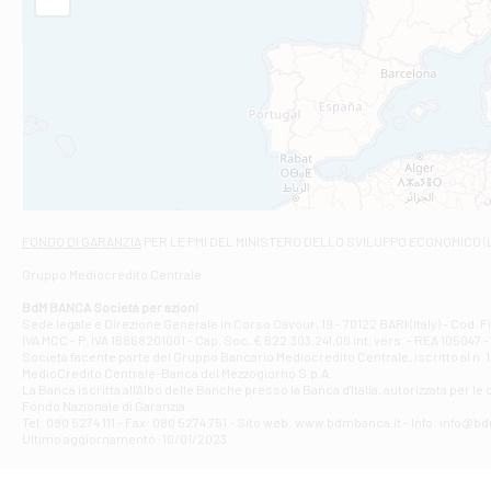
Filiale di Am
STATALE 18/17 
Filiale di An
C.SO VITTORIO 
Filiale di And
VIALE CRISPI 50
Filiale di Ars
Viale San Franc
Filiale di Asc
Via Napoli - As
Filiale di At
FONDO DI GARANZIA
PER LE PMI DEL MINISTERO DELLO SVILUPPO ECONOMICO (
Contrada Piana 
Gruppo Mediocredito Centrale
Filiale di At
Corso Elio Adria
BdM BANCA Società per azioni
Filiale di Ave
Sede legale e Direzione Generale in Corso Cavour, 19 - 70122 BARI (Italy) - Cod.
IVA MCC - P. IVA 16868201001 - Cap. Soc. € 622.303.241,00 int. vers. - REA 105047 -
VIA PARTENIO 4
Società facente parte del Gruppo Bancario Mediocredito Centrale, iscritto al n. 10
Filiale di Av
MedioCredito Centrale-Banca del Mezzogiorno S.p.A.
La Banca iscritta all'Albo delle Banche presso la Banca d'ltalia, autorizzata per le
VIA F. SAPORITO
Fondo Nazionale di Garanzia.
Filiale di Av
Tel: 080 5274 111 - Fax: 080 5274 751 - Sito web: www.bdmbanca.it - Info: info@b
Piazza Torlonia
Ultimo aggiornamento: 10/01/2023
Filiale di Avi
PIAZZA E. GIAN