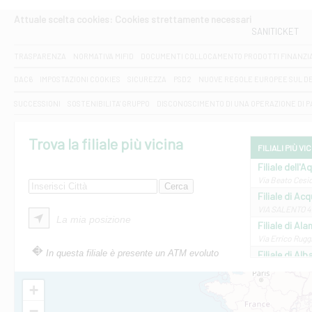
Attuale scelta cookies: Cookies strettamente necessari
SANITICKET
TRASPARENZA
NORMATIVA MIFID
DOCUMENTI COLLOCAMENTO PRODOTTI FINANZI
DAC6
IMPOSTAZIONI COOKIES
SICUREZZA
PSD2
NUOVE REGOLE EUROPEE SUL D
SUCCESSIONI
SOSTENIBILITA' GRUPPO
DISCONOSCIMENTO DI UNA OPERAZIONE DI 
Trova la filiale più vicina
FILIALI PIÙ VI
Filiale dell'A
Via Beato Cesid
Filiale di Ac
VIA SALENTO 42
La mia posizione
Filiale di Ala
Via Errico Ruggi
In questa filiale è presente un ATM evoluto
Filiale di Al
Via Roma, 13 - 
Filiale di Al
+
VIA VITTORIO V
−